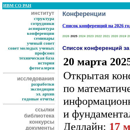
ИВМ СО РАН
институт
Конференции
структура
сотрудники
Список конференций на 2026 г
аспирантура
конференции
2026
2025
2024
2023
2022
2021
2020
2019
2
семинары
ученый совет
Список конференций за 
совет молодых ученых
профсоюз
20 марта 202
техническая база
история
фотогалерея
Открытая кон
исследования
разработки
по математич
экспедиции
эл. архив
информацион
годовые отчеты
ссылки
и фундамента
библиотека
конкурсы
Дедлайн:
17 м
документы