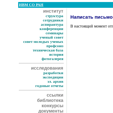
ИВМ СО РАН
институт
структура
Написать письмо
сотрудники
аспирантура
В настоящий момент отп
конференции
семинары
ученый совет
совет молодых ученых
профсоюз
техническая база
история
фотогалерея
исследования
разработки
экспедиции
эл. архив
годовые отчеты
ссылки
библиотека
конкурсы
документы