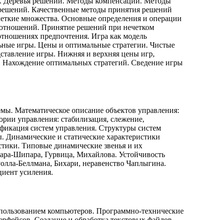
. Деревья решений. Методы компенсации. Методы
 решений. Качественные методы принятия решений
четкие множества. Основные определения и операции
 отношений. Принятие решений при нечетком
отношениях предпочтения. Игра как модель
ные игры. Цены и оптимальные стратегии. Чистые
ставление игры. Нижняя и верхняя цены игр,
. Нахождение оптимальных стратегий. Сведение игры
мы. Математическое описание объектов управления:
ории управления: стабилизация, слежение,
ификация систем управления. Структуры систем
ы. Динамические и статические характеристики
истики. Типовые динамические звенья и их
ара-Шипара, Гурвица, Михайлова. Устойчивость
олла-Беллмана, Бихари, неравенство Чаплыгина.
циент усиления.
спользованием компьютеров. Программно-технические
ерфейсов. Создание и обработка текстовых файлов