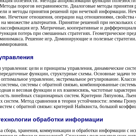
нкция полезности. Методы аппроксимации функции полезности
 Методы порогов несравнимости. Диалоговые методы принятия
дели и методы принятия решений при нечеткой информации. Не
ми. Нечеткие отношения, операции над отношениями, свойства
на множестве альтернатив. Принятие решений при нескольких 
лассификация игр. Матричные, кооперативные и дифференциаль
Функция потерь при смешанных стратегиях. Геометрическое пред
 минимакса. Решение игр. Доминирующие и полезные стратегии
раммирования.
 управления
 управления: цели и принципы управления, динамические систе
передаточные функции, структурные схемы. Основные задачи те
 оптимальное управление, экстремальное регулирование. Класс
 системы, системы с обратной связью, комбинированные систем
одная и весовая функции и их взаимосвязь, частотные характер
вость линейных стационарных систем. Критерии Ляпунова, Льен
 систем. Метод сравнения в теории устойчивости: леммы Грону
истем с обратной связью: критерий Найквиста, большой коэффи
технологии обработки информации
ва сбора, хранения, коммуникации и обработки информации с и
ременных офисных технологий. Стандарты пользовательских инт