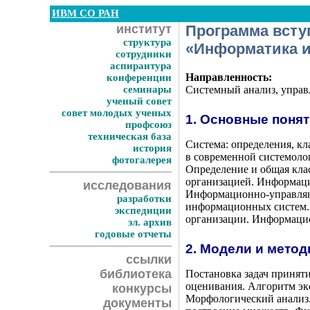
ИВМ СО РАН
институт
Программа вступ
структура
«Информатика и
сотрудники
аспирантура
Направленность:
конференции
семинары
Системный анализ, управ
ученый совет
совет молодых ученых
1. Основные понят
профсоюз
техническая база
Система: определения, к
история
в современной системоло
фотогалерея
Определение и общая кл
организацией. Информаци
исследования
Информационно-управляющ
разработки
информационных систем.
экспедиции
организации. Информацио
эл. архив
годовые отчеты
2. Модели и мето
ссылки
библиотека
Постановка задач принят
оценивания. Алгоритм эк
конкурсы
Морфологический анализ.
документы