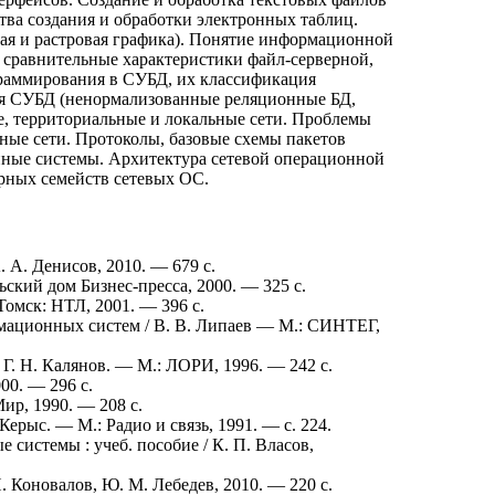
тва создания и обработки электронных таблиц.
ная и растровая графика). Понятие информационной
 сравнительные характеристики файл-серверной,
граммирования в СУБД, их классификация
ия СУБД (ненормализованные реляционные БД,
е, территориальные и локальные сети. Проблемы
ные сети. Протоколы, базовые схемы пакетов
нные системы. Архитектура сетевой операционной
ярных семейств сетевых ОС.
. А. Денисов, 2010. — 679 с.
ский дом Бизнес-пресса, 2000. — 325 с.
Томск: НТЛ, 2001. — 396 с.
мационных систем / В. В. Липаев — М.: СИНТЕГ,
Г. Н. Калянов. — М.: ЛОРИ, 1996. — 242 с.
00. — 296 с.
р, 1990. — 208 с.
Керыс. — М.: Радио и связь, 1991. — с. 224.
 системы : учеб. пособие / К. П. Власов,
И. Коновалов, Ю. М. Лебедев, 2010. — 220 с.