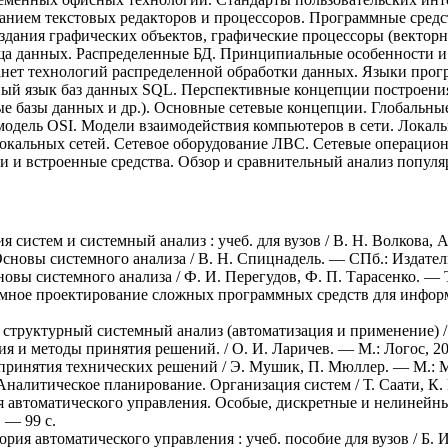
анием текстовых редакторов и процессоров. Программные средс
здания графических объектов, графические процессоры (вектор
ща данных. Распределенные БД. Принципиальные особенности и
анет технологий распределенной обработки данных. Языки про
ный язык баз данных SQL. Перспективные концепции построен
е базы данных и др.). Основные сетевые концепции. Глобальны
модель OSI. Модели взаимодействия компьютеров в сети. Локаль
окальных сетей. Сетевое оборудование ЛВС. Сетевые операцио
и и встроенные средства. Обзор и сравнительный анализ попул
я систем и системный анализ : учеб. для вузов / В. Н. Волкова, А
сновы системного анализа / В. Н. Спицнадель. — СПб.: Издатель
овы системного анализа / Ф. И. Перегудов, Ф. П. Тарасенко. — 
емное проектирование сложных программных средств для инфор
 структурный системный анализ (автоматизация и применение) / 
ия и методы принятия решений. / О. И. Ларичев. — М.: Логос, 20
ринятия технических решений / Э. Мушик, П. Мюллер. — М.: Ми
 Аналитическое планирование. Организация систем / Т. Саати, К. 
я автоматического управления. Особые, дискретные и нелинейные
 — 99 с.
еория автоматического управления : учеб. пособие для вузов / Б. 