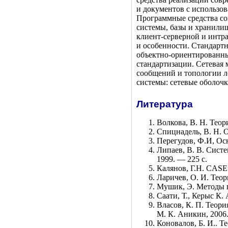
и документов с использов
Программные средства со
системы, базы и хранили
клиент-серверной и интр
и особенности. Стандарт
объектно-ориентированны
стандартизации. Сетевая 
сообщений и топологии л
системы: сетевые оболочк
Литература
Волкова, В. Н. Теори
Спицнадель, В. Н. О
Перегудов, Ф.И, Осн
Липаев, В. В. Сист
1999. — 225 с.
Калянов, Г.Н. CASE
Ларичев, О. И. Теор
Мушик, Э. Методы п
Саати, Т., Керыс К.
Власов, К. П. Теори
М. К. Аникин, 2006.
Коновалов, Б. И.. Т