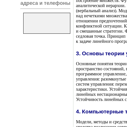
построение множеств. Фу
адреса и телефоны
аналитической иерархии.
(вербальный анализ). Мо
над нечеткими множества
отношении предпочтений 
конфликтной ситуации. К
и смешанные стратегии. 
седловая точка. Принцип
к задаче линейного прог
3. Основы теории
Основные понятия теории
пространство состояний, 
программное управление,
управления: разомкнутые
систем управления: перех
характеристики. Устойчи
линейных нестационарных
Устойчивость линейных с
4. Компьютерные 
Модели, методы и средст
средства реализации сов