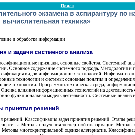
Поиск
ительного экзамена в аспирантуру по н
 вычислительная техника»
ление и обработка информации
ия и задачи системного анализа
лассификационные признаки, основные свойства. Системный анал
гии. Основное содержание системного подхода. Методология и 
ассификация видов информационных технологий. Информатизац
онные технологии и системы: основные понятия и определени
ие технологии. Программно-техническая среда, информационн
 Оценка влияния информационных технологий на деятельность 
нно-функциональная модель деятельности. Системный анализ 
ды принятия решений
ия решений. Классификация задач принятия решений. Этапы реш
спертизы. Методы получения экспертной информации. Методы ф
 Методы многокритериальной оценки альтернатив. Классификац