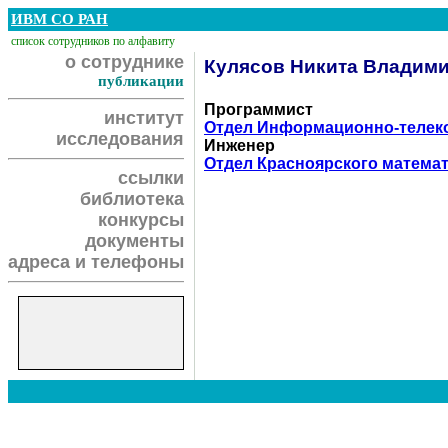
ИВМ СО РАН
список сотрудников по алфавиту
о сотруднике
Кулясов Никита Владим
публикации
Программист
институт
Отдел Информационно-телек
исследования
Инженер
Отдел Красноярского математ
ссылки
библиотека
конкурсы
документы
адреса и телефоны