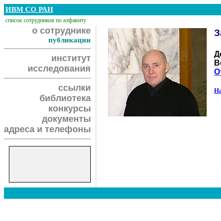
ИВМ СО РАН
список сотрудников по алфавиту
о сотруднике
З
публикации
Д
институт
В
исследования
О
ссылки
На
библиотека
конкурсы
документы
адреса и телефоны