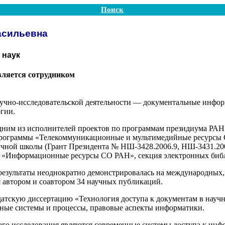
Поиск
асильевна
 наук
вляется сотрудником
учно-исследовательской деятельности — документальные инфо
гии.
 одним из исполнителей проектов по программам президиума Р
рограммы «Телекоммуникационные и мультимедийные ресурсы
чной школы (Грант Президента № НШ-3428.2006.9, НШ-3431.2008
а «Информационные ресурсы СО РАН», секция электронных биб
результаты неоднократно демонстрировалась на международных,
я автором и соавтором 34 научных публикаций.
идатскую диссертацию «Технология доступа к документам в науч
ные системы и процессы, правовые аспекты информатики.
го исследования являются современные системы доступа к ин