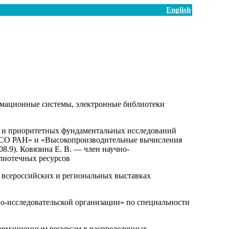
English
рмационные системы, электронные библиотеки
АН и приоритетных фундаментальных исследований
 СО РАН» и «Высокопроизводительные вычисления
.9). Ковязина Е. В. — член научно-
лиотечных ресурсов
 всероссийских и региональных выставках
но-исследовательской организации» по специальности
формационным ресурсам в распределенных