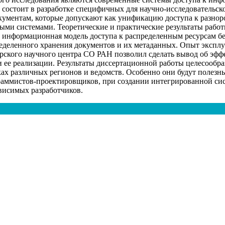
 состоит в разработке специфичных для научно-исследовательс
окументам, которые допускают как унификацию доступа к разн
ми системами. Теоретические и практические результаты работы
а информационная модель доступа к распределенным ресурсам б
ределенного хранения документов и их метаданных. Опыт экспл
ярского научного центра СО РАН позволил сделать вывод об эф
 ее реализации. Результаты диссертационной работы целесообра
ках различных регионов и ведомств. Особенно они будут полез
раммистов-проектировщиков, при создании интегрированной си
висимых разработчиков.