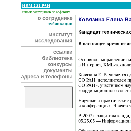
ИВМ СО РАН
список сотрудников по алфавиту
о сотруднике
Ковязина Елена В
публикации
Кандидат технических
институт
исследования
В настоящее время не я
ссылки
библиотека
Основное направление на
конкурсы
в Интернет, XML-техноло
документы
Ковязина Е. В. является
адреса и телефоны
СО РАН, исполнителем п
СО РАН», участником нау
координационного совет
Научные и практические 
и конференциях. Являетс
В 2007 г. защитила канд
05.25.05 — Информацион
Объектом диссертационно