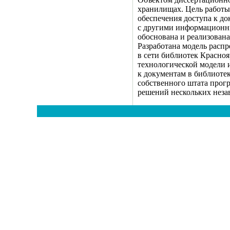
хранилищах. Цель работы
обеспечения доступа к д
с другими информационны
обоснована и реализован
Разработана модель расп
в сети библиотек Красно
технологической модели и
к документам в библиоте
собственного штата прог
решений нескольких неза