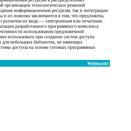
кой организации технологических решений
ородным информационным ресурсам, так и интеграцию
 и их новизна заключаются в том, что предложена,
ез различия их вида — электронным или печатным.
уатации разработанного программного комплекса
фективности использования предложенной
зно использовать при создании систем доступа
ны для небольших библиотек, не имеющих
стемы доступа на основе готовых программных
Webmaster