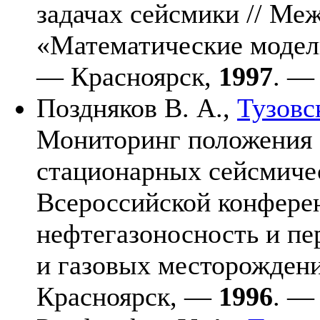
задачах сейсмики // Ме
«Математические модели
— Красноярск,
1997
. — 
Поздняков В. А.,
Тузовс
Монитоpинг положения 
стационаpных сейсмиче
Всеpоссийской конфеpен
нефтегазоносность и п
и газовых местоpожден
Кpаснояpск, —
1996
. — 