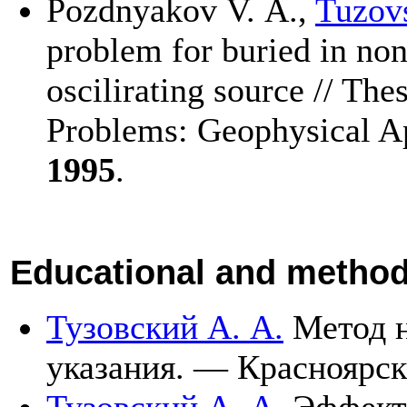
Pozdnyakov V. A.,
Tuzov
problem for buried in n
oscilirating source // Th
Problems: Geophysical Ap
1995
.
Educational and method
Тузовский А. А.
Метод н
указания. — Красноярск
Тузовский А. А.
Эффекти