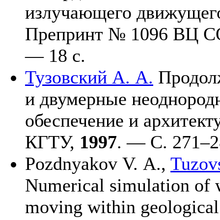
излучающего движущегос
Препринт № 1096 ВЦ С
— 18 с.
Тузовский А. А.
Продолж
и двумерные неоднородн
обеспечение и архитект
КГТУ,
1997
. — C. 2
71–2
Pozdnyakov V. A.,
Tuzov
Numerical simulation of w
moving within geological