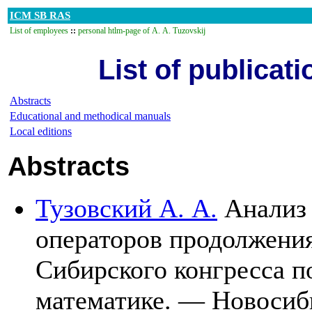
ICM SB RAS
List of employees
::
personal htlm-page of A. A. Tuzovskij
List of publicati
Abstracts
Educational and methodical manuals
Local editions
Abstracts
Тузовский А. А.
Анализ 
операторов продолжения 
Сибирского конгресса п
математике. — Новоси