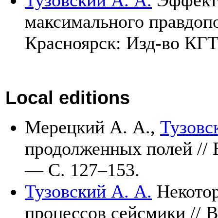
максимального правдопо
Красноярск: Изд-во КГ
Local editions
Мерецкий А. А.
,
Тузовс
продолженных полей /
— С. 1
27–153
.
Тузовский А. А.
Некотор
процессов сейсмики /