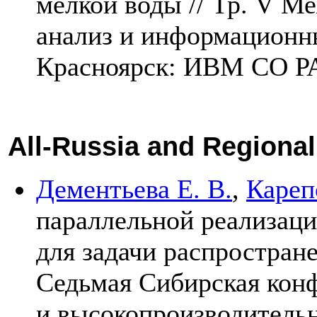
мелкой воды // Тр. V М
анализ и информационн
Красноярск: ИВМ СО Р
All-Russia and Regiona
Дементьева Е. В.
,
Кареп
параллельной реализаци
для задачи распростран
Седьмая Сибирская кон
и высокопроизводитель