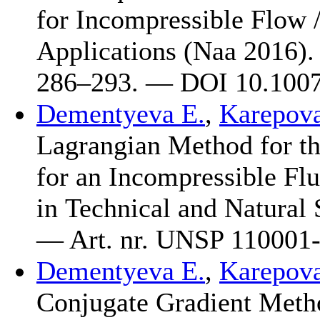
for Incompressible Flow /
Applications (Naa 2016)
2
86–293
. — DOI 10.1007
Dementyeva E.
,
Karepova
Lagrangian Method for t
for an Incompressible Flu
in Technical and Natural
— Art. nr. UNSP 110001
Dementyeva E.
,
Karepova
Conjugate Gradient Metho