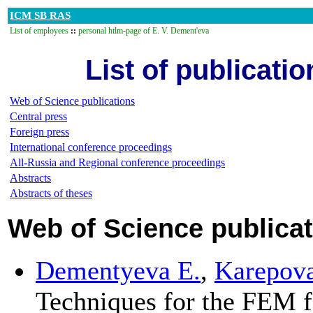
ICM SB RAS
List of employees
::
personal htlm-page of E. V. Dement'eva
List of publicati
Web of Science publications
Central press
Foreign press
International conference proceedings
All-Russia and Regional conference proceedings
Abstracts
Abstracts of theses
Web of Science publica
Dementyeva E.
,
Karepova
Techniques for the FEM f