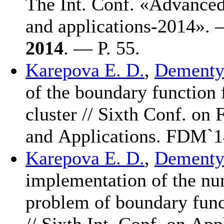
The Int. Сonf. «Advance
and applications-2014».
2014
. — P. 55.
Karepova E. D.
,
Dementye
of the boundary function
cluster // Sixth Conf. on
and Applications. FDM`1
Karepova E. D.
,
Dementye
implementation of the num
problem of boundary funct
// Sixth Int. Conf. on Ap