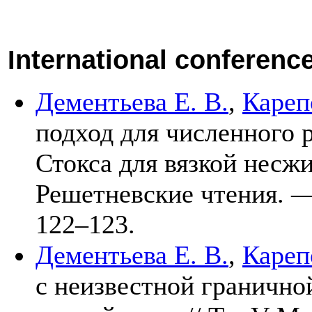
International conferenc
Дементьева Е. В.
,
Кареп
подход для численного 
Стокса для вязкой несж
Решетневские чтения. 
1
22–123
.
Дементьева Е. В.
,
Кареп
с неизвестной гранично