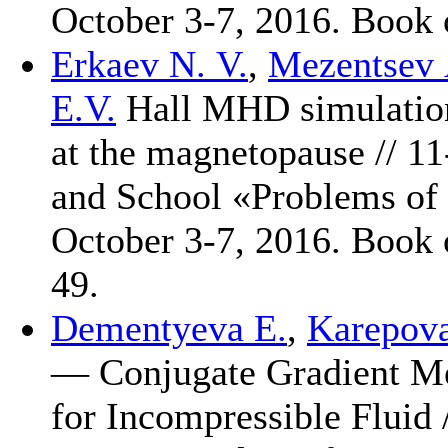
October 3-7, 2016. Book
Erkaev N. V.
,
Mezentsev 
E.V.
Hall MHD simulation
at the magnetopause // 11
and School «Problems of 
October 3-7, 2016. Book
49.
Dementyeva E.
,
Karepova
— Conjugate Gradient Me
for Incompressible Fluid 