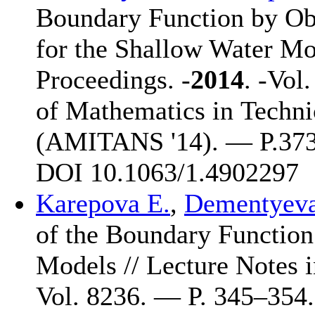
Boundary Function by Ob
for the Shallow Water Mo
Proceedings. -
2014
. -Vol
of Mathematics in Techni
(AMITANS '14). — P.3
7
DOI 10.1063/1.4902297
Karepova E.
,
Dementyeva
of the Boundary Function
Models // Lecture Notes 
Vol. 8236. — P. 3
45–354
.