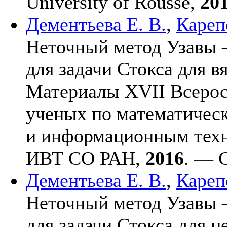
University of Rousse,
20
Дементьева Е. В.
,
Кареп
Неточный метод Узавы 
для задачи Стокса для 
Материалы XVII Всерос
ученых по математичес
и информационным техн
ИВТ СО РАН,
2016
. — С
Дементьева Е. В.
,
Кареп
Неточный метод Узавы 
для задачи Стокса для 