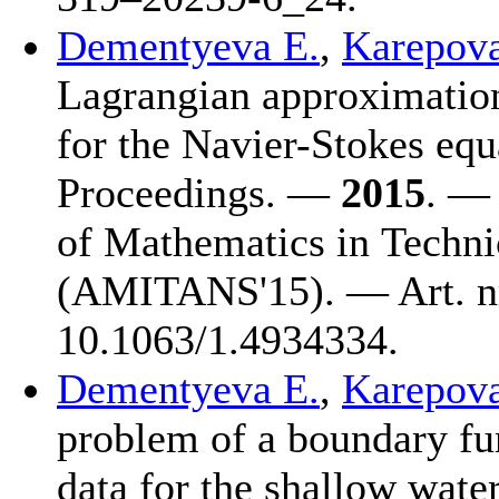
Dementyeva E.
,
Karepova
Lagrangian approximation
for the Navier-Stokes equ
Proceedings. —
2015
. — 
of Mathematics in Techni
(AMITANS'15). — Art. n
10.1063/1.4934334.
Dementyeva E.
,
Karepova
problem of a boundary fu
data for the shallow wate