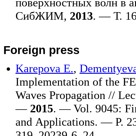
поверхностных волн в а
СибЖИМ,
2013
. — Т. 1
Foreign press
Karepova E.
,
Dementyeva
Implementation of the FE
Waves Propagation // Lec
—
2015
. — Vol. 9045: F
and Applications. — P. 2
3
19–202
39-6_24.