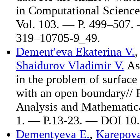
in Computational Scienc
Vol. 103. — P. 4
99–507
.
3
19–107
05-9_49.
Dement'eva Ekaterina V.
Shaidurov Vladimir V.
Ass
in the problem of surface
with an open boundary// 
Analysis and Mathematical
1. — P.13-23. — DOI 10
Dementyeva E.
,
Karepova