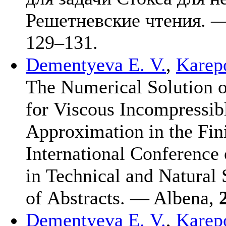
Решетневские чтения. 
1
29–131
.
Dementyeva E. V.
,
Karep
The Numerical Solution o
for Viscous Incompressib
Approximation in the Fin
International Conference
in Technical and Natura
of Abstracts. — Albena,
Dementyeva E. V.
,
Karep