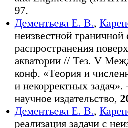
97.
Дементьева Е. В.
,
Кареп
неизвестной граничной 
распространения повер
акватории // Тез. V Меж
конф. «Теория и числе
и некорректных задач».
научное издательство,
2
Дементьева Е. В.
,
Кареп
реализация задачи с не