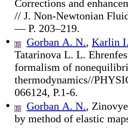
Corrections and enhancem
// J. Non-Newtonian Flui
— P. 2
03–219
.
Gorban A. N.
,
Karlin I
Tatarinova L. L.
Ehrenfest
formalism of nonequilib
thermodynamics//PHYS
066124, P.1-6.
Gorban A. N.
,
Zinovye
by method of elastic maps