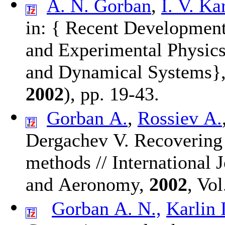
A. N. Gorban
,
I. V. Kar
in: { Recent Development
and Experimental Physic
and Dynamical Systems}, 
2002
), pp. 19-43.
Gorban A.
,
Rossiev A.
Dergachev V.
Recovering 
methods // International
and Aeronomy,
2002
, Vo
Gorban A. N.,
Karlin I