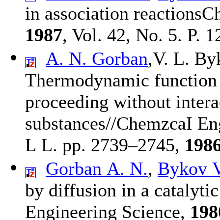
in association reactions
1987
, Vol. 42, No. 5. P. 1
A. N. Gorban
,
V. L. By
Thermodynamic function a
proceeding without intera
substances//ChemzcaI Eng
L L. pp. 27
39–274
5,
198
Gorban A. N.
,
Bykov V
by diffusion in a catalyt
Engineering Science,
198