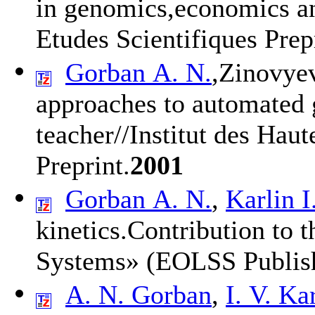
in genomics,economics an
Etudes Scientifiques Pre
Gorban A. N.
,
Zinovyev
approaches to automated g
teacher//Institut des Haut
Preprint.
2001
Gorban A. N.
,
Karlin I
kinetics.Contribution to 
Systems» (EOLSS Publish
A. N. Gorban
,
I. V. Ka