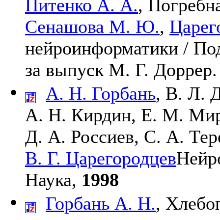
Питенко А. А.
,
Погребна
Сенашова М. Ю.
,
Царего
нейроинформатики / Под
за выпуск
М. Г. Доррер
А. Н. Горбань
,
В. Л. 
А. Н. Кирдин
,
Е. М. Ми
Д. А. Россиев
,
С. А. Тер
В. Г. Царегородцев
Нейр
Наука,
1998
Горбань А. Н.
,
Хлебоп