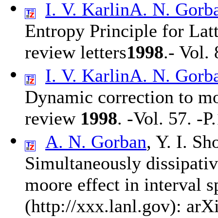
I. V. Karlin
A. N. Gorb
Entropy Principle for Lat
review letters
1998
.- Vol.
I. V. Karlin
A. N. Gorb
Dynamic correction to m
review
1998
. -Vol. 57. -P
A. N. Gorban
,
Y. I. Sh
Simultaneously dissipativ
moore effect in interval 
(http://xxx.lanl.gov): a