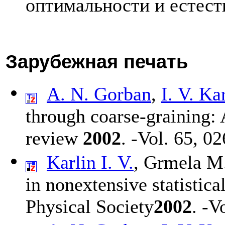
оптимальности и естест
Зарубежная печать
A. N. Gorban
,
I. V. Ka
through coarse-graining:
review
2002
. -Vol. 65, 0
Karlin I. V.
,
Grmela M
in nonextensive statisti
Physical Society
2002
. -V