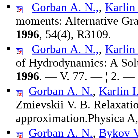
Gorban A. N.,
,
Karlin 
moments: Alternative Grad
1996
, 54(4), R3109.
Gorban A. N.,
,
Karlin 
of Hydrodynamics: A Solu
1996
. — V. 77. — ¦ 2. — 
Gorban A. N.
,
Karlin I
Zmievskii V. B.
Relaxatio
approximation.Physica A
Gorban A. N.
,
Bykov V