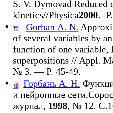
S. V. Dymovad
Reduced de
kinetics//Physica
2000
. -P
Gorban A. N.
Approxim
of several variables by an
function of one variable, 
superpositions // Appl. 
№ 3. — P. 45-49.
Горбань А. Н.
Функци
и нейронные сети.Соро
журнал,
1998
, № 12. С.1