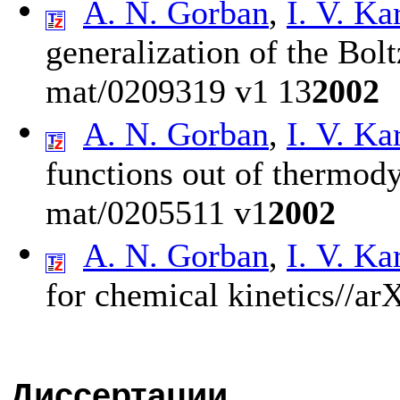
A. N. Gorban
,
I. V. Ka
generalization of the Bo
mat/0209319 v1 13
2002
A. N. Gorban
,
I. V. Ka
functions out of thermod
mat/0205511 v1
2002
A. N. Gorban
,
I. V. Ka
for chemical kinetics//a
Диссертации