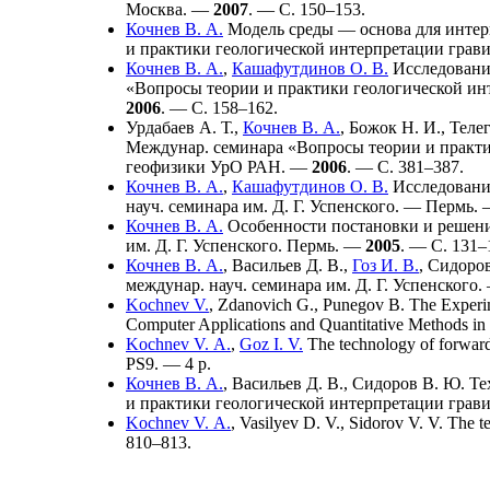
Москва. —
2007
. — С. 1
50–153
.
Кочнев В. А.
Модель среды — основа для интер
и практики геологической интерпретации грав
Кочнев В. А.
,
Кашафутдинов О. В.
Исследование
«Вопросы теории и практики геологической ин
2006
. — С. 1
58–162
.
Урдабаев А. Т.
,
Кочнев В. А.
,
Божок Н. И.
,
Теле
Междунар. семинара «Вопросы теории и практи
геофизики УрО РАН. —
2006
. — С. 3
81–387
.
Кочнев В. А.
,
Кашафутдинов О. В.
Исследование
науч. семинара им. Д. Г. Успенского. — Пермь.
Кочнев В. А.
Особенности постановки и решения
им. Д. Г. Успенского. Пермь. —
2005
. — С. 1
31–
Кочнев В. А.
,
Васильев Д. В.
,
Гоз И. В.
,
Сидоров
междунар. науч. семинара им. Д. Г. Успенског
Kochnev V.
,
Zdanovich G.
,
Punegov B.
The Experime
Computer Applications and Quantitative Methods i
Kochnev V. A.
,
Goz I. V.
The technology of forward
PS9. — 4 p.
Кочнев В. А.
,
Васильев Д. В.
,
Сидоров В. Ю.
Тех
и практики геологической интерпретации грав
Kochnev V. A.
,
Vasilyev D. V.
,
Sidorov V. V.
The te
8
10–813
.