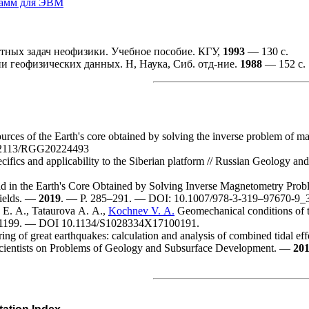
рамм для ЭВМ
ных задач неофизики. Учебное пособие. КГУ,
1993
— 130 с.
 геофизических данных. Н, Наука, Сиб. отд-ние.
1988
— 152 с.
ources of the Earth's core obtained by solving the inverse problem o
.2113/RGG20224493
ifics and applicability to the Siberian platform // Russian Geology 
d in the Earth's Core Obtained by Solving Inverse Magnetometry Problem
 fields. —
2019
. — P. 2
85–291
. — DOI: 10.1007/978-3-3
19–976
70-9_
 E. A.
,
Tataurova A. A.
,
Kochnev V. A.
Geomechanical conditions of t
119
9. — DOI 10.1134/S1028334X17100191.
ing of great earthquakes: calculation and analysis of combined tidal ef
cientists on Problems of Geology and Subsurface Development. —
20