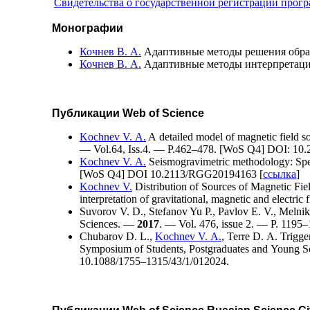
Свидетельства о государственной регистрации прог
Монографии
Кочнев В. А.
Адаптивные методы решения обрат
Кочнев В. А.
Адаптивные методы интерпретации
Публикации Web of Science
Kochnev V. A.
A detailed model of magnetic field s
— Vol.64, Iss.4. — P.4
62–478
. [WoS Q4] DOI: 10
Kochnev V. A.
Seismogravimetric methodology: Spec
[WoS Q4] DOI 10.2113/RGG20194163 [
ссылка
]
Kochnev V.
Distribution of Sources of Magnetic Fiel
interpretation of gravitational, magnetic and electric
Suvorov V. D.
, Stefanov
Yu P.
,
Pavlov E. V.
,
Melnik
Sciences. —
2017
. — Vol. 476, issue 2. — P. 11
95–
Chubarov D. L.
,
Kochnev V. A.
,
Terre D. A.
Trigger
Symposium of Students, Postgraduates and Young S
10.1088/17
55–131
5/43/1/012024.