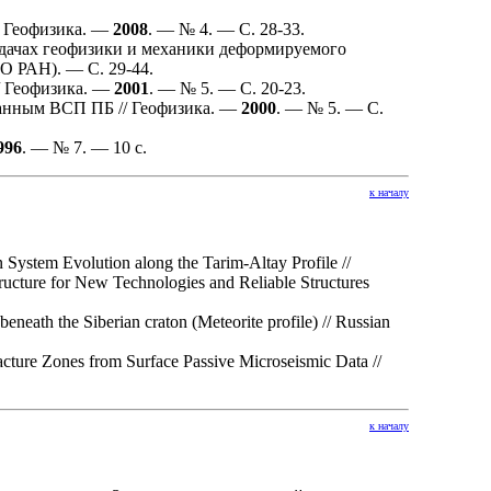
/ Геофизика. —
2008
. — № 4. — С. 28-33.
дачах геофизики и механики деформируемого
О РАН). — С. 29-44.
/ Геофизика. —
2001
. — № 5. — С. 20-23.
анным ВСП ПБ // Геофизика. —
2000
. — № 5. — С.
996
. — № 7. — 10 с.
к началу
System Evolution along the Tarim-Altay Profile //
ucture for New Technologies and Reliable Structures
eneath the Siberian craton (Meteorite profile) // Russian
cture Zones from Surface Passive Microseismic Data //
к началу