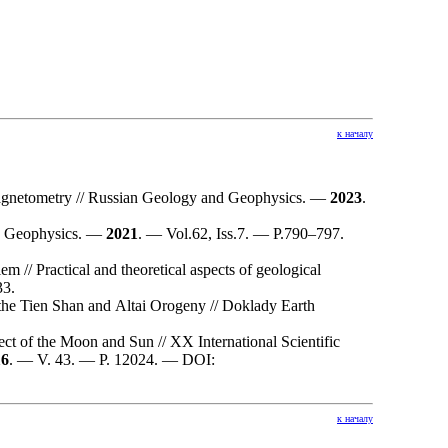
к началу
f magnetometry // Russian Geology and Geophysics. —
2023
.
and Geophysics. —
2021
. — Vol.62, Iss.7. — P.7
90–797
.
 // Practical and theoretical aspects of geological
33.
he Tien Shan and Altai Orogeny // Doklady Earth
fect of the Moon and Sun // XX International Scientific
16
. — V. 43. — P. 12024. — DOI:
к началу