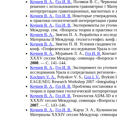
Кочнев В. А.
,
Гоз И. В.
,
Поляков В. С.
,
Червоный
решение с использованием гравиметрии // Мате
интерпретации гравитационных, магнитных и 
Кочнев В. А.
,
Гоз И. В.
Некоторые утверждения,
и практики геологической интерпретации грав
Кочнев В. А.
,
Гоз И. В.
Эксперименты по уточне
Междунар. сем. «Вопросы теории и практики г
Кочнев В. А.
,
Звягин П. А.
Разработка и исслед
Материалы II Междунар. геолого-геофиз. конф
Кочнев В. А.
,
Звягин П. И.
Условия сходимости 
конф. «Геофизические исследования Урала и с
Кочнев В. А.
,
Муравьев Л. А.
,
Гоз И. В.
Контакт
XXXV сессии Междунар. семинара «Вопросы те
2008
. — С. 1
41–144
.
Кочнев В. А.
,
Гоз И. В.
Эксперимент по уточнен
исследования Урала и сопредельных регионов
Kochnev V. A.
,
Polyakov V. S.
,
Goz I. V.
,
Bryksin I
EAGE/SEG Research Workshop 2007 «Integrating Geo
Кочнев В. А.
,
Гоз И. В.
Проблемы постановки и 
теории и практики геологической интерпретац
Кочнев В. А.
,
Гоз И. В.
Технология ADM-3D и пр
XXXIV сессии Междунар. семинара «Вопросы т
2007
. — С. 1
43–146
.
Кочнев В. А.
,
Гоз И. В.
,
Карху Э. А.
,
Кульчински
Материалы XXXIV сессии Междунар. семинара 