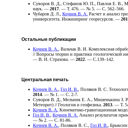
Суворов В. Д.
,
Стефанов Ю. П.
,
Павлов Е. В.
,
М
наук. —
2017
. — Т. 476. — № 5. — С. 5
62–566
.
Чубаров Д. Л.
,
Кочнев В. А.
Расчет и анализ тр
университета. Инжиниринг георесурсов. —
201
Остальные публикации
Кочнев В. А.
,
Вальчак В. И.
Комплексная обрабо
// Вопросы теории и практики геологической и
— В. Н. Страхова. —
2022
. — C.1
39–142
.
Центральная печать
Кочнев В. А.
,
Гоз И. В.
,
Поляков В. С.
Технологи
2014
. — № 1. — С. 2-7.
Суворов В. Д.
,
Мельник Е. А.
,
Мишенькина З. Р
Метеорит) // Геология и геофизика.
2013
. — Т. 
Кочнев В. А.
Кинематико-гравитационная модел
Гоз И. В.
,
Кочнев В. А.
Анализ результатов прим
— № 2. — С. 81-86.
Кочнев В. А.
,
Поляков В. С.
,
Гоз И. В.
,
Брыксин 