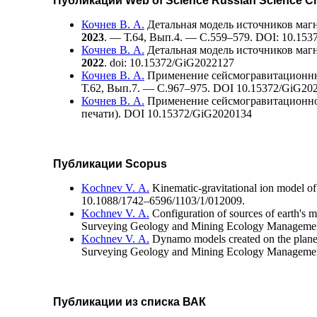
Публикации Web of Science Russian Science Cit
Кочнев В. А.
Детальная модель источников магн
2023
. — Т.64, Вып.4. — C.5
59–579
. DOI: 10.15
Кочнев В. А.
Детальная модель источников магн
2022
. doi: 10.15372/GiG2022127
Кочнев В. А.
Применение сейсмогравитационнно
Т.62, Вып.7. — C.9
67–975
. DOI 10.15372/GiG202
Кочнев В. А.
Применение сейсмогравитационной
печати). DOI 10.15372/GiG2020134
Публикации Scopus
Kochnev V. A.
Kinematic-gravitational ion model of
10.1088/17
42–659
6/1103/1/012009.
Kochnev V. A.
Configuration of sources of earth's m
Surveying Geology and Mining Ecology Manage
Kochnev V. A.
Dynamo models created on the planets u
Surveying Geology and Mining Ecology Managem
Публикации из списка ВАК