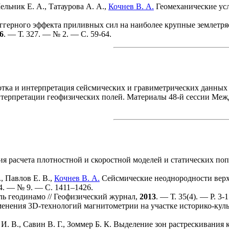
ельник Е. А.
,
Татаурова А. А.
,
Кочнев В. А.
Геомеханические усл
иггерного эффекта приливных сил на наиболее крупные землетря
6
. — Т. 327. — № 2. — С. 59-64.
тка и интерпретация сейсмических и гравиметрических данных
нтерпретации геофизических полей. Материалы 48-й сессии Межд
я расчета плотностной и скоростной моделей и статических по
.
,
Павлов Е. В.
,
Кочнев В. А.
Cейсмические неоднородности верх
54. — № 9. — С. 14
11–142
6.
ь геодинамо // Геофизический журнал,
2013
. — Т. 35(4). — P. 3-1
енения 3D-технологий магнитометрии на участке историко-кул
И. В.
,
Савин В. Г.
,
Зоммер Б. К.
Выделение зон растрескивания 