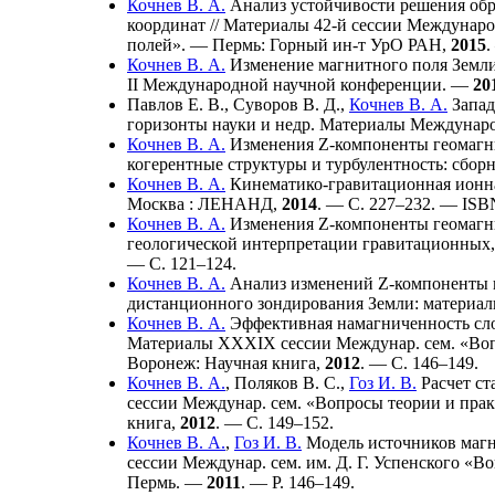
Кочнев В. А.
Анализ устойчивости решения обра
координат // Материалы 42-й сессии Междунаро
полей». — Пермь: Горный ин-т УрО РАН,
2015
.
Кочнев В. А.
Изменение магнитного поля Земли
II Международной научной конференции. —
20
Павлов Е. В.
,
Суворов В. Д.
,
Кочнев В. А.
Запад
горизонты науки и недр. Материалы Междунар
Кочнев В. А.
Изменения Z-компоненты геомагнит
когерентные структуры и турбулентность: сбо
Кочнев В. А.
Кинематико-гравитационная ионная
Москва : ЛЕНАНД,
2014
. — С. 2
27–232
. — ISB
Кочнев В. А.
Изменения Z-компоненты геомагнит
геологической интерпретации гравитационных,
— С. 1
21–124
.
Кочнев В. А.
Анализ изменений Z-компоненты ге
дистанционного зондирования Земли: материа
Кочнев В. А.
Эффективная намагниченность слое
Материалы XXXIX сессии Междунар. сем. «Воп
Воронеж: Научная книга,
2012
. — С. 1
46–149
.
Кочнев В. А.
,
Поляков В. С.
,
Гоз И. В.
Расчет ст
сессии Междунар. сем. «Вопросы теории и пра
книга,
2012
. — С. 1
49–152
.
Кочнев В. А.
,
Гоз И. В.
Модель источников магни
сессии Междунар. сем. им. Д. Г. Успенского «
Пермь. —
2011
. — P. 1
46–149
.