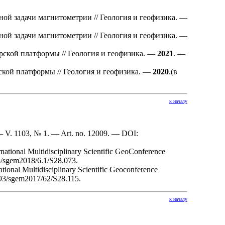
ной задачи магнитометрии // Геология и геофизика. —
ной задачи магнитометрии // Геология и геофизика. —
ской платформы // Геология и геофизика. —
2021
. —
кой платформы // Геология и геофизика. —
2020
.(в
к началу
— V. 1103, № 1. — Art. no. 12009. — DOI:
rnational Multidisciplinary Scientific GeoConference
/sgem2018/6.1/S28.073.
national Multidisciplinary Scientific Geoconference
93/sgem2017/62/S28.115.
к началу