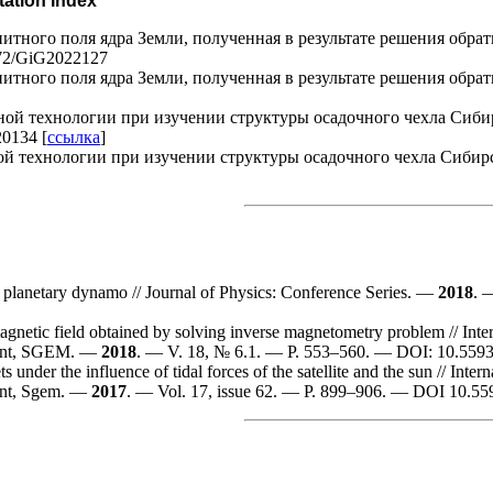
ation Index
итного поля ядра Земли, полученная в результате решения обрат
372/GiG2022127
итного поля ядра Земли, полученная в результате решения обрат
й технологии при изучении структуры осадочного чехла Сибир
0134 [
ссылка
]
 технологии при изучении структуры осадочного чехла Сибирс
 planetary dynamo // Journal of Physics: Conference Series. —
2018
. 
agnetic field obtained by solving inverse magnetometry problem // Inte
ment, SGEM. —
2018
. — V. 18, № 6.1. — P. 5
53–560
. — DOI: 10.5593
nder the influence of tidal forces of the satellite and the sun // Inter
ent, Sgem. —
2017
. — Vol. 17, issue 62. — P. 8
99–906
. — DOI 10.55