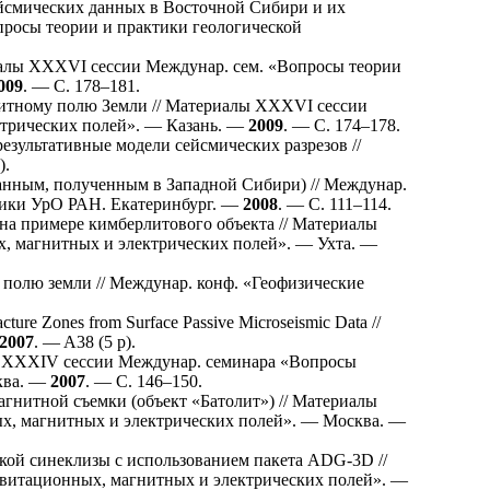
йсмических данных в Восточной Сибири и их
просы теории и практики геологической
иалы XXXVI сессии Междунар. сем. «Вопросы теории
009
. — С. 1
78–181
.
итному полю Земли // Материалы XXXVI сессии
ктрических полей». — Казань. —
2009
. — С. 1
74–178
.
езультативные модели сейсмических разрезов //
).
анным, полученным в Западной Сибири) // Междунар.
зики УрО РАН. Екатеринбург. —
2008
. — С. 1
11–114
.
а примере кимберлитового объекта // Материалы
, магнитных и электрических полей». — Ухта. —
полю земли // Междунар. конф. «Геофизические
cture Zones from Surface Passive Microseismic Data //
2007
. — A38 (5 p).
ы XXXIV сессии Междунар. семинара «Вопросы
ква. —
2007
. — С. 1
46–150
.
нитной съемки (объект «Батолит») // Материалы
х, магнитных и электрических полей». — Москва. —
кой синеклизы с использованием пакета ADG-3D //
витационных, магнитных и электрических полей». —