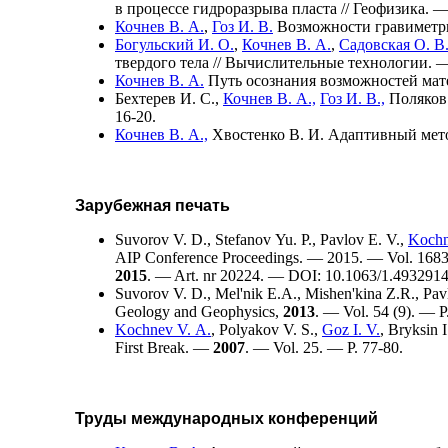
в процессе гидроразрыва пласта // Геофизика. 
Кочнев В. А.
,
Гоз И. В.
Возможности гравиметри
Богульский И. О.
,
Кочнев В. А.
,
Садовская О. В
твердого тела // Вычислительные технологии.
Кочнев В. А.
Путь осознания возможностей мате
Бехтерев И. С.,
Кочнев В. А.,
Гоз И. В.,
Поляков
16-20.
Кочнев В. А.,
Хвостенко В. И.
Адаптивный метод
Зарубежная печать
Suvorov V. D.
,
Stefanov Yu. P.
,
Pavlov E. V.
,
Kochn
AIP Conference Proceedings. — 2015. — Vol. 1683: I
2015
. — Art. nr 20224. — DOI: 10.1063/1.4932914
Suvorov V. D.
,
Mel'nik E.A.
,
Mishen'kina Z.R.
,
Pav
Geology and Geophysics,
2013
. — Vol. 54 (9). — P
Kochnev V. A.
,
Polyakov V. S.
,
Goz I. V.
,
Bryksin I
First Break. —
2007
. — Vol. 25. — P. 77-80.
Труды международных конференций