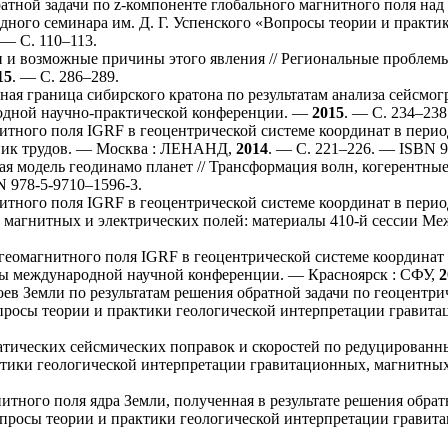
тной задачи по z-компоненте глобального магнитного поля над
дного семинара им. Д. Г. Успенского «Вопросы теории и практ
 — С. 1
10–113
.
 и возможные причины этого явления // Региональные проблем
15
. — С. 2
86–289
.
ная граница сибирского кратона по результатам анализа сейсмо
одной научно-практической конференции. —
2015
. — С. 2
34–238
ного поля IGRF в геоцентрической системе координат в период 
рник трудов. — Москва : ЛЕНАНД,
2014
. — С. 2
21–226
. — ISBN 9
 модель геодинамо планет // Трансформация волн, когерентные
N 978-5-97
10–159
6-3.
ного поля IGRF в геоцентрической системе координат в период
 магнитных и электрических полей: материалы 410-й сессии Ме
омагнитного поля IGRF в геоцентрической системе координат в
лы международной научной конференции. — Красноярск : СФУ,
2
в Земли по результатам решения обратной задачи по геоцентри
росы теории и практики геологической интерпретации гравита
атических сейсмических поправок и скоростей по редуцирова
ктики геологической интерпретации гравитационных, магнитных
тного поля ядра Земли, полученная в результате решения обра
Вопросы теории и практики геологической интерпретации грави