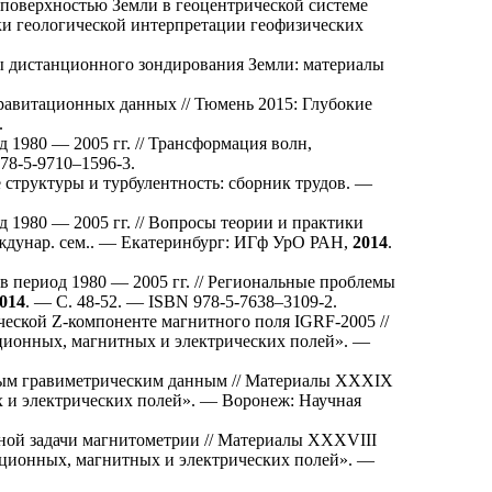
 поверхностью Земли в геоцентрической системе
ики геологической интерпретации геофизических
ы дистанционного зондирования Земли: материалы
гравитационных данных // Тюмень 2015: Глубокие
.
1980 — 2005 гг. // Трансформация волн,
78-5-97
10–159
6-3.
 структуры и турбулентность: сборник трудов. —
 1980 — 2005 гг. // Вопросы теории и практики
ждунар. сем.. — Екатеринбург: ИГф УрО РАН,
2014
.
 период 1980 — 2005 гг. // Региональные проблемы
014
. — С. 48-52. — ISBN 978-5-76
38–310
9-2.
ческой Z-компоненте магнитного поля IGRF-2005 //
ционных, магнитных и электрических полей». —
нным гравиметрическим данным // Материалы XXXIX
 и электрических полей». — Воронеж: Научная
тной задачи магнитометрии // Материалы XXXVIII
тационных, магнитных и электрических полей». —