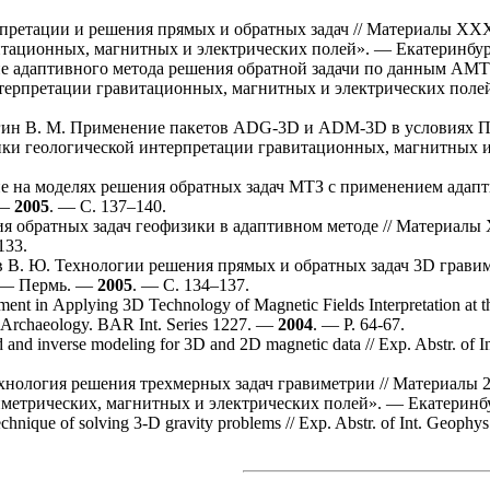
претации и решения прямых и обратных задач // Материалы XXX
итационных, магнитных и электрических полей». — Екатеринбу
 адаптивного метода решения обратной задачи по данным АМТЗ
терпретации гравитационных, магнитных и электрических поле
гин В. М.
Применение пакетов ADG-3D и ADM-3D в условиях Пр
ки геологической интерпретации гравитационных, магнитных и
 на моделях решения обратных задач МТЗ с применением адапт
 —
2005
. — С. 1
37–140
.
 обратных задач геофизики в адаптивном методе // Материалы 
133
.
 В. Ю.
Технологии решения прямых и обратных задач 3D гравим
о. — Пермь. —
2005
. — С. 1
34–137
.
nt in Applying 3D Technology of Magnetic Fields Interpretation at the
n Archaeology. BAR Int. Series 1227. —
2004
. — P. 64-67.
 and inverse modeling for 3D and 2D magnetic data // Exp. Abstr. of
нология решения трехмерных задач гравиметрии // Материалы 
иметрических, магнитных и электрических полей». — Екатерин
chnique of solving 3-D gravity problems // Exp. Abstr. of Int. Geophy