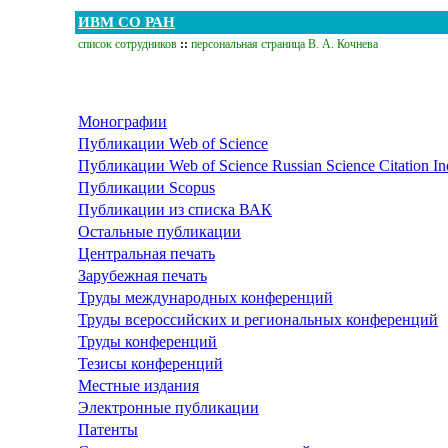
ИВМ СО РАН
список сотрудников
::
персональная страница В. А. Кочнева
Монографии
Публикации Web of Science
Публикации Web of Science Russian Science Citation I
Публикации Scopus
Публикации из списка ВАК
Остальные публикации
Центральная печать
Зарубежная печать
Труды международных конференций
Труды всероссийских и региональных конференций
Труды конференций
Тезисы конференций
Местные издания
Электронные публикации
Патенты