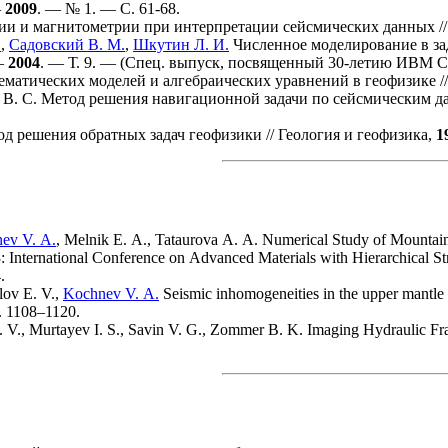
—
2009
. — № 1. — С. 61-68.
и и магнитометрии при интерпретации сейсмических данных /
.
,
Садовский В. М.
,
Шкутин Л. И.
Численное моделирование в за
 —
2004
. — Т. 9. — (Спец. выпуск, посвященный 30-летию ИВМ С
матических моделей и алгебраических уравнений в геофизике /
 В. С.
Метод решения навигационной задачи по сейсмическим д
 решения обратных задач геофизики // Геология и геофизика,
1
ev V. A.
,
Melnik E. A.
,
Tataurova A. A.
Numerical Study of Mountain 
nternational Conference on Advanced Materials with Hierarchical Str
.
lov E. V.
,
Kochnev V. A.
Seismic inhomogeneities in the upper mantle b
. 11
08–112
0.
. V.
,
Murtayev I. S.
,
Savin V. G.
,
Zommer B. K.
Imaging Hydraulic Fra