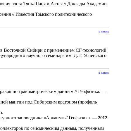
овия роста Тянь-Шаня и Алтая // Доклады Академии
сения // Известия Томского политехнического
к началу
 в Восточной Сибири с применением СГ-технологий
ународного научного семинара им. Д. Г. Успенского
к началу
правок по гравиметрическим данным // Геофизика. —
ней мантии под Сибирским кратоном (профиль
5.
ьтурного заповедника «Аркаим» // Геофизика. —
2012
.
коллекторов по сейсмическим данным, полученным