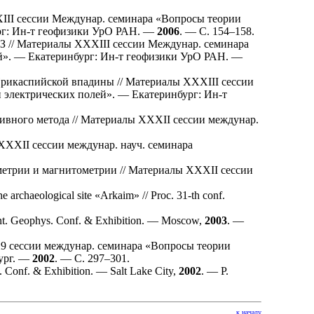
III сессии Междунар. семинара «Вопросы теории
рг: Ин-т геофизики УрО РАН. —
2006
. — С. 1
54–158
.
 // Материалы XXXIII сессии Междунар. семинара
й». — Екатеринбург: Ин-т геофизики УрО РАН. —
икаспийской впадины // Материалы XXXIII сессии
 электрических полей». — Екатеринбург: Ин-т
ивного метода // Материалы XXXII сессии междунар.
XXXII сессии междунар. науч. семинара
етрии и магнитометрии // Материалы XXXII сессии
 archaeological site «Arkaim» // Proc. 31-th conf.
 Int. Geophys. Conf. & Exhibition. — Moscow,
2003
. —
29 сессии междунар. семинара «Вопросы теории
бург. —
2002
. — С. 2
97–301
.
s. Conf. & Exhibition. — Salt Lake City,
2002
. — P.
к началу