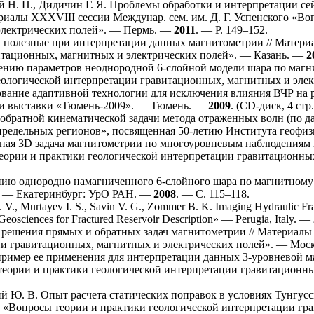
 Н. П.
,
Дидичин Г. Я.
Проблемы обработки и интерпретации се
риалы XXXVIII сессии Междунар. сем. им. Д. Г. Успенского «Во
электрических полей». — Пермь. —
2011
. — P. 1
49–152
.
 полезные при интерпретации данных магнитометрии // Матер
итационных, магнитных и электрических полей». — Казань. —
2
нию параметров неоднородной 6-слойной модели шара по магн
еологической интерпретации гравитационных, магнитных и эле
ование адаптивной технологии для исключения влияния ВЧР на р
. и выставки «Тюмень-2009». — Тюмень. —
2009
. (CD-диск, 4 стр.
обратной кинематической задачи метода отраженных волн (по д
определьных регионов», посвященная 50-летию Института геофи
ная 3D задача магнитометрии по многоуровневым наблюдениям н
ории и практики геологической интерпретации гравитационных
ию однородно намагниченного 6-слойного шара по магнитному 
». — Екатеринбург: УрО РАН. —
2008
. — С. 1
15–118
.
. V.
,
Murtayev I. S.
,
Savin V. G.
,
Zommer B. K.
Imaging Hydraulic Fra
sciences for Fractured Reservoir Description» — Perugia, Italy. —
решения прямых и обратных задач магнитометрии // Материал
ии гравитационных, магнитных и электрических полей». — Мос
имер ее применения для интерпретации данных 3-уровневой маг
еории и практики геологической интерпретации гравитационны
й Ю. В.
Опыт расчета статических поправок в условиях Тунгусс
«Вопросы теории и практики геологической интерпретации гра