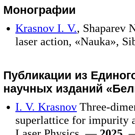
Монографии
Krasnov I. V.
, Shaparev N
laser action, «Nauka», Si
Публикации из Единог
научных изданий «Бел
I. V. Krasnov
Three-dimen
superlattice for impurity 
Laser Physics. —
2025
. 