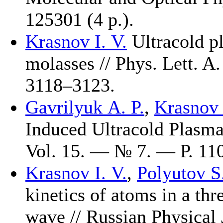
125301 (4 p.).
Krasnov I. V.
Ultracold pl
molasses // Phys. Lett. 
31
18–312
3.
Gavrilyuk A. P.
,
Krasnov 
Induced Ultracold Plasma
Vol. 15. — № 7. — Р. 11
Krasnov I. V.
,
Polyutov S.
kinetics of atoms in a th
wave // Russian Physical