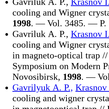
Gavriluk A. P.,
Krasnov I.
cooling and Wigner crysta
1998
. — Vol. 3485. — P.
Gavriluk A. P.,
Krasnov I.
cooling and Wigner crysta
in magneto-optical trap //
Symposium on Modern Pr
Novosibirsk,
1998
. — Vol
Gavrilyuk A. P.,
Krasnov I
cooling and wigner crysta
in magnetooptical trap //