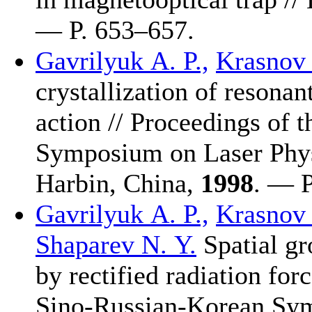
— P. 6
53–657
.
Gavrilyuk A. P.,
Krasnov I
crystallization of resonan
action // Proceedings of 
Symposium on Laser Phys
Harbin, China,
1998
. — P
Gavrilyuk A. P.,
Krasnov I
Shaparev N. Y.
Spatial gr
by rectified radiation for
Sino-Russian-Korean Sym