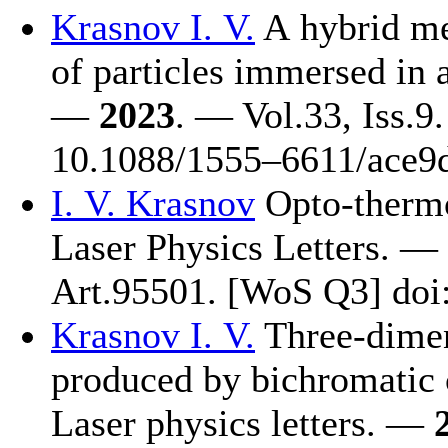
Krasnov I. V.
A hybrid me
of particles immersed in a
—
2023
. — Vol.33, Iss.
10.1088/15
55–661
1/ace9
I. V. Krasnov
Opto-thermop
Laser Physics Letters. —
Art.95501. [WoS Q3] doi
Krasnov I. V.
Three-dimens
produced by bichromatic 
Laser physics letters. —