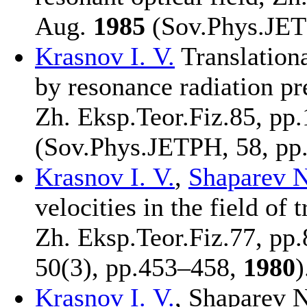
Aug.
1985
(Sov.Phys.JET
Krasnov I. V.
Translationa
by resonance radiation pr
Zh. Eksp.Teor.Fiz.85, pp.
(Sov.Phys.JETPH, 58, pp
Krasnov I. V.
,
Shaparev N
velocities in the field of
Zh. Eksp.Teor.Fiz.77, pp.
50(3), pp.4
53–458
,
1980
)
Krasnov I. V.
, Shaparev N