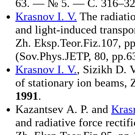
63. — № 5. — С. 3
16–3
Krasnov I. V.
The radiatio
and light-induced transpo
Zh. Eksp.Teor.Fiz.107, p
(Sov.Phys.JETP, 80, pp.6
Krasnov I. V.
,
Sizikh D. V
of stationary ion beams, 
1991
.
Kazantsev A. P.
and
Krasn
and radiative force rectifi