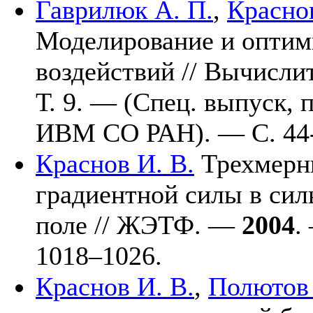
Гаврилюк А. П.
,
Краснов
Моделирование и оптим
воздействий // Вычисл
Т. 9. — (Спец. выпуск,
ИВМ СО РАН). — С. 44-
Краснов И. В.
Трехмерн
градиентной силы в си
поле // ЖЭТФ. —
2004
.
10
18–102
6.
Краснов И. В.
,
Полютов 