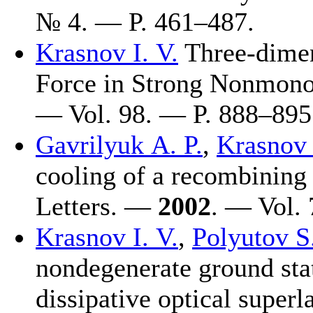
№ 4. — P. 4
61–487
.
Krasnov I. V.
Three-dimen
Force in Strong Nonmono
— Vol. 98. — P. 8
88–895
Gavrilyuk A. P.
,
Krasnov 
cooling of a recombining
Letters. —
2002
. — Vol.
Krasnov I. V.
,
Polyutov S.
nondegenerate ground sta
dissipative optical superl