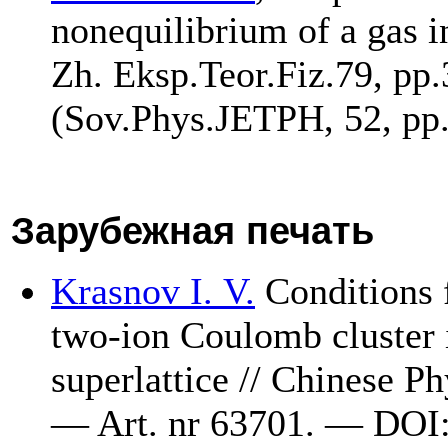
nonequilibrium of a gas in
Zh. Eksp.Teor.Fiz.79, pp.
(Sov.Phys.JETPH, 52, pp
Зарубежная печать
Krasnov I. V.
Conditions f
two-ion Coulomb cluster i
superlattice // Chinese 
— Art. nr 63701. — DOI