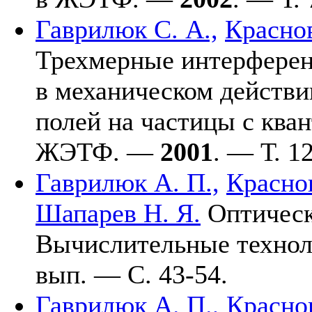
Гаврилюк С. А.,
Краснов
Трехмерные интерфере
в механическом действ
полей на частицы с ква
ЖЭТФ. —
2001
. — Т. 1
Гаврилюк А. П.,
Краснов
Шапарев Н. Я.
Оптическа
Вычислительные техно
вып. — С. 43-54.
Гаврилюк А. П.,
Краснов