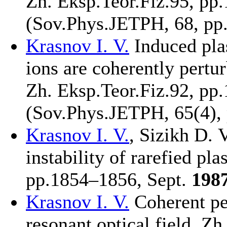
Zh. Eksp.Teor.Fiz.95, pp.
(Sov.Phys.JETPH, 68, pp
Krasnov I. V.
Induced pla
ions are coherently pertur
Zh. Eksp.Teor.Fiz.92, pp.
(Sov.Phys.JETPH, 65(4), 
Krasnov I. V.
,
Sizikh D. V
instability of rarefied pl
pp.18
54–185
6, Sept.
198
Krasnov I. V.
Coherent per
resonant optical field, Zh