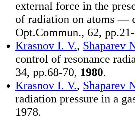
external force in the pres
of radiation on atoms — c
Opt.Commun., 62, pp.21-
Krasnov I. V.
,
Shaparev N
control of resonance rad
34, pp.68-70,
1980
.
Krasnov I. V.
,
Shaparev N
radiation pressure in a g
1978.