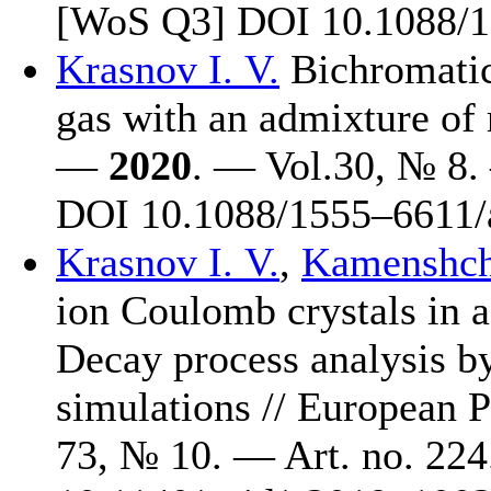
[WoS Q3] DOI 10.1088/1
Krasnov I. V.
Bichromatic
gas with an admixture of 
—
2020
. — Vol.30, № 8.
DOI 10.1088/15
55–661
1
Krasnov I. V.
,
Kamenshchi
ion Coulomb crystals in a
Decay process analysis b
simulations // European 
73, № 10. — Art. no. 22