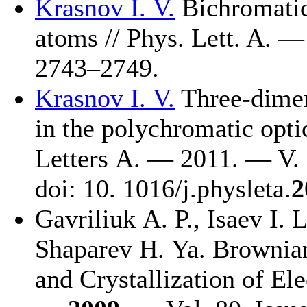
Krasnov I. V.
Bichromatic 
atoms // Phys. Lett. A. 
27
43–274
9.
Krasnov I. V.
Three-dimen
in the polychromatic optic
Letters A. — 2011. — V. 
doi: 10. 1016/j.physleta.
2
Gavriliuk A. P.
,
Isaev I. L
Shaparev H. Ya.
Brownian
and Crystallization of El