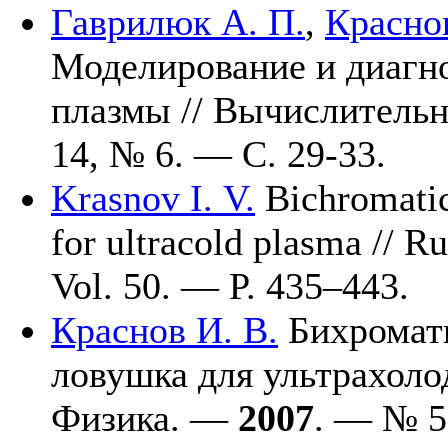
Гаврилюк А. П.
,
Краснов
Моделирование и диагно
плазмы // Вычислитель
14, № 6. — С. 29-33.
Krasnov I. V.
Bichromatic
for ultracold plasma // 
Vol. 50. — P. 4
35–443
.
Краснов И. В.
Бихромати
ловушка для ультрахолод
Физика. —
2007
. — № 5