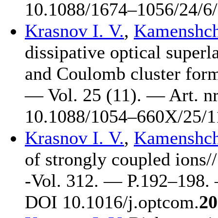
10.1088/16
74–105
6/24/6
Krasnov I. V.
,
Kamenshchi
dissipative optical superl
and Coulomb cluster form
— Vol. 25 (11). — Art. 
10.1088/10
54–660
X/25/1
Krasnov I. V.
,
Kamenshchi
of strongly coupled ions
-Vol. 312. — P.1
92–198
.
DOI 10.1016/j.optcom.
20