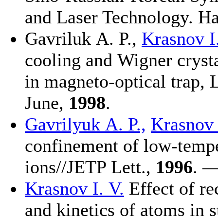
and Laser Technology. H
Gavriluk A. P.
,
Krasnov I.
cooling and Wigner crysta
in magneto-optical trap, L
June,
1998
.
Gavrilyuk A. P.,
Krasnov I
confinement of low-tempe
ions//JETP Lett.,
1996
. —
Krasnov I. V.
Effect of re
and kinetics of atoms in s