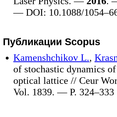
Laser Physics. —
2016
. 
— DOI: 10.1088/10
54–6
Публикации Scopus
Kamenshchikov L.
,
Krasn
of stochastic dynamics of
optical lattice // Ceur 
Vol. 1839. — P. 3
24–333