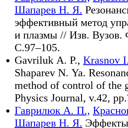
Шапарев Н. Я.
Резонанс
эффективный метод упра
и плазмы // Изв. Вузов
С.
97–105
.
Gavriluk A. P.
,
Krasnov I.
Shaparev N. Ya. Resonance
method of control of the
Physics Journal, v.42, pp.
Гаврилюк А. П.,
Краснов
Шапарев Н. Я.
Эффекты 