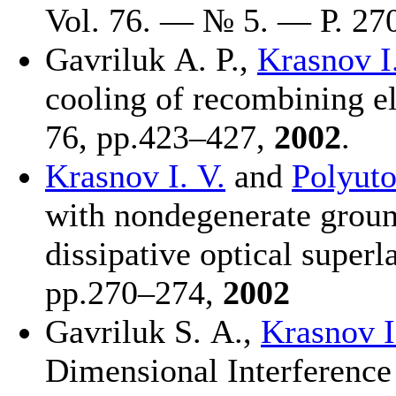
Vol. 76. — № 5. — Р. 2
7
Gavriluk A. P.
,
Krasnov I.
cooling of recombining el
76, pp.4
23–427
,
2002
.
Krasnov I. V.
and
Polyuto
with nondegenerate ground
dissipative optical superl
pp.2
70–274
,
2002
Gavriluk S. A.
,
Krasnov I
Dimensional Interference 