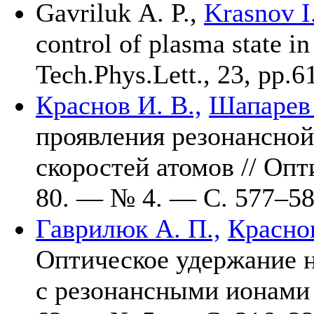
Gavriluk A. P.
,
Krasnov I.
control of plasma state in 
Tech.Phys.Lett., 23, pp.6
Краснов И. В.,
Шапарев 
проявления резонансной
скоростей атомов // Опт
80. — № 4. — С. 5
77–5
Гаврилюк А. П.,
Краснов
Оптическое удержание 
с резонансными ионами