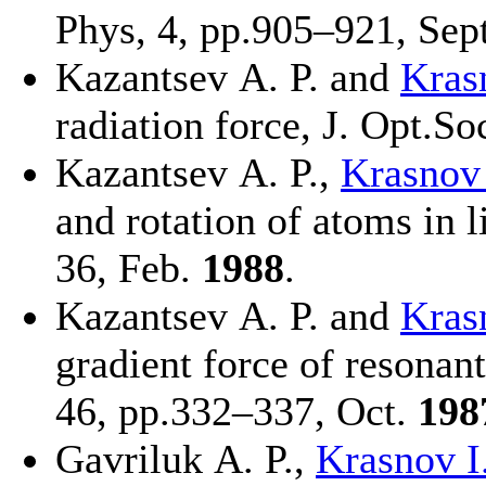
Phys, 4, pp.9
05–921
, Sep
Kazantsev A. P.
and
Krasn
radiation force, J. Opt.S
Kazantsev A. P.
,
Krasnov 
and rotation of atoms in l
36, Feb.
1988
.
Kazantsev A. P.
and
Krasn
gradient force of resonant
46, pp.3
32–337
, Oct.
198
Gavriluk A. P.
,
Krasnov I.