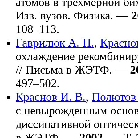
атомов в трехмерной би
Изв. вузов. Физика. —
2
1
08–113
.
Гаврилюк А. П.
,
Краснов
охлаждение рекомбинир
// Письма в ЖЭТФ. —
2
4
97–502
.
Краснов И. В.
,
Полютов 
с невырожденным основ
диссипативной оптическ
в ЖЭТФ. —
2002
. — Т.