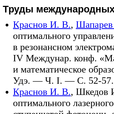
Труды международных
Краснов И. В.
,
Шапарев 
оптимального управлени
в резонансном электром
IV Междунар. конф. «М
и математическое обра
Удэ. — Ч. I. — С. 52-57.
Краснов И. В.
,
Шкедов 
оптимального лазерного
ступенчатой фотоиони- 