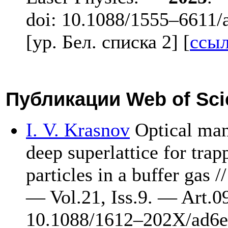
doi: 10.1088/15
55–661
1/
[ур. Бел. списка 2] [
ссы
Публикации Web of Sci
I. V. Krasnov
Optical mani
deep superlattice for trap
particles in a buffer gas 
— Vol.21, Iss.9. — Art.0
10.1088/16
12–202
X/ad6