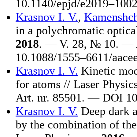
10.1140/epjd/e20
19–100
2
Krasnov I. V.
,
Kamenshchi
in a polychromatic optica
2018
. — V. 28, № 10. — 
10.1088/15
55–661
1/aacee
Krasnov I. V.
Kinetic mode
for atoms // Laser Physi
Art. nr. 85501. — DOI 1
Krasnov I. V.
Deep dark al
by the combination of the