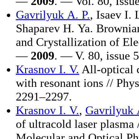
—
2009
. — Vol. 80, Issu
Gavrilyuk A. P.
,
Isaev I. 
Shaparev H. Ya.
Brownian
and Crystallization of El
—
2009
. — V. 80, issue 
Krasnov I. V.
All-optical 
with resonant ions // Ph
22
91–229
7.
Krasnov I. V.
,
Gavrilyuk 
of ultracold laser plasma 
Molecular and Optical P