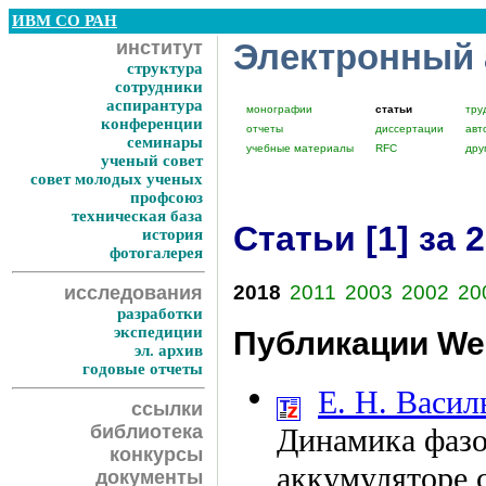
ИВМ СО РАН
институт
Электронный
структура
сотрудники
аспирантура
монографии
статьи
тру
конференции
отчеты
диссертации
авт
семинары
учебные материалы
RFC
дру
ученый совет
совет молодых ученых
профсоюз
техническая база
Статьи [1] за 
история
фотогалерея
2018
2011
2003
2002
20
исследования
разработки
экспедиции
Публикации Web
эл. архив
годовые отчеты
Е. Н. Васил
ссылки
библиотека
Динамика фазо
конкурсы
аккумуляторе 
документы