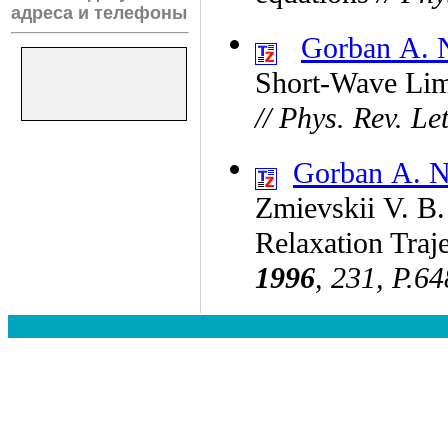
адреса и телефоны
Gorban A. 
Short-Wave Lim
// Phys. Rev. Let
Gorban A. N
Zmievskii V. B.
Relaxation Traj
1996
, 231, P.6
4