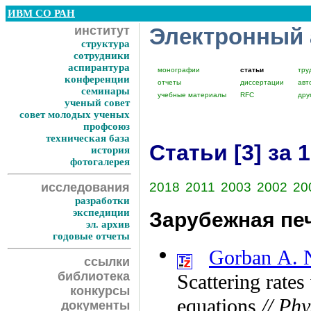
ИВМ СО РАН
институт
Электронный
структура
сотрудники
аспирантура
монографии
статьи
тру
конференции
отчеты
диссертации
авт
семинары
учебные материалы
RFC
дру
ученый совет
совет молодых ученых
профсоюз
техническая база
Статьи [3] за 
история
фотогалерея
2018
2011
2003
2002
20
исследования
разработки
экспедиции
Зарубежная пе
эл. архив
годовые отчеты
Gorban A. 
ссылки
библиотека
Scattering rate
конкурсы
equations
// Ph
документы