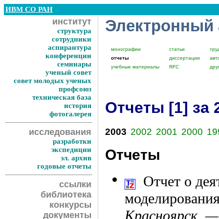
ИВМ СО РАН
институт
Электронный
структура
сотрудники
аспирантура
монографии
статьи
тру
конференции
отчеты
диссертации
авт
семинары
учебные материалы
RFC
дру
ученый совет
совет молодых ученых
профсоюз
техническая база
Отчеты [1] за 
история
фотогалерея
2003
2002
2001
2000
19
исследования
разработки
экспедиции
Отчеты
эл. архив
годовые отчеты
Отчет о де
ссылки
библиотека
моделирования 
конкурсы
Красноярск. 
документы