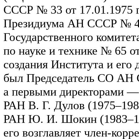
СССР № 33 от 17.01.1975 
Президиума АН СССР № 423
Государственного комите
по науке и технике № 65 о
создания Института и его
был Председатель СО АН
а первыми директорами —
РАН
В. Г. Дулов
(19
75–198
РАН
Ю. И. Шокин
(19
83–
его возглавляет член-кор