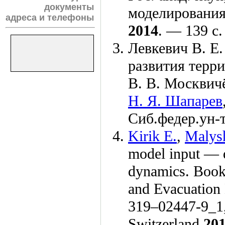
документы
моделирования
адреса и телефоны
2014
. — 139 с.
Левкевич В. Е.
развития терр
В. В. Москвич
Н. Я. Шапарев
Сиб.федер.ун-
Kirik E.
,
Malys
model input — d
dynamics. Boo
and Evacuation
3
19–024
47-9_1,
Switzerland
20