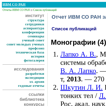
ИВМ СО РАН
Отчеты ИВМ СО РАН
::
Список публикаций
институт
Отчет ИВМ СО РАН за
структура
сотрудники
аспирантура
Список публикаций
конференции
семинары
ученый совет
Монографии (4
совет молодых ученых
профсоюз
Лапко А. В.
, 
техническая база
история
фотогалерея
системы обраб
исследования
В. А. Лапко
. —
разработки
т,
2013
. — 270 
экспедиции
эл. архив
Шкутин Л. И.
годовые отчеты
тонких тел /
Л.
ссылки
библиотека
Рос. акад. нау
конкурсы