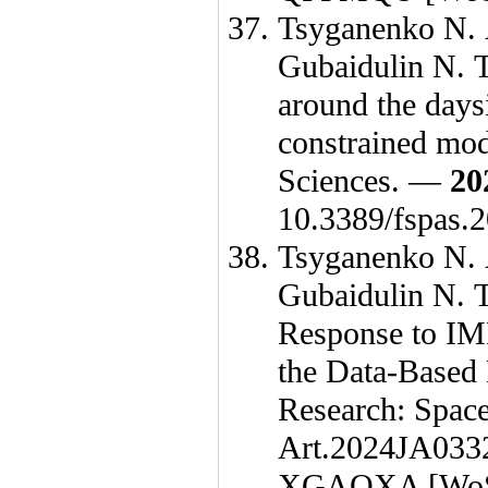
Tsyganenko N. 
Gubaidulin N. T
around the days
constrained mod
Sciences. —
20
10.3389/fspas
Tsyganenko N. 
Gubaidulin N. T
Response to IM
the Data-Based 
Research: Spac
Art.2024JA033
XGAOXA [WoS