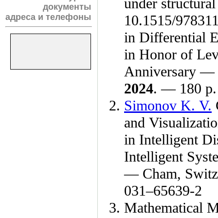
under structural
документы
адреса и телефоны
10.1515/97831
in Differential
in Honor of Lev
Anniversary — 
2024
. — 180 p
Simonov K. V.
and Visualizati
in Intelligent D
Intelligent Sys
— Cham, Switze
0
31–656
39-2
Mathematical M