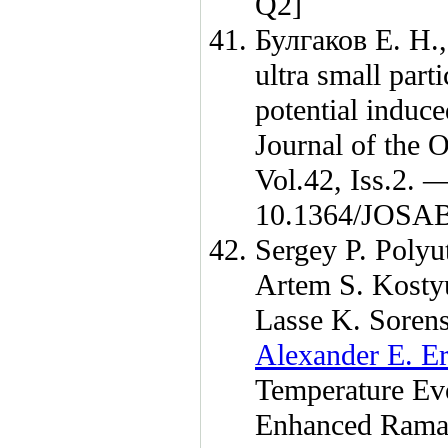
Q2]
Булгаков Е. Н.
ultra small part
potential induce
Journal of the 
Vol.42, Iss.2. 
10.1364/JOSAB
Sergey P. Polyu
Artem S. Kosty
Lasse K. Soren
Alexander E. E
Temperature Evo
Enhanced Raman 