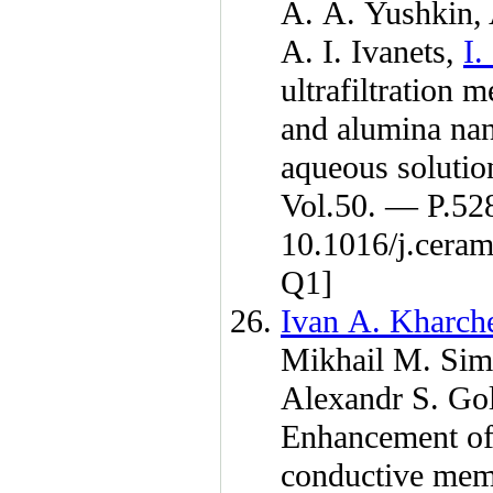
A. A. Yushkin
,
A. I. Ivanets
,
I.
ultrafiltration
and alumina nan
aqueous solutio
Vol.50. — P.52
10.1016/j.cer
Q1]
Ivan A. Kharch
Mikhail M. Sim
Alexandr S. Gol
Enhancement of i
conductive memb