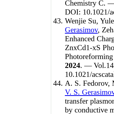
Chemistry C. 
DOI: 10.1021/a
Wenjie Su
,
Yul
Gerasimov
,
Zeh
Enhanced Charg
ZnxCd1-xS Photo
Photoreforming 
2024
. — Vol.14
10.1021/acscat
A. S. Fedorov
,
V. S. Gerasimo
transfer plasmo
by conductive m