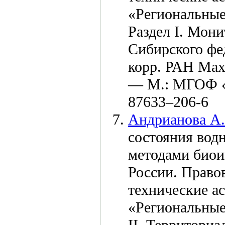
«Региональные
Раздел I. Мони
Сибирского фед
корр. РАН Маху
— М.: МГОФ «
876
33–206
-6
Андрианова А.
состояния вод
методами биои
России. Право
технические а
«Региональные