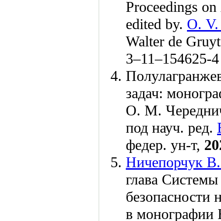
Proceedings on 
edited by.
O. V.
Walter de Gru
3–11–15
4625-4
Полулагранже
задач: моногра
О. М. Чередни
под науч. ред.
федер. ун-т,
20
Ничепорчук В.
глава Системы
безопасности 
в монографии 