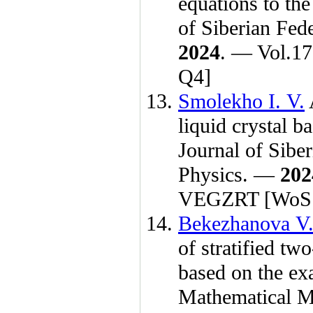
equations to th
of Siberian Fed
2024
. — Vol.1
Q4]
Smolekho I. V.
A
liquid crystal b
Journal of Sibe
Physics. —
202
VEGZRT [WoS
Bekezhanova V.
of stratified t
based on the exa
Mathematical M