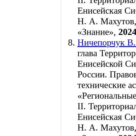
II. Территориа
Енисейская Сиб
Н. А. Махутов
«Знание»,
202
Ничепорчук В.
глава Террито
Енисейской Си
России. Право
технические а
«Региональные
II. Территориа
Енисейская Сиб
Н. А. Махутов