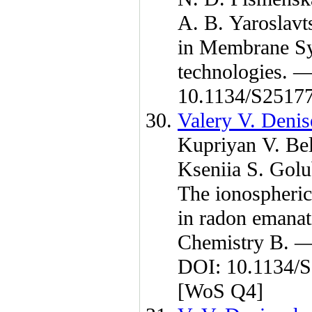
A. B. Yaroslavt
in Membrane S
technologies. 
10.1134/S251
Valery V. Deni
Kupriyan V. Be
Kseniia S. Gol
The ionospheric 
in radon emanat
Chemistry B. 
DOI: 10.1134
[WoS Q4]