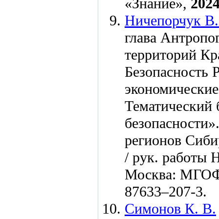
«Знание»,
202
Ничепорчук В.
глава Антропо
территорий Кр
Безопасность 
экономические
Тематический 
безопасности».
регионов Сиби
/ рук. работы 
Москва: МГОФ
876
33–207
-3.
Симонов К. В.