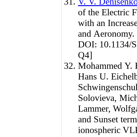
V. V. Denisenk
of the Electric 
with an Increa
and Aeronomy
DOI: 10.1134/
Q4]
Mohammed Y. 
Hans U. Eichelb
Schwingenschu
Solovieva
,
Mich
Lammer
,
Wolfga
and Sunset termi
ionospheric VLF