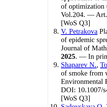
of optimization
Vol.204. — Art
[WoS Q3]
V. Petrakova
Pla
of epidemic spre
Journal of Mat
2025
. — In pri
Shaparev N.
,
To
of smoke from w
Environmental 
DOI: 10.1007/s
[WoS Q3]
Sadovskaya O. 