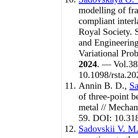
modelling of fr
compliant interl
Royal Society. 
and Engineerin
Variational Pro
2024
. — Vol.38
10.1098/rsta.
Annin B. D.
,
Sa
of three-point 
metal // Mechan
59. DOI: 10.3
Sadovskii V. M