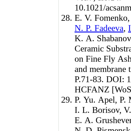
10.1021/acsan
E. V. Fomenko
N. P. Fadeeva
,
K. A. Shabano
Ceramic Substra
on Fine Fly As
and membrane 
P.71-83. DOI:
HCFANZ [WoS
P. Yu. Apel
,
P. 
I. L. Borisov
,
V.
E. A. Grusheve
N. D. Pismensk