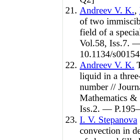
Andreev V. K.
,
of two immiscibl
field of a spec
Vol.58, Iss.7. 
10.1134/s001
Andreev V. K.
T
liquid in a thr
number // Journa
Mathematics & 
Iss.2. — P.1
95–
I. V. Stepanova
convection in d