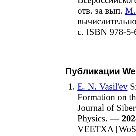
Всероссийского
отв. за вып.
М.
вычислительн
с. ISBN 978-5-
Публикации Web
E. N. Vasil'ev
Si
Formation on th
Journal of Sibe
Physics. —
202
VEETXA [WoS