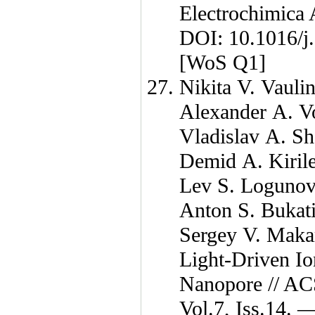
Electrochimica
DOI: 10.1016/
[WoS Q1]
Nikita V. Vauli
Alexander A. V
Vladislav A. Sh
Demid A. Kiril
Lev S. Logunov
Anton S. Bukat
Sergey V. Maka
Light-Driven Io
Nanopore // AC
Vol.7, Iss.14. 