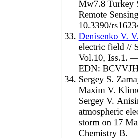
Mw7.8 Turkey Sy
Remote Sensin
10.3390/rs162
Denisenko V. V
electric field /
Vol.10, Iss.1. 
EDN: BCVVJH
Sergey S. Zama
Maxim V. Klim
Sergey V. Anis
atmospheric ele
storm on 17 Mar
Chemistry B. 