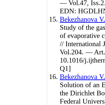
— Vol.47, Iss.2
EDN: HGDLHN
Bekezhanova V.
Study of the gas
of evaporative 
// Internationa
Vol.204. — Art
10.1016/j.ijth
Q1]
Bekezhanova V.
Solution of an 
the Dirichlet Bo
Federal Univer