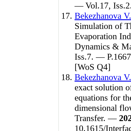
— Vol.17, Iss.2
Bekezhanova V.
Simulation of T
Evaporation Ind
Dynamics & Mat
Iss.7. — P.16
67
[WoS Q4]
Bekezhanova V.
exact solution o
equations for th
dimensional flo
Transfer. —
20
10.1615/Interf