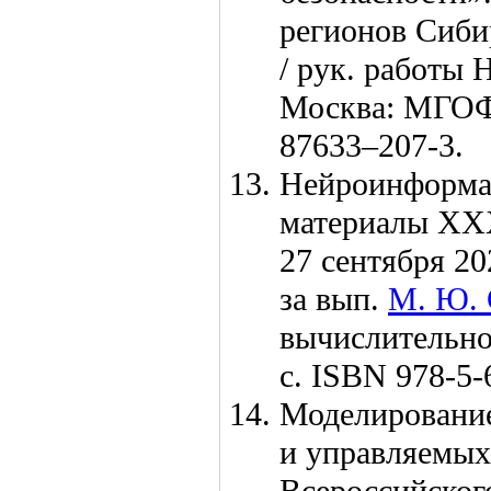
регионов Сиби
/ рук. работы 
Москва: МГОФ
876
33–207
-3.
Нейроинформат
материалы XXX
27 сентября 20
за вып.
М. Ю. 
вычислительн
с. ISBN 978-5-
Моделирование
и управляемых