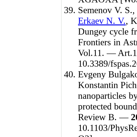
Semenov V. S.
Erkaev N. V.
,
K
Dungey cycle fr
Frontiers in A
Vol.11. — Art.
10.3389/fspas.
Evgeny Bulgak
Konstantin Pic
nanoparticles 
protected bound 
Review B. —
2
10.1103/Phys