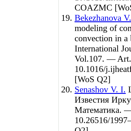
COAZMC [WoS
Bekezhanova V.
modeling of con
convection in a 
International J
Vol.107. — Art
10.1016/j.ijhe
[WoS Q2]
Senashov V. I.
L
Известия Ирку
Математика. 
10.26516/19
97
Q2]