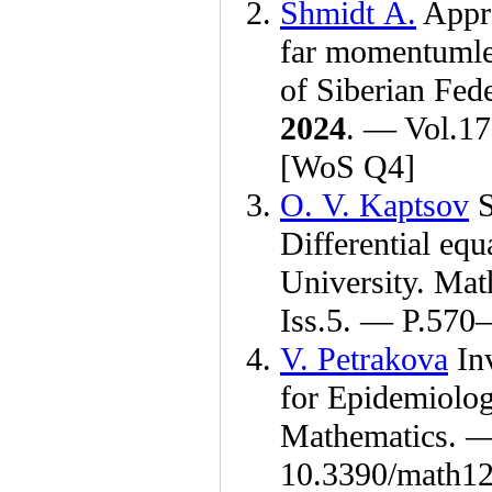
Shmidt A.
Appro
far momentumles
of Siberian Fed
2024
. — Vol.17
[WoS Q4]
O. V. Kaptsov
S
Differential equ
University. Ma
Iss.5. — P.5
70–
V. Petrakova
Inv
for Epidemiolog
Mathematics. 
10.3390/math1