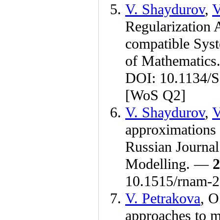
V. Shaydurov
,
V
Regularization 
compatible Syst
of Mathematic
DOI: 10.1134
[WoS Q2]
V. Shaydurov
,
V
approximations o
Russian Journal
Modelling. —
2
10.1515/rnam-
V. Petrakova
,
O
approaches to m