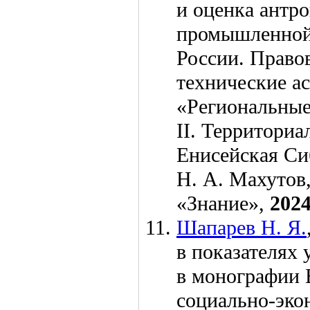
и оценка антр
промышленной 
России. Право
технические а
«Региональные
II. Территориа
Енисейская Сиб
Н. А. Махутов
«Знание»,
202
Шапарев Н. Я.
в показателях
в монографии 
социально-эко