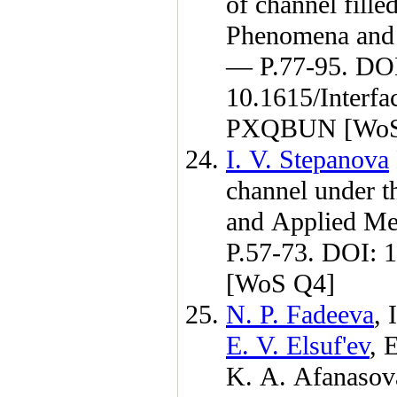
of channel filled
Phenomena and 
— P.77-95. DO
10.1615/Interf
PXQBUN [WoS
I. V. Stepanova
channel under th
and Applied M
P.57-73. DOI:
[WoS Q4]
N. P. Fadeeva
,
E. V. Elsuf'ev
,
E
K. A. Afanasov