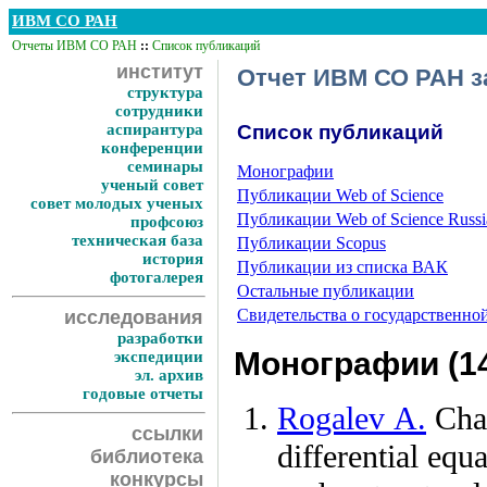
ИВМ СО РАН
Отчеты ИВМ СО РАН
::
Список публикаций
институт
Отчет ИВМ СО РАН за
структура
сотрудники
аспирантура
Список публикаций
конференции
семинары
Монографии
ученый совет
Публикации Web of Science
совет молодых ученых
Публикации Web of Science Russia
профсоюз
техническая база
Публикации Scopus
история
Публикации из списка ВАК
фотогалерея
Остальные публикации
Свидетельства о государственн
исследования
разработки
Монографии (1
экспедиции
эл. архив
годовые отчеты
Rogalev A.
Chap
ссылки
differential equ
библиотека
конкурсы