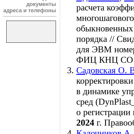
документы
расчета коэфф
адреса и телефоны
многошагового
обыкновенных 
порядка // Сви
для ЭВМ номе
ФИЦ КНЦ СО
Садовская О. В
корректировки
в динамике уп
сред (DynPlast
о регистрации
2024
г. Право
Кадочников А.