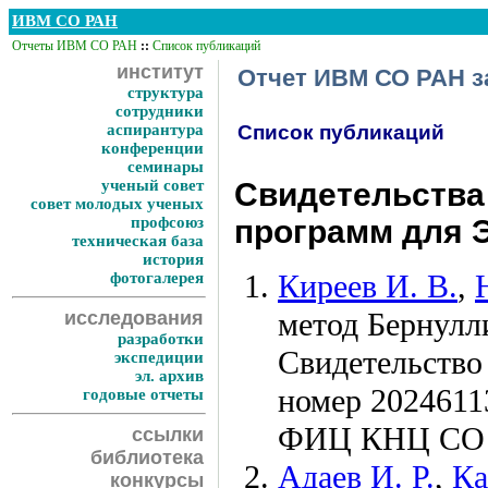
ИВМ СО РАН
Отчеты ИВМ СО РАН
::
Список публикаций
институт
Отчет ИВМ СО РАН за
структура
сотрудники
аспирантура
Список публикаций
конференции
семинары
ученый совет
Свидетельства
совет молодых ученых
профсоюз
программ для Э
техническая база
история
Киреев И. В.
,
фотогалерея
метод Бернулл
исследования
разработки
Свидетельство
экспедиции
эл. архив
номер 2024611
годовые отчеты
ФИЦ КНЦ СО
ссылки
библиотека
Адаев И. Р.
,
Ка
конкурсы