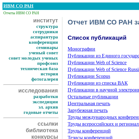
ИВМ СО РАН
Отчеты ИВМ СО РАН
институт
Отчет ИВМ СО РАН за
структура
сотрудники
аспирантура
Список публикаций
конференции
семинары
Монографии
ученый совет
Публикации из Единого государ
совет молодых ученых
Публикации Web of Science
профсоюз
техническая база
Публикации Web of Science Russia
история
Публикации Scopus
фотогалерея
Публикации из списка ВАК
Публикации в научной электро
исследования
разработки
Остальные публикации
экспедиции
Центральная печать
эл. архив
Зарубежная печать
годовые отчеты
Труды международных конфере
ссылки
Труды всероссийских и региона
библиотека
Труды конференций
конкурсы
Тезисы конференций