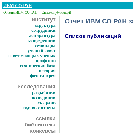
ИВМ СО РАН
Отчеты ИВМ СО РАН
::
Список публикаций
институт
Отчет ИВМ СО РАН за
структура
сотрудники
аспирантура
Список публикаций
конференции
семинары
ученый совет
совет молодых ученых
профсоюз
техническая база
история
фотогалерея
исследования
разработки
экспедиции
эл. архив
годовые отчеты
ссылки
библиотека
конкурсы