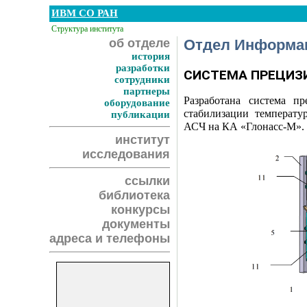
ИВМ СО РАН
Структура института
об отделе
Отдел Информа
история
разработки
СИСТЕМА ПРЕЦИЗ
сотрудники
партнеры
Разработана система пр
оборудование
стабилизации температу
публикации
АСЧ на КА «Глонасс-М».
институт
исследования
ссылки
библиотека
конкурсы
документы
адреса и телефоны