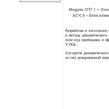
Модуль СПТ 1 — Осно
АСЧ; 6 – Блок ком
Разработан и изготовле
и метода динамического
поле под приборами, и э
УЭХК.
Алгоритм динамического
за счет дозированной пе