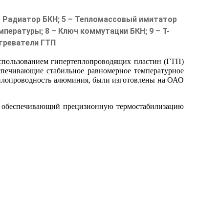
 – Радиатор БКН; 5 – Тепломассовый имитатор
мпературы; 8 – Ключ коммутации БКН; 9 – Т-
огреватели ГТП
спользованием гипертеплопроводящих пластин (ГТП)
спечивающие стабильное равномерное температурное
теплопроводность алюминия, были изготовлены на ОАО
и, обеспечивающий прецизионную термостабилизацию