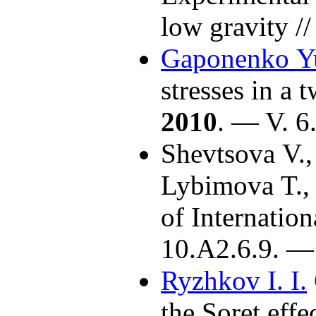
low gravity /
Gaponenko Y
stresses in a
2010
. — V. 6
Shevtsova V.
Lybimova T.
of Internatio
10.A2.6.9. — 
Ryzhkov I. I.
the Soret eff