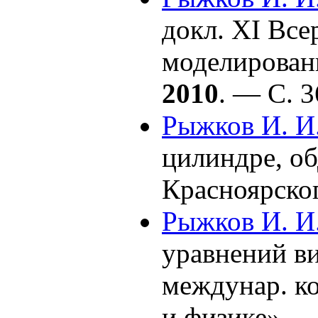
докл. XI Все
моделирован
2010
. — С. 3
Рыжков И. И
цилиндре, об
Красноярско
Рыжков И. И
уравнений ви
междунар. ко
и физике». 