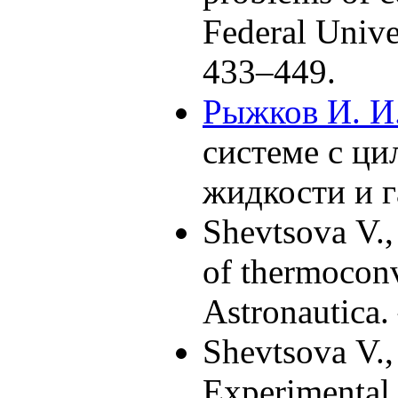
Federal Univ
4
33–449
.
Рыжков И. И
системе с ци
жидкости и 
Shevtsova V.
of thermoconv
Astronautica.
Shevtsova V.
Experimental 