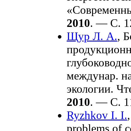
«Современны
2010
. — С. 1
Щур Л. А.
,
Б
продукционн
глубоководног
междунар. н
экологии. Ч
2010
. — С. 1
Ryzhkov I. I.
problems of c