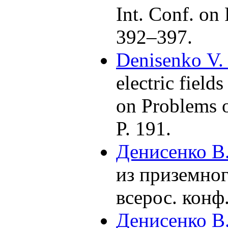
Int. Conf. o
3
92–397
.
Denisenko V.
electric field
on Problems 
P. 191.
Денисенко В.
из приземног
всерос. кон
Денисенко В.