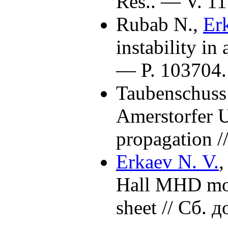
Res.. — V. 1
Rubab N.
,
Er
instability i
— P. 103704.
Taubenschuss
Amerstorfer U
propagation /
Erkaev N. V.
Hall MHD mode
sheet // Сб.