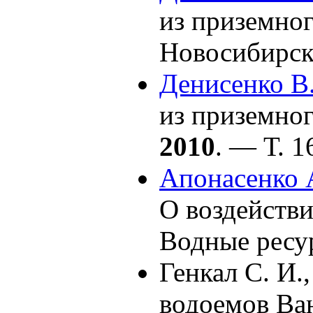
из приземног
Новосибирс
Денисенко В.
из приземног
2010
. — Т. 1
Апонасенко 
О воздействи
Водные ресур
Генкал C. И.
водоемов Ван