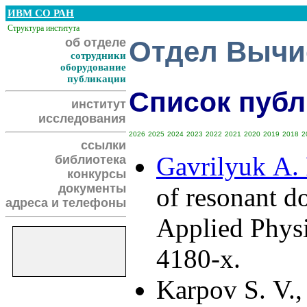
ИВМ СО РАН
Структура института
об отделе
Отдел Вычи
сотрудники
оборудование
публикации
Список публи
институт
исследования
2026
2025
2024
2023
2022
2021
2020
2019
2018
2
ссылки
Gavrilyuk A. 
библиотека
конкурсы
документы
of resonant do
адреса и телефоны
Applied Physi
4180-x.
Karpov S. V.