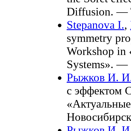
Diffusion. —
Stepanova I.
,
symmetry prope
Workshop in «
Systems». — 
Рыжков И. И
с эффектом С
«Актуальные
Новосибирс
Рыжков И. И