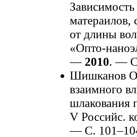
Зависимость
матераилов,
от длины вол
«Опто-наноэ
—
2010
. — С
Шишканов О.
взаимного вл
шлакования п
V Российс. 
— С. 1
01–10