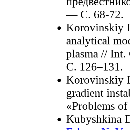
предвестник
— С. 68-72.
Korovinskiy 
analytical mo
plasma // Int
С. 1
26–131
.
Korovinskiy 
gradient insta
«Problems of
Kubyshkina D