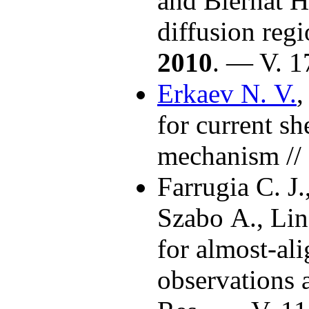
and
Biernat H
diffusion reg
2010
. — V. 1
Erkaev N. V.
for current sh
mechanism // 
Farrugia C. J.
Szabo A.
,
Lin
for almost-al
observations 