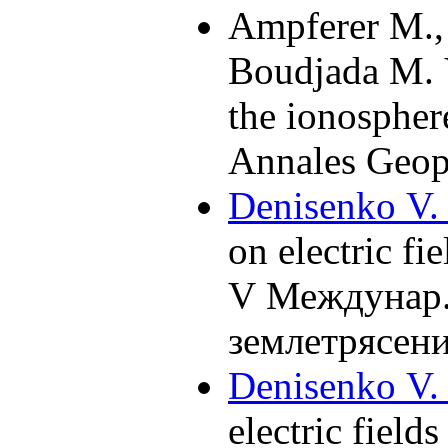
Ampferer M.
Boudjada M. 
the ionospher
Annales Geop
Denisenko V.
on electric fi
V Междунар.
землетрясени
Denisenko V.
electric field