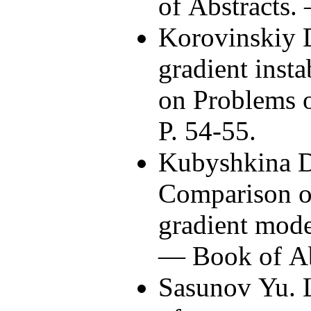
of Abstracts
Korovinskiy 
gradient insta
on Problems 
P. 54-55.
Kubyshkina D
Comparison of
gradient mode
— Book of A
Sasunov Yu. 