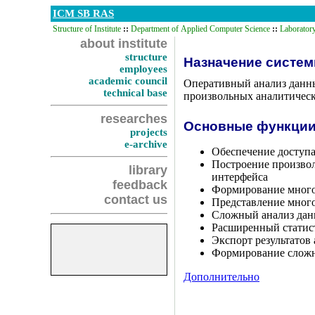
ICM SB RAS
Structure of Institute
::
Department of Applied Computer Science
::
Laboratory
about institute
structure
Назначение систе
employees
academic council
Оперативный анализ данны
technical base
произвольных аналитическ
researches
Основные функци
projects
e-archive
Обеспечение доступа 
Построение произвол
library
интерфейса
feedback
Формирование мног
contact us
Представление много
Сложный анализ данн
Расширенный статис
Экспорт результатов
Формирование сложн
Дополнительно