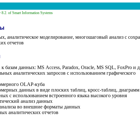
 8.2. of Smart Information Systems
мы
х, аналитическое моделирование, многошаговый анализ с сохр
их отчетов
и
к базам данных: MS Access, Paradox, Oracle, MS SQL, FoxPro и д
ьных аналитических запросов с использованием графического
омерного OLAP-куба
мерных данных в виде плоских таблиц, кросс-таблиц, диаграмм
ых с использованием встроенного языка высокого уровня
тический анализ данных
 анализа во внешние форматы данных
ых аналитических отчетов