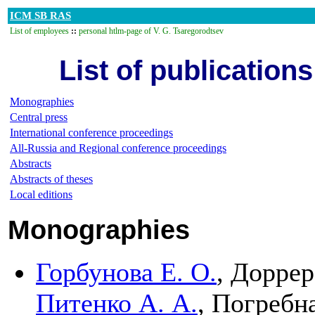
ICM SB RAS
List of employees
::
personal htlm-page of V. G. Tsaregorodtsev
List of publication
Monographies
Central press
International conference proceedings
All-Russia and Regional conference proceedings
Abstracts
Abstracts of theses
Local editions
Monographies
Горбунова Е. О.
,
Доррер
Питенко А. А.
,
Погребна