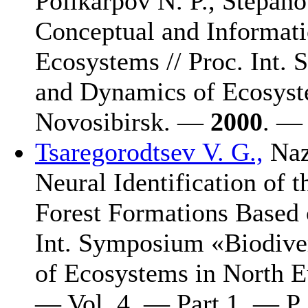
Polikarpov N. P.,
Stepano
Conceptual and Informati
Ecosystems // Proc. Int.
and Dynamics of Ecosyst
Novosibirsk. —
2000
. — 
Tsaregorodtsev V. G.,
Naz
Neural Identification of 
Forest Formations Based 
Int. Symposium «Biodive
of Ecosystems in North 
— Vol. 4. — Part 1. — Р.