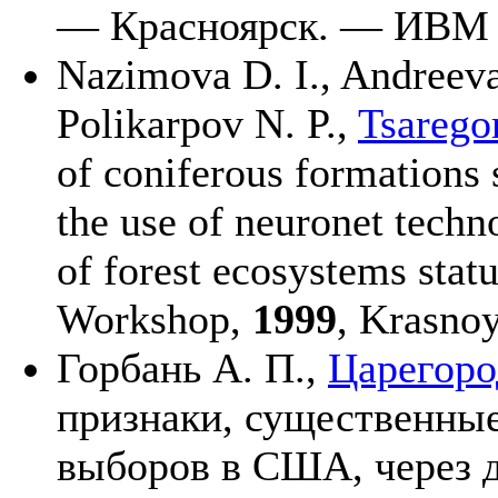
— Красноярск. — ИВМ
Nazimova D. I.,
Andreeva
Polikarpov N. P.,
Tsarego
of coniferous formations 
the use of neuronet tech
of forest ecosystems statu
Workshop,
1999
, Krasnoy
Горбань А. П.,
Царегоро
признаки, существенные
выборов в США, через 