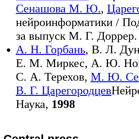
Сенашова М. Ю.
,
Царего
нейроинформатики / Под
за выпуск
М. Г. Доррер
А. Н. Горбань
,
В. Л. Ду
Е. М. Миркес
,
А. Ю. Но
С. А. Терехов
,
М. Ю. С
В. Г. Царегородцев
Нейр
Наука,
1998
Central press