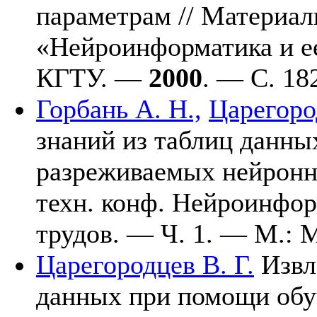
параметрам // Материал
«Нейроинформатика и е
КГТУ. —
2000
. — С. 1
8
Горбань А. Н.,
Царегоро
знаний из таблиц данн
разреживаемых нейронны
техн. конф. Нейроинфор
трудов. — Ч. 1. — М.
Царегородцев В. Г.
Извл
данных при помощи об