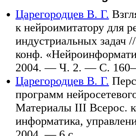
Царегородцев В. Г.
Взгля
к нейроимитатору для 
индустриальных задач //
конф. «Нейроинформат
2004. — Ч. 2. — C. 1
60–
Царегородцев В. Г.
Перс
программ нейросетевого
Материалы III Всерос. 
информатика, управле
2004. — 6 c.