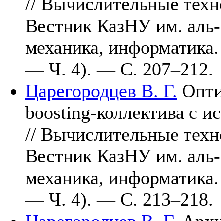
// Вычислительные тех
Вестник КазНУ им. аль-
механика, информатика.
— Ч. 4). — С. 2
07–212
.
Царегородцев В. Г.
Опти
boosting-коллектива с 
// Вычислительные тех
Вестник КазНУ им. аль-
механика, информатика.
— Ч. 4). — С. 2
13–218
.
Царегородцев В. Г.
Архи