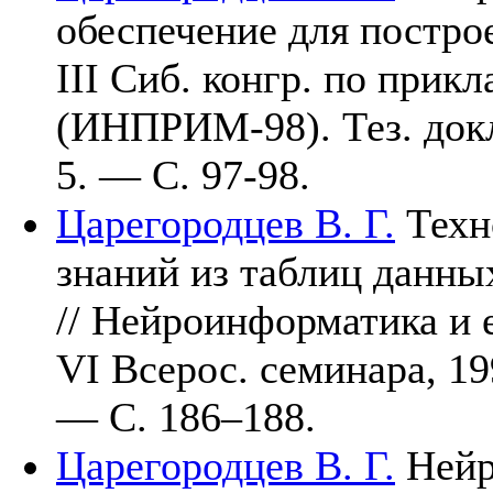
обеспечение для построе
III Сиб. конгр. по прик
(ИНПРИМ-98). Тез. док
5. — C. 97-98.
Царегородцев В. Г.
Техн
знаний из таблиц данн
// Нейроинформатика и е
VI Всерос. семинара, 1
— С. 1
86–188
.
Царегородцев В. Г.
Нейр