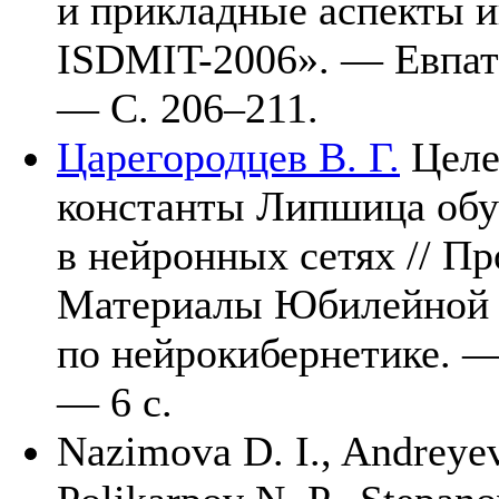
и прикладные аспекты 
ISDMIT-2006». — Евпат
— С. 2
06–211
.
Царегородцев В. Г.
Целе
константы Липшица об
в нейронных сетях // П
Материалы Юбилейной 
по нейрокибернетике. 
— 6 с.
Nazimova D. I.,
Andreyev