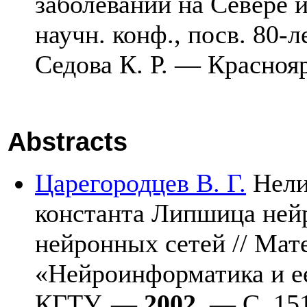
заболеваний на Севере 
научн. конф., посв. 80
Седова К. Р. — Красноя
Abstracts
Царегородцев В. Г.
Нели
константа Липшица ней
нейронных сетей // Мат
«Нейроинформатика и е
КГТУ. —
2002
. — C. 1
5