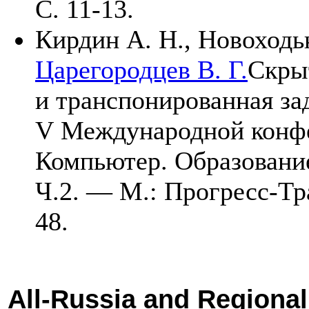
С. 11-13.
Кирдин А. Н.
,
Новоходь
Царегородцев В. Г.
Скры
и транспонированная за
V Международной конф
Компьютер. Образование
Ч.2. — М.: Прогресс-Т
48.
All-Russia and Regiona