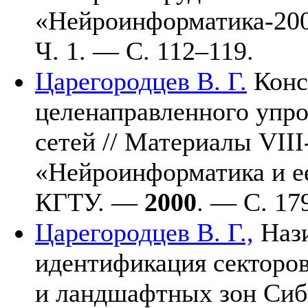
«Нейроинформатика-2
Ч. 1. — С. 1
12–119
.
Царегородцев В. Г.
Конс
целенаправленного упр
сетей // Материалы VIII
«Нейроинформатика и е
КГТУ. —
2000
. — С. 1
7
Царегородцев В. Г.,
Наз
идентификация секторо
и ландшафтных зон Сиб