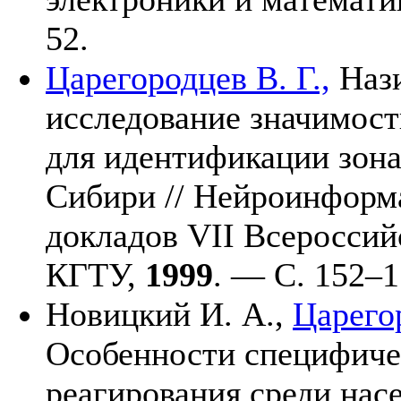
52.
Царегородцев В. Г.,
Наз
исследование значимос
для идентификации зона
Сибири // Нейроинформа
докладов VII Всероссий
КГТУ,
1999
. — C. 1
52–1
Новицкий И. А.,
Царегор
Особенности специфиче
реагирования среди нас