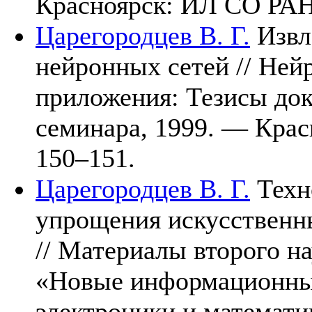
Красноярск: ИЛ СО РА
Царегородцев В. Г.
Извл
нейронных сетей // Ней
приложения: Тезисы док
семинара, 1999. — Кра
1
50–151
.
Царегородцев В. Г.
Техн
упрощения искусственн
// Материалы второго н
«Новые информационные
электроники и математ