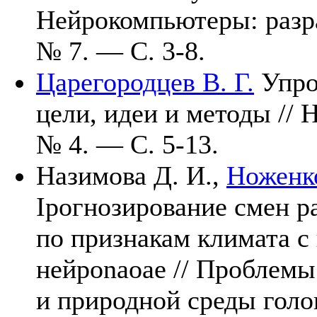
Нейрокомпьютеры: разр
№ 7. — С. 3-8.
Царегородцев В. Г.
Упро
цели, идеи и методы /
№ 4. — С. 5-13.
Назимова Д. И.,
Ноженко
Iрогнозирование смен р
по признакам климата с
нейроnaoae // Проблемы
и природной среды голо