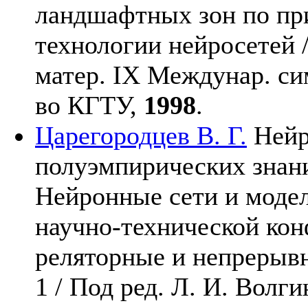
ландшафтных зон по пр
технологии нейросетей /
матер. IX Междунар. си
во КГТУ,
1998
.
Царегородцев В. Г.
Нейр
полуэмпирических знани
Нейронные сети и моде
научно-технической ко
реляторные и непрерывн
1 / Под ред. Л. И. Волг