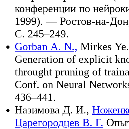
конференции по нейроки
1999). — Ростов-на-До
С. 2
45–249
.
Gorban A. N.,
Mirkes Ye.
Generation of explicit k
throught pruning of traina
Conf. on Neural Network
4
36–441
.
Назимова Д. И.,
Ноженко
Царегородцев В. Г.
Опыт