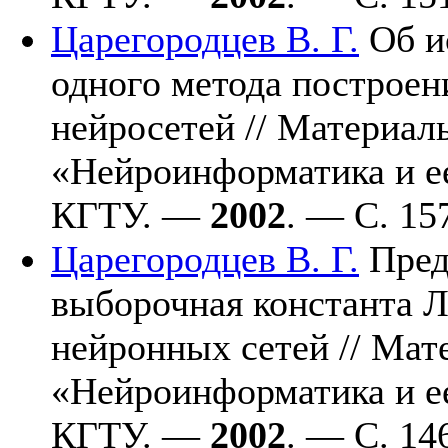
Царегородцев В. Г.
Об и
одного метода построен
нейросетей // Материал
«Нейроинформатика и е
КГТУ. —
2002
. — С. 1
5
Царегородцев В. Г.
Пред
выборочная константа 
нейронных сетей // Мат
«Нейроинформатика и е
КГТУ. —
2002
. — C. 1
4