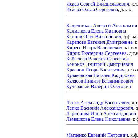
Исаев Сергей Владиславович
, к.т
Исаева Ольга Сергеевна
, д.т.н.
Кадочников Алексей Анатольеви
Калмыкова Елена Ивановна
Капцов Олег Викторович
, д.ф.-м.
Карепова Евгения Дмитриевна
, к
Киреев Игорь Валериевич
, к.ф.-м
Кирик Екатерина Сергеевна
, д.т.
Кобычева Валерия Сергеевна
Кононов Дмитрий Дмитриевич
Краснов Игорь Васильевич
, д.ф.-
Кулаковская Наталья Кадировна
Кулясов Никита Владимирович
Кучерявый Валерий Олегович
Лапко Александр Васильевич
, д.т
Лапко Василий Александрович
, 
Ларионова Инна Александровна
Лемешкова Елена Николаевна
, к.
Магденко Евгений Петрович
, к.ф