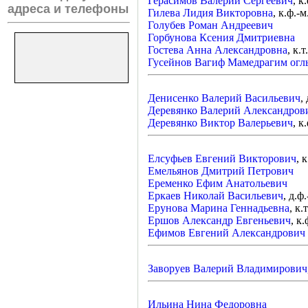
Герасимов Валерий Сергеевич
, к
адреса и телефоны
Гилева Лидия Викторовна
, к.ф.-м
Голубев Роман Андреевич
Горбунова Ксения Дмитриевна
Гостева Анна Александровна
, к.т
Гусейнов Вагиф Мамедрагим огл
Денисенко Валерий Васильевич
,
Деревянко Валерий Александров
Деревянко Виктор Валерьевич
, к
Елсуфьев Евгений Викторович
, к
Емельянов Дмитрий Петрович
Еременко Ефим Анатольевич
Еркаев Николай Васильевич
, д.ф.
Ерунова Марина Геннадьевна
, к.т
Ершов Александр Евгеньевич
, к.
Ефимов Евгений Александрович
Заворуев Валерий Владимирович
Ильина Нина Федоровна