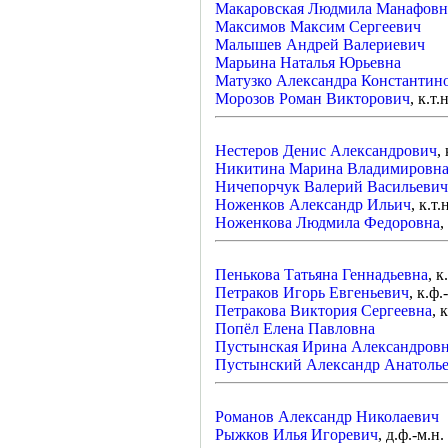
Макаровская Людмила Манафовн
Максимов Максим Сергеевич
Малышев Андрей Валериевич
Марьина Наталья Юрьевна
Матузко Александра Константин
Морозов Роман Викторович
, к.т.н
Нестеров Денис Александрович
,
Никитина Марина Владимировн
Ничепорчук Валерий Васильевич
Ноженков Александр Ильич
, к.т.
Ноженкова Людмила Федоровна
,
Пенькова Татьяна Геннадьевна
, к
Петраков Игорь Евгеньевич
, к.ф.
Петракова Виктория Сергеевна
, 
Попёл Елена Павловна
Пустынская Ирина Александров
Пустынский Александр Анатоль
Романов Александр Николаевич
Рыжков Илья Игоревич
, д.ф.-м.н.