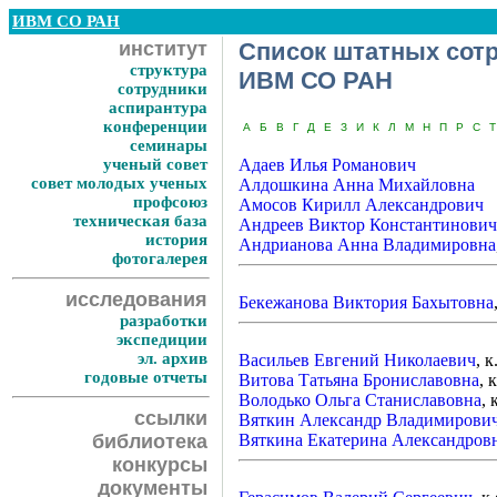
ИВМ СО РАН
институт
Список штатных сот
структура
ИВМ СО РАН
сотрудники
аспирантура
конференции
А
Б
В
Г
Д
Е
З
И
К
Л
М
Н
П
Р
С
Т
семинары
ученый совет
Адаев Илья Романович
совет молодых ученых
Алдошкина Анна Михайловна
профсоюз
Амосов Кирилл Александрович
техническая база
Андреев Виктор Константинович
история
Андрианова Анна Владимировна
фотогалерея
исследования
Бекежанова Виктория Бахытовна
разработки
экспедиции
эл. архив
Васильев Евгений Николаевич
, к
годовые отчеты
Витова Татьяна Брониславовна
, 
Володько Ольга Станиславовна
, 
ссылки
Вяткин Александр Владимирови
библиотека
Вяткина Екатерина Александров
конкурсы
документы