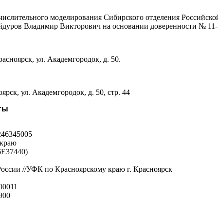
числительного моделирования Сибирского отделения Российско
ов Владимир Викторович на основании доверенности № 11-16
расноярск, ул. Академгородок, д. 50.
оярск, ул. Академгородок, д. 50, стр. 44
ты
46345005
 краю
6Е37440)
ссии //УФК по Красноярскому краю г. Красноярск
00011
900