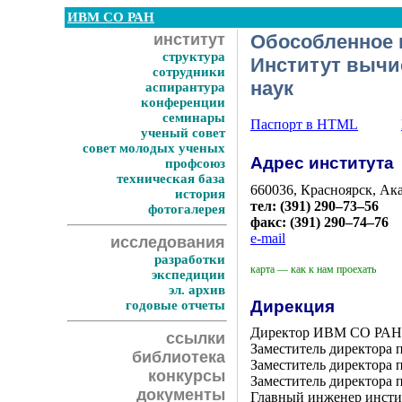
ИВМ СО РАН
институт
Обособленное 
структура
Институт вычи
сотрудники
наук
аспирантура
конференции
семинары
Паспорт в HTML
ученый совет
совет молодых ученых
Адрес института
профсоюз
техническая база
660036, Красноярск, Ак
история
тел:
(391) 290–73–56
фотогалерея
факс:
(391) 290–74–76
e-mail
исследования
разработки
карта — как к нам проехать
экспедиции
эл. архив
Дирекция
годовые отчеты
Директор ИВМ СО РАН
ссылки
Заместитель директора п
библиотека
Заместитель директора п
конкурсы
Заместитель директора п
документы
Главный инженер инст