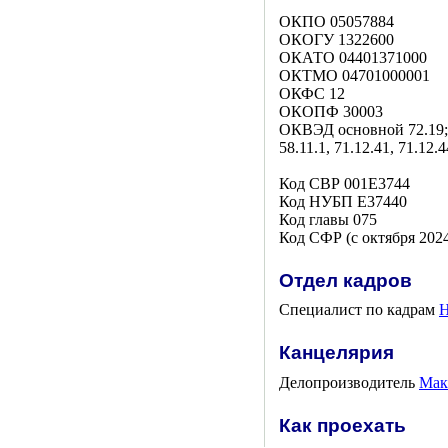
ОКПО 05057884
ОКОГУ 1322600
ОКАТО 04401371000
ОКТМО 04701000001
ОКФС 12
ОКОПФ 30003
ОКВЭД основной 72.19; доп
58.11.1, 71.12.41, 71.12.4
Код СВР 001Е3744
Код НУБП Е37440
Код главы 075
Код СФР (с октября 202
Отдел кадров
Специалист по кадрам
Н
Канцелярия
Делопроизводитель
Мак
Как проехать