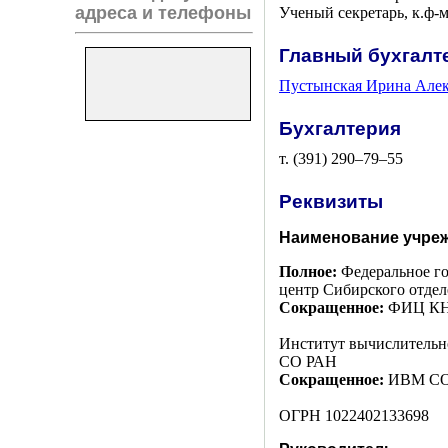
адреса и телефоны
Ученый секpетаpь, к.ф-м
Главный бухгалт
Пустынская Ирина Але
Бухгалтерия
т.
(391) 290–79–55
Реквизиты
Наименование учре
Полное:
Федеральное го
центр Сибирского отдел
Сокращенное:
ФИЦ КН
Институт вычислительн
СО РАН
Сокращенное:
ИВМ СО
ОГРН 1022402133698