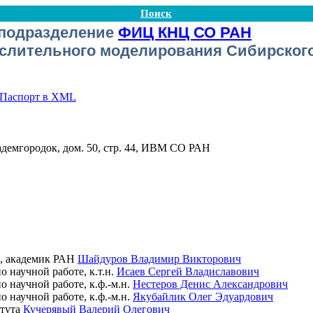
Поиск
подразделение
ФИЦ КНЦ СО РАН
слительного моделирования Сибирского
Паспорт в XML
адемгородок, дом. 50, стр. 44, ИВМ СО РАН
, академик РАН
Шайдуров Владимир Викторович
о научной работе, к.т.н.
Исаев Сергей Владиславович
о научной работе, к.ф.-м.н.
Нестеров Денис Александрович
о научной работе, к.ф.-м.н.
Якубайлик Олег Эдуардович
итута
Кучерявый Валерий Олегович