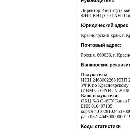
Руководитель
Директор Института вы
ФИЦ КНЦ СО РАН Шайдур
Юридический адрес
Красноярский край, г. К
Почтовый адрес:
Россия, 660036, г. Красн
Банковские реквизи
Получатель:
ИНН 2463002263 КПП 2
УФК по Красноярскому
(ИВМ СО РАН л/с 2019
Банк получателя:
ОКЦ №3 СибГУ Банка Ро
БИК 010407105
кор/сч 401028102453700
р/сч 03214643000000011
Коды статистики