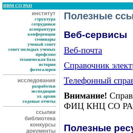
ИВМ СО РАН
институт
Полезные сс
структура
сотрудники
аспирантура
Веб-сервисы
конференции
семинары
ученый совет
Веб-почта
совет молодых ученых
профсоюз
техническая база
Справочник элект
история
фотогалерея
Телефонный спр
исследования
разработки
экспедиции
Внимание!
Справо
эл. архив
годовые отчеты
ФИЦ КНЦ СО РА
ссылки
библиотека
конкурсы
Полезные рес
документы