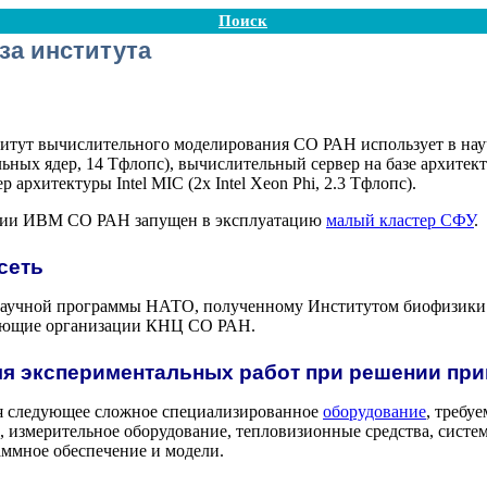
Поиск
за института
титут вычислительного моделирования СО РАН использует в на
ьных ядер, 14 Тфлопс), вычислительный сервер на базе архитек
 архитектуры Intel MIC (2х Intel Xeon Phi, 2.3 Тфлопс).
ории ИВМ СО РАН запущен в эксплуатацию
малый кластер СФУ
.
сеть
научной программы НАТО, полученному Институтом биофизики
яющие организации КНЦ СО РАН.
я экспериментальных работ при решении при
 следующее сложное специализированное
оборудование
, требу
 измерительное оборудование, тепловизионные средства, систем
ммное обеспечение и модели.