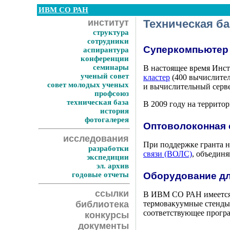
ИВМ СО РАН
институт
Техническая ба
структура
сотрудники
Суперкомпьютер
аспирантура
конференции
семинары
В настоящее время Инс
ученый совет
кластер
(400 вычислител
совет молодых ученых
и вычислительный сервер
профсоюз
техническая база
В 2009 году на террит
история
фотогалерея
Оптоволоконная 
исследования
При поддержке гранта 
разработки
связи (ВОЛС)
, объедин
экспедиции
эл. архив
годовые отчеты
Оборудование дл
ссылки
В ИВМ СО РАН имеется
библиотека
термовакуумные стенды,
соответствующее програ
конкурсы
документы