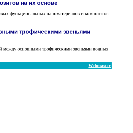
зитов на их основе
овых функциональных наноматериалов и композитов
овными трофическими звеньями
ей между основными трофическими звеньями водных
Webmaster