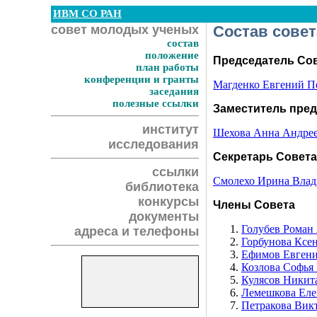
ИВМ СО РАН
совет молодых ученых
Состав сове
состав
положение
Председатель Со
план работы
конференции и гранты
Магденко Евгений П
заседания
полезные ссылки
Заместитель пред
институт
Шехова Анна Андре
исследования
Секретарь Совета
ссылки
Смолехо Ирина Вла
библиотека
конкурсы
Члены Совета
документы
Голубев Роман
адреса и телефоны
Горбунова Ксе
Ефимов Евгени
Козлова Софья
Кулясов Никит
Лемешкова Еле
Петракова Вик