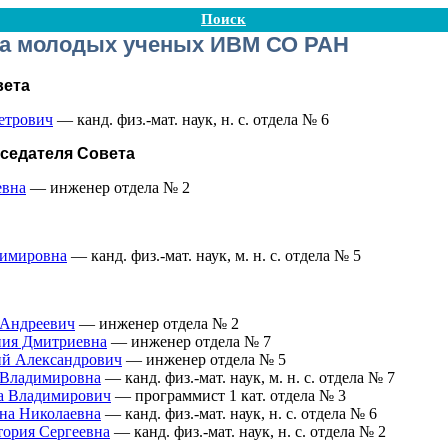
Поиск
та молодых ученых ИВМ СО РАН
вета
етрович
— канд. физ.-мат. наук, н. с. отдела № 6
седателя Совета
евна
— инженер отдела № 2
димировна
— канд. физ.-мат. наук, м. н. с. отдела № 5
 Андреевич
— инженер отдела № 2
ния Дмитриевна
— инженер отдела № 7
й Александрович
— инженер отдела № 5
 Владимировна
— канд. физ.-мат. наук, м. н. с. отдела № 7
а Владимирович
— программист 1 кат. отдела № 3
на Николаевна
— канд. физ.-мат. наук, н. с. отдела № 6
тория Сергеевна
— канд. физ.-мат. наук, н. с. отдела № 2