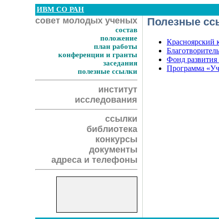
ИВМ СО РАН
совет молодых ученых
Полезные сс
состав
положение
Красноярский к
план работы
Благотворител
конференции и гранты
Фонд развития
заседания
Программа «Уч
полезные ссылки
институт
исследования
ссылки
библиотека
конкурсы
документы
адреса и телефоны