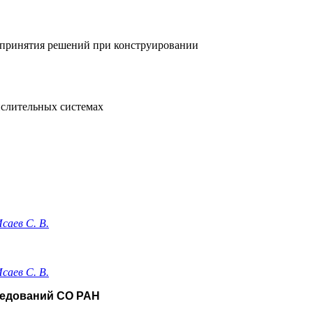
 принятия решений при конструировании
.
ислительных системах
саев С. В.
саев С. В.
ледований СО РАН