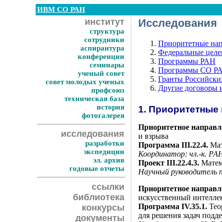
ИВМ СО РАН
институт
Исследования
структура
сотрудники
Приоритетные нап
аспирантура
Федеральные цел
конференции
Программы РАН
семинары
Программы СО Р
ученый совет
Гранты Российски
совет молодых ученых
Другие договоры 
профсоюз
техническая база
история
1. Приоритетные
фотогалерея
Приоритетное направле
исследования
и взрыва
разработки
Программа III.22.4.
Мат
экспедиции
Координатор: чл.-к. Р
эл. архив
Проект III.22.4.3.
Матем
годовые отчеты
Научный руководитель п
ссылки
Приоритетное направле
библиотека
искусственный интеллек
Программа IV.35.1.
Тео
конкурсы
для решения задач под
документы