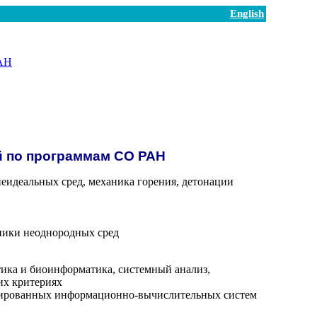
English
РАН
й по программам СО РАН
еидеальных сред, механика горения, детонации
ники неоднородных сред
ика и биоинформатика, системный анализ,
их критериях
грированных информационно-вычислительных систем