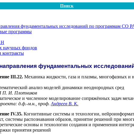
Поиск
равления фундаментальных исследований по программам СО 
евые программы
АН
х научных фондов
и контракты
 направления фундаментальных исследовани
ние III.22.
Механика жидкости, газа и плазмы, многофазных и н
ематический анализ моделей динамики неоднородных сред
АН
П. И. Плотников
атическое и численное моделирование сопряжённых задач меха
роекта: д.ф.-м.н., проф.
Андреев В. К.
ние IV.35.
Когнитивные системы и технологии, нейроинформат
т, системы распознавания образов, принятие решений при мног
ретические основы и технологии создания и применения инте
держки принятия решений