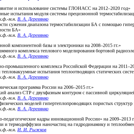
звитие и использование системы ГЛОНАСС на 20
12–202
0 год»
рные испытания модуля системы прецизионной термостабилиза
.ф.-м.н.
В. А. Деревянко
сти сужения диапазона термостабилизации БА с помощью гипе
ности БА»
.ф.-м.н.
В. А. Деревянко
нной компонентной базы и электроники на 20
08–201
5 гг.»
аммного комплекса теплового моделирования бортовой радиоэл
.ф.-м.н.
В. А. Деревянко
но-промышленного комплекса Российской Федерации на 20
11–2
тепловакуумные испытания теплоотводящих статических систе
.ф.-м.н.
В. А. Деревянко
ическая программа России на 20
06–201
5 гг.»
й анализ СТР с двухфазным контуром с пассивной циркуляцие
.ф.-м.н.
В. А. Деревянко
физических моделей гипертеплопроводящих пористых структур
.ф.-м.н.
В. А. Деревянко
о-педагогические кадры инновационной России» на 20
09–201
3 
 и термодиффузии наночастиц на гидродинамику и теплообмен
.ф.-м.н.
И. И. Рыжков