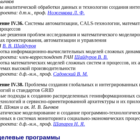
 Бычков
 аналитической обработки данных и технологии создания ин
роекта: д.т.н., проф.
Ноженкова Л. Ф.
ние IV.36.
Системы автоматизации, CALS-технологии, математ
процессов
ые решения проблем исследования и математического моделиро
чах проектирования, автоматизации и управления
АН
В. В. Шайдуров
отка информационно-вычислительных моделей сложных динамич
проекта: член-корреспондент РАН
Шайдуров В. В.
отка математических моделей сложных систем и процессов, их 
темах высокой производительности
роекта: д.ф.-м.н., проф.
Садовский В. М.
ние IV.38.
Проблемы создания глобальных и интегрированных
ологий и стандартов GRID
ые подходы к созданию распределенных геоинформационных си
технологий и сервисно-ориентированной архитектуры и их прил
И. Шокин
и ак.
И. В. Бычков
тическое моделирование и создание программно-технологическо
нных в системах мониторинга социально-экономических процес
роекта: д.ф.-м.н., проф.
Шапарев Н. Я.
 целевые программы