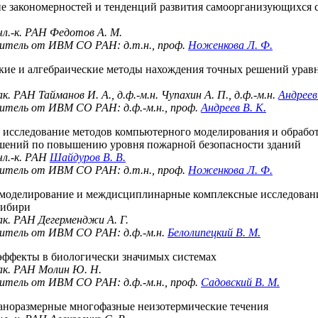
 закономерностей и тенденций развития самоорганизующихся с
чл.-к. РАН
Федотов А. М.
тель от ИВМ СО РАН: д.т.н., проф.
Ноженкова Л. Ф.
кие и алгебраические методы нахождения точных решений урав
ак. РАН
Тайманов И. А.
, д.ф.-м.н.
Чупахин А. П.
, д.ф.-м.н.
Андреев
тель от ИВМ СО РАН: д.ф.-м.н., проф.
Андреев В. К.
и исследование методов компьютерного моделирования и обраб
шений по повышению уровня пожарной безопасности зданий
чл.-к. РАН
Шайдуров В. В.
тель от ИВМ СО РАН: д.т.н., проф.
Ноженкова Л. Ф.
моделирование и междисциплинарные комплексные исследовани
Сибири
ак. РАН
Дегерменджи А. Г.
итель от ИВМ СО РАН: д.ф.-м.н.
Белолипецкий В. М.
ффекты в биологически значимых системах
ак. РАН
Молин Ю. Н.
тель от ИВМ СО РАН: д.ф.-м.н., проф.
Садовский В. М.
аноразмерные многофазные неизотермические течения