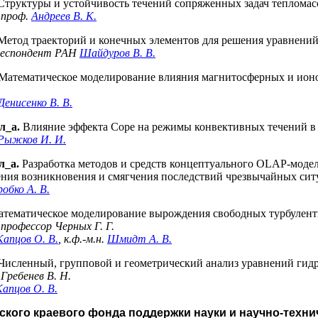
труктуры и устойчивость течений сопряженных задач теплома
, проф.
Андреев В. К.
етод траекторий и конечных элементов для решения уравнений 
рреспондент РАН
Шайдуров В. В.
Математическое моделирование влияния магнитосферных и ионо
Денисенко В. В.
л_а.
Влияние эффекта Соре на режимы конвективных течений в
Рыжков И. И.
л_а.
Разработка методов и средств концептуального OLAP-моде
ния возникновения и смягчения последствий чрезвычайных сит
обко А. В.
тематическое моделирование вырождения свободных турбулент
, профессор
Черных Г. Г.
Капцов О. В.
, к.ф.-м.н.
Шмидт А. В.
Численный, групповой и геометрический анализ уравнений гид
,
Гребенев В. Н.
Капцов О. В.
рского краевого фонда поддержки науки и научно-тех