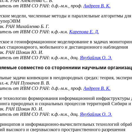
чл.-к. РАН
Алексеенко С. В.
тель от ИВМ СО РАН: д.ф.-м.н., проф.
Андреев В. К.
ские модели, численные методы и параллельные алгоритмы для
 суперЭВМ
ак. РАН
Михайленко Б. Г.
итель от ИВМ СО РАН: к.ф.-м.н.
Карепова Е. Д.
ское и геоинформационное моделирование в задачах монитори
ных стационарного, мобильного и дистанционного наблюдения
ак. РАН
Шокин Ю. И.
тель от ИВМ СО РАН: к.ф.-м.н., доц.
Якубайлик О. Э.
лняемые совместно со сторонними научными организа
ьные задачи конвекции в неоднородных средах: теория, экспер
чл.-к. РАН
Пухначев В. В.
тель от ИВМ СО РАН: д.ф.-м.н., проф.
Андреев В. К.
 технологии формирования информационной инфраструктуры 
ринга природных и социальных процессов территорий Сибири и
ак. РАН
Шокин Ю. И.
тель от ИВМ СО РАН: к.ф.-м.н., доц.
Якубайлик О. Э.
принципов и информационно-вычислительных технологий обраб
ий высокого и сверхвысокого пространственного разрешения