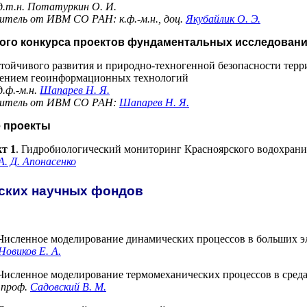
д.т.н.
Потатуркин О. И.
тель от ИВМ СО РАН: к.ф.-м.н., доц.
Якубайлик О. Э.
тного конкурса проектов фундаментальных исследовани
ойчивого развития и природно-техногенной безопасности терри
енением геоинформационных технологий
.ф.-м.н.
Шапарев Н. Я.
нитель от ИВМ СО РАН:
Шапарев Н. Я.
е проекты
т 1
. Гидробиологический мониторинг Красноярского водохран
А. Д. Апонасенко
йских научных фондов
исленное моделирование динамических процессов в больших эл
Новиков Е. А.
исленное моделирование термомеханических процессов в среда
, проф.
Садовский В. М.