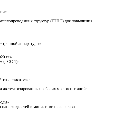
ции»
ртеплопроводящих структур (ГТПС) для повышения
ектронной аппаратуры»
02
0 гг.»
м (ТСС-1)»
й теплоносителя»
 и автоматизированных рабочих мест испытаний»
годы»
 наножидкостей в мини- и микроканалах»