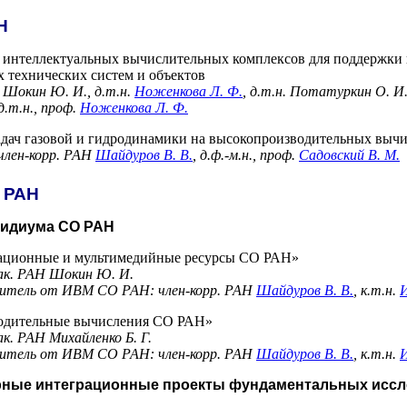
Н
 интеллектуальных вычислительных комплексов для поддержки
 технических систем и объектов
Н
Шокин Ю. И.
, д.т.н.
Ноженкова Л. Ф.
, д.т.н.
Потатуркин О. И
.т.н., проф.
Ноженкова Л. Ф.
дач газовой и гидродинамики на высокопроизводительных выч
член-корр. РАН
Шайдуров В. В.
, д.ф.-м.н., проф.
Садовский В. М.
 РАН
зидиума СО РАН
ационные и мультимедийные ресурсы СО РАН»
ак. РАН
Шокин Ю. И.
итель от ИВМ СО РАН: член-корр. РАН
Шайдуров В. В.
, к.т.н.
И
одительные вычисления СО РАН»
ак. РАН
Михайленко Б. Г.
итель от ИВМ СО РАН: член-корр. РАН
Шайдуров В. В.
, к.т.н.
И
рные интеграционные проекты фундаментальных исс