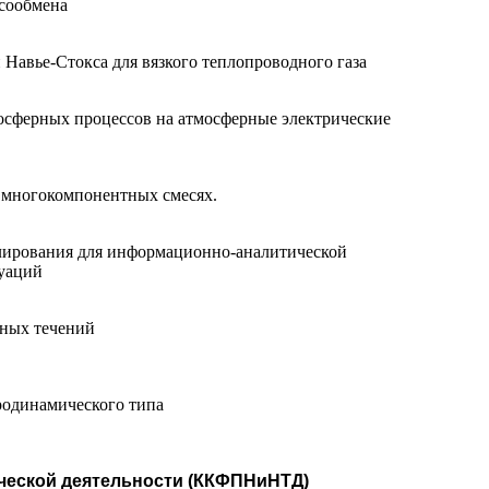
ссообмена
Навье-Стокса для вязкого теплопроводного газа
сферных процессов на атмосферные электрические
 многокомпонентных смесях.
лирования для информационно-аналитической
уаций
ных течений
родинамического типа
нической деятельности (ККФПНиНТД)