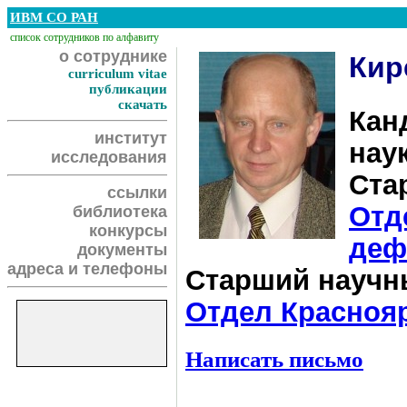
ИВМ СО РАН
список сотрудников по алфавиту
о сотруднике
Кир
curriculum vitae
публикации
скачать
Кан
институт
нау
исследования
Ста
ссылки
Отд
библиотека
конкурсы
деф
документы
адреса и телефоны
Старший научн
Отдел Краснояр
Написать письмо