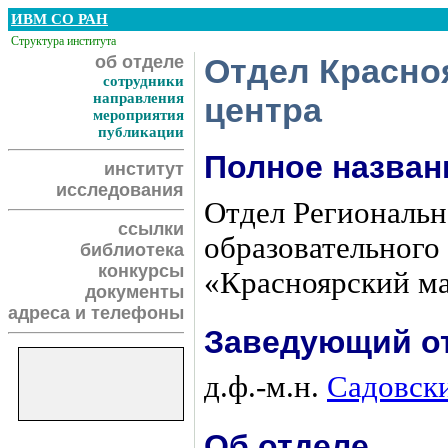
ИВМ СО РАН
Структура института
об отделе
Отдел Красно
сотрудники
направления
центра
мероприятия
публикации
Полное назван
институт
исследования
Отдел Региональн
ссылки
образовательного
библиотека
конкурсы
«Красноярский м
документы
адреса и телефоны
Заведующий о
д.ф.-м.н.
Садовск
Об отделе