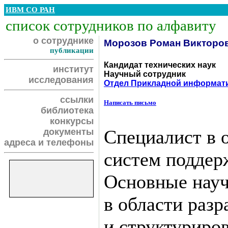
ИВМ СО РАН
список сотрудников по алфавиту
о сотруднике
Морозов Роман Викторо
публикации
Кандидат технических наук
институт
Научный сотрудник
исследования
Отдел Прикладной информат
ссылки
Написать письмо
библиотека
конкурсы
Специалист в 
документы
адреса и телефоны
систем поддер
Основные науч
в области разр
и структуриров