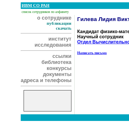
ИВМ СО РАН
список сотрудников по алфавиту
о сотруднике
Гилева Лидия Вик
публикации
скачать
Кандидат физико-мат
Научный сотрудник
институт
Отдел Вычислительно
исследования
Написать письмо
ссылки
библиотека
конкурсы
документы
адреса и телефоны