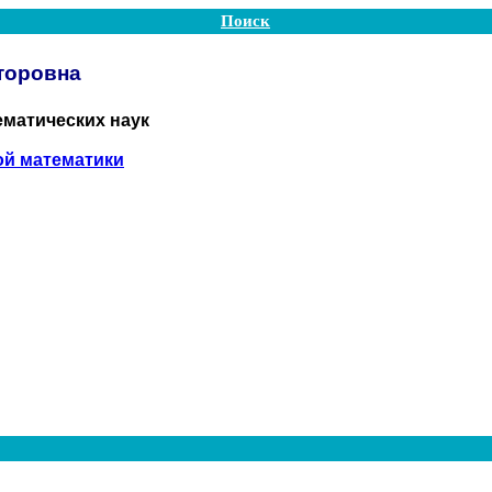
Поиск
торовна
ематических наук
й математики