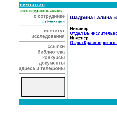
ИВМ СО РАН
список сотрудников по алфавиту
о сотруднике
Шадрина Галина 
публикации
Инженер
институт
Отдел Вычислительн
исследования
Инженер
Отдел Красноярского 
ссылки
библиотека
конкурсы
документы
адреса и телефоны