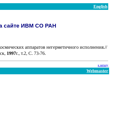
English
на сайте ИВМ СО РАН
осмических аппаратов негерметичного исполнения.//
ск,
1997
г., т.2, С. 73-76.
к началу
Webmaster