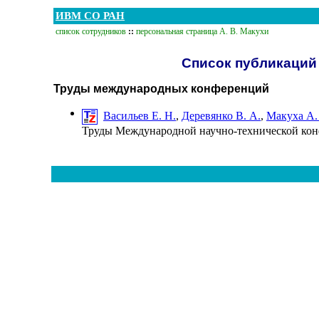
ИВМ СО РАН
список сотрудников
::
персональная страница А. В. Макухи
Список публикаций 
Труды международных конференций
Васильев Е. Н.
,
Деревянко В. А.
,
Макуха А.
Труды Международной научно-технической кон