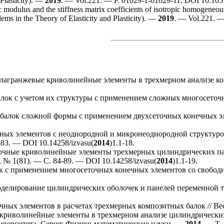
 Plasticity). —
2019
. — Vol.221. — P. 01029-1-01029-11. DOI 10.10
c modulus and the stiffness matrix coefficients of isotropic homogene
ms in the Theory of Elasticity and Plasticity). —
2019
. — Vol.221. —
агранжевые криволинейные элементы в трехмерном анализе ком
алок с учетом их структуры с применением сложных многосеточ
балок сложной формы с применением двухсеточных конечных э
ых элементов с неоднородной и микронеоднородной структурой 
-83. — DOI 10.14258/izvasu(
2014
)1.1-18.
очные криволинейные элементы трехмерных цилиндрических пан
 № 1(81). — С. 84-89. — DOI 10.14258/izvasu(
2014
)1.1-19.
ек с применением многосеточных конечных элементов со свобо
делирование цилиндрических оболочек и панелей переменной 
ных элементов в расчетах трехмерных композитных балок // В
риволинейные элементы в трехмерном анализе цилиндрических
ниверситета. Серия: Физико-математические науки. —
2014
. — Т.