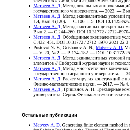
элементов // Сибирский аэрокосмический журн
Матвеев А. Д.
Метод локальных аппроксимаций 
государственного университета. — 2022. — Вып
Матвеев А. Д.
Метод эквивалентных условий про
Т.4, Вып.4 (120). — C.1
06–115
. DOI 10.14258/izv
Матвеев А. Д.
Метод фиктивных дискретных мод
Вып.2. — C.2
44–260
. DOI 10.31772 / 27
12–897
0
Матвеев А. Д.
Обобщенные эквивалентные услов
C.4
32–451
. DOI 10.31772 / 27
12–897
0-2021-22-3-
Pustovoi N. V.
,
Grishanov A. N.
,
Matveev A. D.
Mul
— V. 20, № 2. — P. 1
74–182
. — DOI: 10.31772/25
Матвеев А. Д.
Метод эквивалентных условий пр
элементов // Сибирский журнал науки и техно
Матвеев А. Д.
Метод многосеточных конечных э
государственного аграрного университета. —
2
Матвеев А. Д.
Расчет упругих конструкций с пр
Физико-математические науки. —
2017
. — № 4.
Матвеев А. Д.
,
Гришанов А. Н.
Трехмерные комп
университета. Серия: Физико-математические 
Остальные публикации
Matveev A. D.
Generating finite element method in