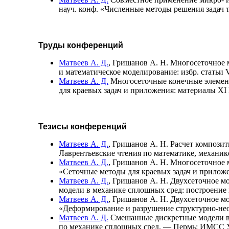
науч. конф. «Численные методы решения задач
Труды конференций
Матвеев А. Д.
,
Гришанов А. Н.
Многосеточное м
и математическое моделирование: избр. статьи 
Матвеев А. Д.
Многосеточные конечные элемент
для краевых задач и приложения: материалы XI
Тезисы конференций
Матвеев А. Д.
,
Гришанов А. Н.
Расчет композит
Лаврентьевские чтения по математике, механик
Матвеев А. Д.
,
Гришанов А. Н.
Многосеточное м
«Сеточные методы для краевых задач и прилож
Матвеев А. Д.
,
Гришанов А. Н.
Двухсеточное мо
модели в механике сплошных сред: построени
Матвеев А. Д.
,
Гришанов А. Н.
Двухсеточное мо
«Деформирование и разрушение структурно-не
Матвеев А. Д.
Смешанные дискретные модели в а
по механике сплошных сред. — Пермь: ИМСС