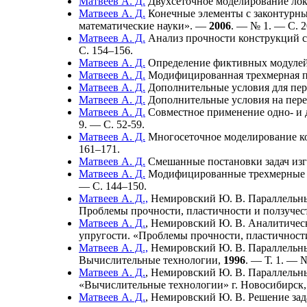
Матвеев А. Д.
Двухсеточное моделирование лок
Матвеев А. Д.
Конечные элементы с законтурным
математические науки». —
2006
. — № 1. — C. 2
Матвеев А. Д.
Анализ прочности конструкций с
C. 1
54–156
.
Матвеев А. Д.
Определение фиктивных модулей 
Матвеев А. Д.
Модифицированная трехмерная по
Матвеев А. Д.
Дополнительные условия для пер
Матвеев А. Д.
Дополнительные условия на пере
Матвеев А. Д.
Совместное применение одно- и 
9. — C. 52-59.
Матвеев А. Д.
Многосеточное моделирование к
1
61–171
.
Матвеев А. Д.
Смешанные постановки задач изг
Матвеев А. Д.
Модифицированные трехмерные п
— С. 1
44–150
.
Матвеев А. Д.,
Немировский Ю. В.
Параллельны
Проблемы прочности, пластичности и ползуче
Матвеев А. Д.
,
Немировский Ю. В.
Аналитическ
упругости. «Проблемы прочности, пластичност
Матвеев А. Д.,
Немировский Ю. В.
Параллельны
Вычислительные технологии,
1996
. — Т. 1. — 
Матвеев А. Д.
,
Немировский Ю. В.
Параллельны
«Вычислительные технологии» г. Новосибирск
Матвеев А. Д.
,
Немировский Ю. В.
Решение зад