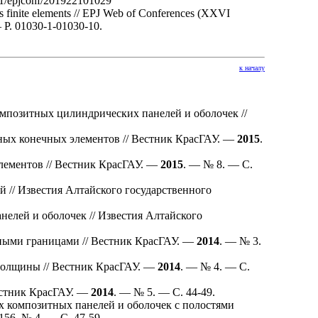
51/epjconf/201922101029
ous finite elements // EPJ Web of Conferences (XXVI
 P. 01030-1-01030-10.
к началу
позитных цилиндрических панелей и оболочек //
ных конечных элементов // Вестник КрасГАУ. —
2015
.
лементов // Вестник КрасГАУ. —
2015
. — № 8. — С.
// Известия Алтайского государственного
елей и оболочек // Известия Алтайского
дными границами // Вестник КрасГАУ. —
2014
. — № 3.
толщины // Вестник КрасГАУ. —
2014
. — № 4. — С.
естник КрасГАУ. —
2014
. — № 5. — С. 44-49.
 композитных панелей и оболочек с полостями
 156, № 4. — С. 47-59.