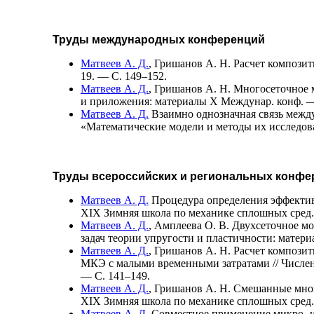
Труды международных конференций
Матвеев А. Д.
,
Гришанов А. Н.
Расчет композит
19. — С. 1
49–152
.
Матвеев А. Д.
,
Гришанов А. Н.
Многосеточное м
и приложения: материалы X Междунар. конф. —
Матвеев А. Д.
Взаимно однозначная связь межд
«Математические модели и методы их исслед
Труды всероссийских и региональных конфе
Матвеев А. Д.
Процедура определения эффектив
XIX Зимняя школа по механике сплошных сред
Матвеев А. Д.
,
Амплеева О. В.
Двухсеточное мо
задач теории упругости и пластичности: мате
Матвеев А. Д.
,
Гришанов А. Н.
Расчет композит
МКЭ с малыми временными затратами // Числе
— С. 1
41–149
.
Матвеев А. Д.
,
Гришанов А. Н.
Смешанные много
XIX Зимняя школа по механике сплошных сред
Матвеев А. Д.
Совместное применение микро- и