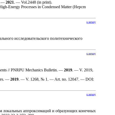
s. —
2021
. — Vol.2448 (in print).
on High-Energy Processes in Condensed Matter (Hepcm
к началу
ального исследовательского политехнического
к началу
elements // PNRPU Mechanics Bulletin. —
2019
. — V. 2019,
ries. —
2019
. — V. 1268, № 1. — Art. no. 12047. — DOI:
к началу
ем локальных аппроксимаций и образующих конечных