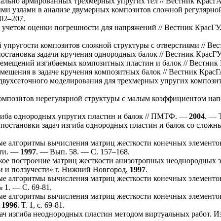
ально армированных трехмерных упругих тел // Вестник КрасГ
и узлами в анализе двумерных композитов сложной регулярной 
02–207
.
 учетом оценки погрешности для напряжений // Вестник КрасГУ
упругости композитов сложной структуры с отверстиями // Ве
становка задачи кручения однородных балок // Вестник КрасГ
емещений изгибаемых композитных пластин и балок // Вестник
мещения в задаче кручения композитных балок // Вестник Крас
двухсеточного моделирования для трехмерных упругих компози
омпозитов нерегулярной структуры с малым коэффициентом на
иба однородных упругих пластин и балок // ПМТФ. —
2004
. — 
остановки задач изгиба однородных пластин и балок со слож
е алгоритмы вычисления матриц жесткости конечных элементов 
сти. —
1997
. — Вып. 58. — С. 1
57–168
.
ое построение матриц жесткости анизотропных неоднородных э
и и ползучести» г. Нижний Новгород,
1997
.
е алгоритмы вычисления матриц жесткости конечных элементов 
№ 1. — C. 69-81.
е алгоритмы вычисления матриц жесткости конечных элементов
,
1996
. Т. 1, с. 69-81.
ач изгиба неоднородных пластин методом виртуальных работ. 