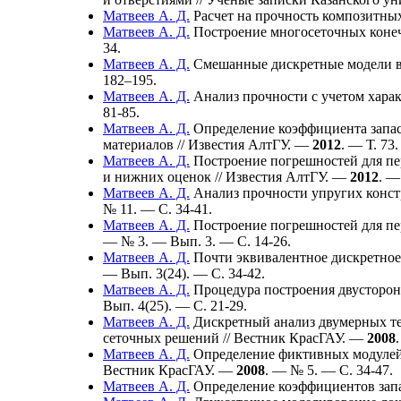
Матвеев А. Д.
Расчет на прочность композитны
Матвеев А. Д.
Построение многосеточных коне
34.
Матвеев А. Д.
Смешанные дискретные модели в
1
82–195
.
Матвеев А. Д.
Анализ прочности с учетом харак
81-85.
Матвеев А. Д.
Определение коэффициента запаса
материалов // Известия АлтГУ. —
2012
. — Т. 73
Матвеев А. Д.
Построение погрешностей для пе
и нижних оценок // Известия АлтГУ. —
2012
. —
Матвеев А. Д.
Анализ прочности упругих конст
№ 11. — С. 34-41.
Матвеев А. Д.
Построение погрешностей для пе
— № 3. — Вып. 3. — С. 14-26.
Матвеев А. Д.
Почти эквивалентное дискретное
— Вып. 3(24). — C. 34-42.
Матвеев А. Д.
Процедура построения двусторон
Вып. 4(25). — C. 21-29.
Матвеев А. Д.
Дискретный анализ двумерных те
сеточных решений // Вестник КрасГАУ. —
2008
Матвеев А. Д.
Определение фиктивных модулей 
Вестник КрасГАУ. —
2008
. — № 5. — C. 34-47.
Матвеев А. Д.
Определение коэффициентов запа