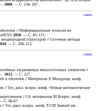
. —
2009
. — С. 1
58–167
.
к началу
оболочек // Информационные технологии
 СибГАУ,
2016
. — С.
85–115
.
 неоднородной структурой // Сеточные методы
2016
. — С. 2
06–212
.
к началу
инейных лагранжевых многосеточных элементов //
. —
2015
. — С. 227.
й и оболочек // Материалы X Междунар. конф.
// Тез. докл. всерос. конф. «Новые математические
еплением // Сб. материалов III Всерос. конф.
 — С. 66-67.
 Тез. докл. всерос. конф. XVIII Зимней шк.