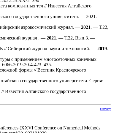
-2022-23-3-3
72–390
та композитных тел // Известия Алтайского
ского государственного университета. — 2021. —
 Сибирский аэрокосмический журнал. —
2021
. — Т.22,
осмический журнал . —
2021
. — Т.22, Вып.3. —
al shells // Сибирский журнал науки и технологий. —
2019
.
ктуры с применением многосеточных конечных
–606
6-2019-20-4-4
23–435
.
сложной формы // Вестник Красноярского
лтайского государственного университета. Серия:
/ Известия Алтайского государственного
к началу
f Conferences (XXVI Conference on Numerical Methods