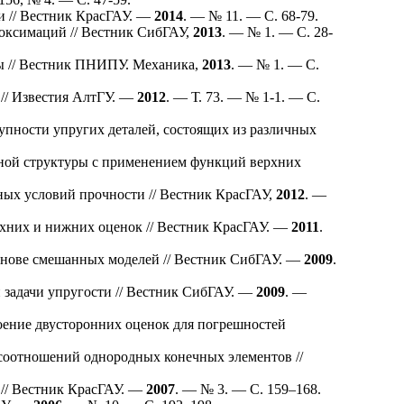
и // Вестник КрасГАУ. —
2014
. — № 11. — С. 68-79.
оксимаций // Вестник СибГАУ,
2013
. — № 1. — С. 28-
ы // Вестник ПНИПУ. Механика,
2013
. — № 1. — С.
// Известия АлтГУ. —
2012
. — Т. 73. — № 1-1. — С.
упности упругих деталей, состоящих из различных
ной структуры с применением функций верхних
ых условий прочности // Вестник КрасГАУ,
2012
. —
хних и нижних оценок // Вестник КрасГАУ. —
2011
.
снове смешанных моделей // Вестник СибГАУ. —
2009
.
задачи упругости // Вестник СибГАУ. —
2009
. —
оение двусторонних оценок для погрешностей
соотношений однородных конечных элементов //
 // Вестник КрасГАУ. —
2007
. — № 3. — C. 1
59–168
.