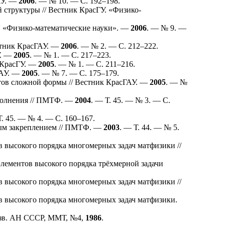
АУ. —
2006
. — № 10. — C. 1
92–198
.
структуры // Вестник КрасГУ. «Физико-
. «Физико-математические науки». —
2006
. — № 9. —
стник КрасГАУ. —
2006
. — № 2. — C. 2
12–222
.
У. —
2005
. — № 1. — C. 2
17–223
.
 КрасГУ. —
2005
. — № 1. — C. 2
11–216
.
ГАУ. —
2005
. — № 7. — C. 1
75–179
.
тов сложной формы // Вестник КрасГАУ. —
2005
. — №
полнения // ПМТФ. —
2004
. — Т. 45. — № 3. — C.
Т. 45. — № 4. — C. 1
60–167
.
ным закреплением // ПМТФ. —
2003
. — Т. 44. — № 5.
высокого порядка многомерных задач матфизики //
лементов высокого порядка трёхмерной задачи
высокого порядка многомерных задач матфизики //
 высокого порядка многомерных задач матфизики.
Изв. АН СССР, ММТ, №4,
1986
.