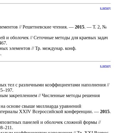
к началу
ементов // Решетневские чтения. —
2015
. — Т. 2, №
 и оболочек // Сеточные методы для краевых задач
467
.
х элементов // Тр. междунар. конф.
.
к началу
ых тел с различными коэффициентами наполнения //
85–197
.
ным закреплением // Численные методы решения
 на основе свыше миллиарда уравнений
 материалы XXIV Всероссийской конференции. —
2015
.
позитных панелей и оболочек сложной формы //
98–211
.
малым коэффициентом наполнения // Тр. XXI Всерос.