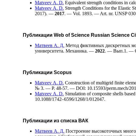
Matveev A. D.
Equivalent strength conditions in cal
Matveev A. D.
Strength Conditions for the Elastic 
2017). —
2017
. — Vol. 1893. — Art. nr. UNSP 03
Публикации Web of Science Russian Science Cit
Матвеев А. Д.
Метод фиктивных дискретных мод
университета. Механика. —
2022
. — Вып.1. — C
Публикации Scopus
Matveev A. D.
Construction of multigrid finite elem
№ 3. — P. 48-57. — DOI: 10.15593/perm.mech/201
Matveev A. D.
Simulation of composite shells based 
10.1088/17
42–659
6/1268/1/012047.
Публикации из списка ВАК
Матвеев А. Д.
Построение высокоточных много