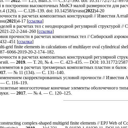
ал. —
2022
. — Т.23, Вып.3. — C.3
72–390
. doi: 10.31772/27
12–897
0
в построении высокоточных МнКЭ малой размерности для расче
.4 (126). — C.1
28–139
. doi: 10.14258/izvasu(
2022
)4-20
чности в расчетах композитных конструкций // Известия Алтай
asu(
2021
)4-17 [
ссылка
]
елей в расчетах тел с неоднородной регулярной структурой //
-2021-22-2-2
44–260
[
ссылка
]
ия прочности в расчетах композитных тел // Сибирский аэрок
4
32–451
[
ссылка
]
ti-grid finite elements in calculations of multilayer oval cylindric
87–606
6-2019-20-2-1
74–182
.
очности в расчетах композитных конструкций регулярной стру
логий. —
2019
. — Т. 20, № 4. — С. 4
23–435
. — DOI: 10.31772/25
87
лементов в расчетах трехмерных композитных пластин и балок 
017
. — № 11 (134). — С. 1
31–140
.
именением скорректированных условий прочности // Известия А
 — С. 1
16–119
.
озитные многосеточные конечные элементы оболочечного типа /
науки. —
2017
. — № 4. — С. 1
20–125
.
 constructing complex-shaped multigrid finite elements // EPJ Web o