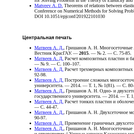
for Solving Problems in the Theory of Elasticity and
Matveev A. D.
Theorems of relations between elasti
Conference on Numerical Methods for Solving Proble
DOI 10.1051/epjconf/201922101030
Центральная печать
Матвеев А. Д.
,
Гришанов А. Н.
Многосеточные л
Вестник КрасГАУ. —
2015
. — № 2. — С. 75-85.
Матвеев А. Д.
Расчет композитных пластин и б
— № 9. — С. 1
00–107
.
Матвеев А. Д.
Расчет трехмерных композитных 
92-98.
Матвеев А. Д.
Построение сложных многосеточн
университета. — 2014. — Т. 1, № 1(81). — С. 80
Матвеев А. Д.
,
Гришанов А. Н.
Одно- и двухсет
государственного университета. — 2014. — Т. 1,
Матвеев А. Д.
Расчет тонких пластин и оболоч
— С. 44-47.
Матвеев А. Д.
,
Гришанов А. Н.
Двухсеточное мо
90-97.
Матвеев А. Д.
Применение граничных двухсеточ
Матвеев А. Д.
,
Гришанов А. Н.
Многосеточные к
и отверстиями // Ученые записки Казанского у