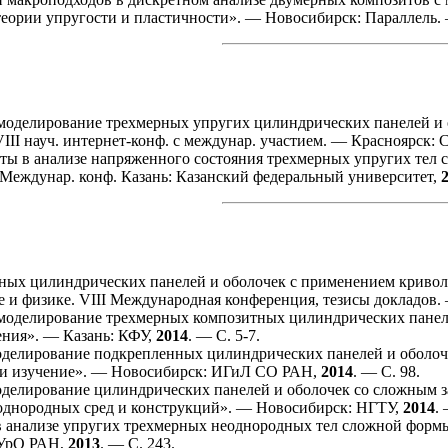
 теории упругости и пластичности». — Новосибирск: Параллель
оделирование трехмерных упругих цилиндрических панелей и 
VIII науч. интернет-конф. с междунар. участием. — Красноярск:
ы в анализе напряженного состояния трехмерных упругих тел с
 Междунар. конф. Казань: Казанский федеральный университет,
ных цилиндрических панелей и оболочек с применением кривол
е и физике. VIII Международная конференция, тезисы докладов
оделирование трехмерных композитных цилиндрических панеле
ения». — Казань: КФУ,
2014
. — С. 5-7.
делирование подкрепленных цилиндрических панелей и оболочек 
е и изучение». — Новосибирск: ИГиЛ СО РАН,
2014
. — С. 98.
делирование цилиндрических панелей и оболочек со сложным закр
однородных сред и конструкций». — Новосибирск: НГТУ,
2014
.
нализе упругих трехмерных неоднородных тел сложной формы //
 УрО РАН,
2013
. — С. 243.