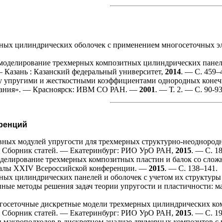
ных цилиндрических оболочек с применением многосеточных эл
оделирование трехмерных композитных цилиндрических панелей
 Казань : Казанский федеральный университет,
2014
. — С. 4
59–
у упругими и жесткостными коэффициентами однородных конечны
ования». — Красноярск: ИВМ СО РАН. —
2001
. — Т. 2. — С. 90-93
ренций
ных модулей упругости для трехмерных структурно-неоднородн
. Сборник статей. — Екатеринбург: РИО УрО РАН,
2015
. — С. 1
делирование трехмерных композитных пластин и балок со слож
риалы XXIV Всероссийской конференции. —
2015
. — С. 1
38–141
.
ных цилиндрических панелей и оболочек с учетом их структуры
нные методы решения задач теории упругости и пластичности:
сеточные дискретные модели трехмерных цилиндрических ком
. Сборник статей. — Екатеринбург: РИО УрО РАН,
2015
. — С. 1
 макроподходов в дискретном анализе двумерных композитов с 