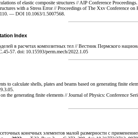
culations of elastic composite structures // AIP Conference Proceeding
Structures with a Stress Error // Proceedings of The Xxv Conference 
0110. — DOI 10.1063/1.5007568.
ation Index
елей в расчетах композитных тел // Вестник Пермского национ
.45-57. doi: 10.15593/perm.mech/2022.1.05
ents to calculate shells, plates and beams based on generating finite 
9.3.05.
on the generating finite elements // Journal of Physics: Conference Se
сеточных конечных элементов малой размерности с применени