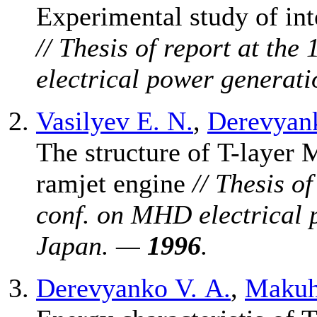
Experimental study of int
// Thesis of report at th
electrical power genera
Vasilyev E. N.
,
Derevyank
The structure of T-layer
ramjet engine
// Thesis o
conf. on MHD electrical
Japan. —
1996
.
Derevyanko V. A.
,
Makuh