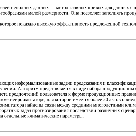
лей неполных данных — метод главных кривых для данных с пр
образиями малой размерности. Она позволяет заполнять пропус
 которое показало высокую эффективность предложенной технол
ающих неформализованные задачи предсказания и классификации
учении. Алгоритм представляется в виде набора продукционных
чета предпочтений пользователя к форме продукционных прави
мме-нейроимитаторе, для которой имеется более 20 актов о вне
оимитатора найдены связи между средними многолетними кли
обратных задач прогнозирования последствий различных сценар
а отдельные климатические параметры.