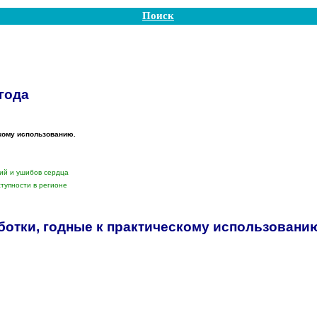
Поиск
года
кому использованию.
ий и ушибов сердца
тупности в регионе
ботки, годные к практическому использовани