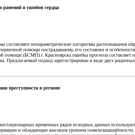
в ранений и ушибов сердца
ы составляют непараметрические алгоритмы распознавания обр
 первичной помощи пострадавшему, его состоянии и особенност
й помощи (БСМП) г. Красноярска ошибка прогноза составляет не
. Предлагаемый подход зарегистрирован в виде двух рационал
ия преступности в регионе
х нестационарных временных рядов исходных данных используют
рмации и обладающие высоким уровнем помехозащищённости. Пр