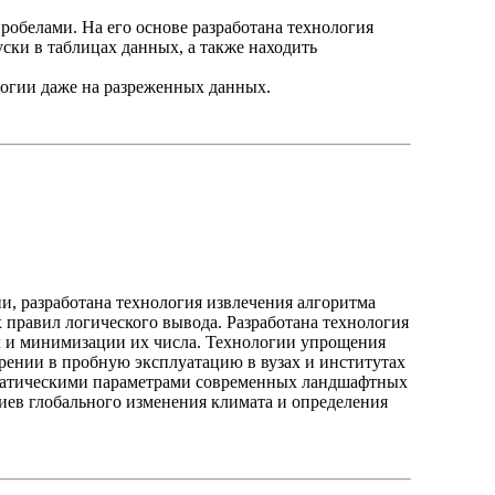
обелами. На его основе разработана технология
ки в таблицах данных, а также находить
огии даже на разреженных данных.
, разработана технология извлечения алгоритма
 правил логического вывода. Разработана технология
л и минимизации их числа. Технологии упрощения
дрении в пробную эксплуатацию в вузах и институтах
матическими параметрами современных ландшафтных
иев глобального изменения климата и определения