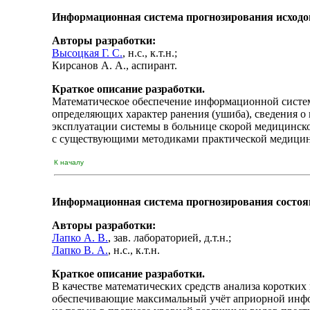
Информационная система прогнозирования исходо
Авторы разработки:
Высоцкая Г. С.
, н.с., к.т.н.;
Кирсанов А. А.
, аспирант.
Краткое описание разработки.
Математическое обеспечение информационной систем
определяющих характер ранения (ушиба), сведения о
эксплуатации системы в больнице скорой медицинско
с существующими методиками практической медицины
К началу
Информационная система прогнозирования состоян
Авторы разработки:
Лапко А. В.
, зав. лабораторией, д.т.н.;
Лапко В. А.
, н.с., к.т.н.
Краткое описание разработки.
В качестве математических средств анализа коротки
обеспечивающие максимальный учёт априорной инфо