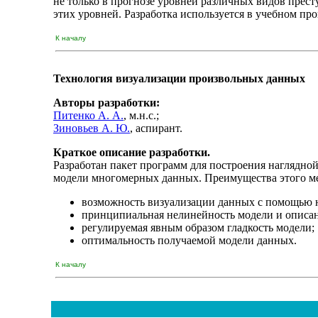
не только в прогнозе уровней различных видов прес
этих уровней. Разработка используется в учебном пр
К началу
Технология визуализации произвольных данных
Авторы разработки:
Питенко А. А.
, м.н.с.;
Зиновьев А. Ю.
, аспирант.
Краткое описание разработки.
Разработан пакет программ для построения наглядно
модели многомерных данных. Преимущества этого ме
возможность визуализации данных с помощью 
принципиальная нелинейность модели и описан
регулируемая явным образом гладкость модели;
оптимальность получаемой модели данных.
К началу