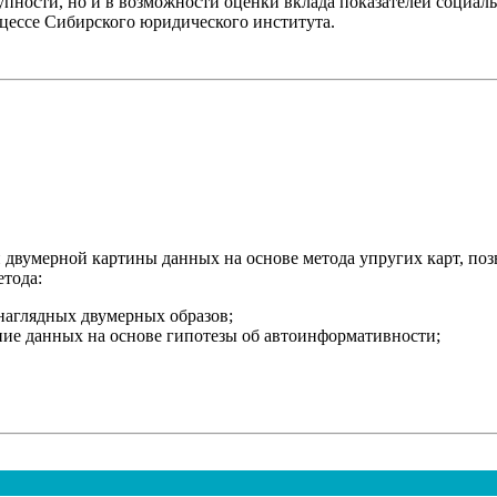
тупности, но и в возможности оценки вклада показателей социа
оцессе Сибирского юридического института.
й двумерной картины данных на основе метода упругих карт, по
тода:
наглядных двумерных образов;
ие данных на основе гипотезы об автоинформативности;