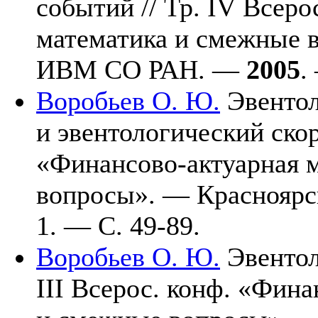
событий // Тр. IV Всеро
математика и смежные 
ИВМ СО РАН. —
2005
.
Воробьев О. Ю.
Эвентол
и эвентологический скори
«Финансово-актуарная 
вопросы». — Краснояр
1. — С. 49-89.
Воробьев О. Ю.
Эвентол
III Всерос. конф. «Фин