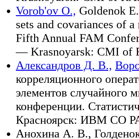
Vorob'ov O.,
Goldenok Е.
sets and covariances of a
Fifth Annual FAM Confere
— Krasnoyarsk: CMI of
Александров Д. В.,
Воро
корреляционного операт
элементов случайного 
конференции. Статисти
Красноярск: ИВМ СО 
Анохина А. В.,
Голденок