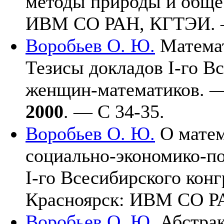
методы природы и обще
ИВМ СО РАН, КГТЭИ.
Воробьев О. Ю.
Математ
Тезисы докладов I-го В
женщин-математиков. 
2000
. — С 34-35.
Воробьев О. Ю.
О матем
социально-экономико-пол
I-го Всесибирского кон
Красноярск: ИВМ СО 
Воробьев О. Ю.
Абстрак