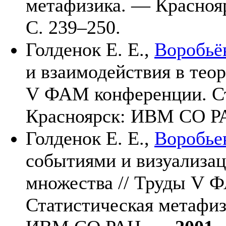
метафизика. — Красно
С. 2
39–250
.
Голденок Е. Е.,
Воробьё
и взаимодействия в теор
V ФАМ конференции. Ст
Красноярск: ИВМ СО 
Голденок Е. Е.,
Воробье
событиями и визуализац
множества // Труды V 
Статистическая метафиз