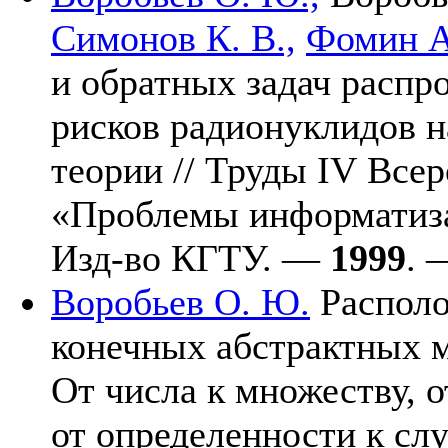
Симонов К. В.,
Фомин А
и обратных задач распр
рисков радионуклидов н
теории // Труды IV Все
«Проблемы информатиза
Изд-во КГТУ. —
1999
. 
Воробьев О. Ю.
Располо
конечных абстрактных м
От числа к множеству, о
от определенности к сл