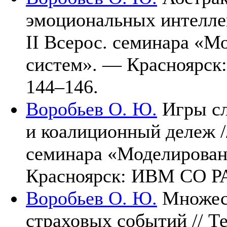
эмоциональных интеллек
II Всерос. семинара «М
систем». — Красноярс
1
44–146
.
Воробьев О. Ю.
Игры сл
и коалиционный дележ //
семинара «Моделирован
Красноярск: ИВМ СО Р
Воробьев О. Ю.
Множест
страховых событий // Т