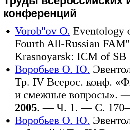
Труды всероссийских 
конференций
Vorob''ov O.
Eventology o
Fourth All-Russian FAM''
Krasnoyarsk: ICM of S
Воробьев О. Ю.
Эвентол
Тр. IV Всерос. конф. «
и смежные вопросы». 
2005
. — Ч. 1. — С. 1
70–
Воробьев О. Ю.
Эвентол