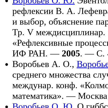
Воробьев О. Ю.
Эвентол
рефлексии В. А. Лефевр
и выбор, объяснение пар
Тр. V междисциплинар.
«Рефлексивные процесс
ИФ РАН. —
2005
. — С. 
Воробьев А. О.
,
Воробье
среднего множества слу
междунар. конф. «Колмо
математика». — Москв
Воробьев О. Ю.
О гиббс