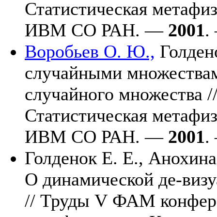
Статистическая метафиз
ИВМ СО РАН. —
2001
.
Воробьев О. Ю.,
Голдено
случайными множествам
случайного множества 
Статистическая метафиз
ИВМ СО РАН. —
2001
.
Голденок Е. Е.,
Анохина 
О динамической де-виз
// Труды V ФАМ конфер