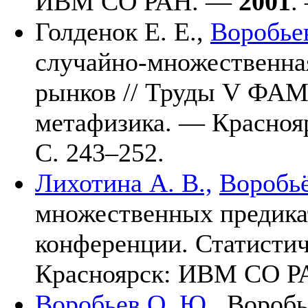
ИВМ СО РАН. —
2001
.
Голденок Е. Е.,
Воробье
случайно-множественна
рынков // Труды V ФАМ
метафизика. — Красно
С. 2
43–252
.
Лихотина А. В.,
Воробь
множественных предика
конференции. Статисти
Красноярск: ИВМ СО 
Воробьев О. Ю.,
Воробь