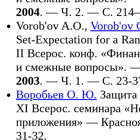
2004
. — Ч. 2. — С. 2
14–
Vorob'ov A.O.
,
Vorob'ov 
Set-Expectation for a Ran
II Всерос. конф. «Фина
и смежные вопросы». 
2003
. — Ч. 1. — С. 23-3
Воробьев О. Ю.
Защита 
XI Всерос. семинара «Н
приложения» — Красно
31-32.