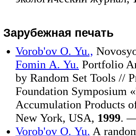
Зарубежная печать
Vorob'ov O. Yu.,
Novosyo
Fomin A. Yu.
Portfolio A
by Random Set Tools // Pr
Foundation Symposium «T
Accumulation Products of
New York, USA,
1999
. —
Vorob'ov O. Yu.
A random 