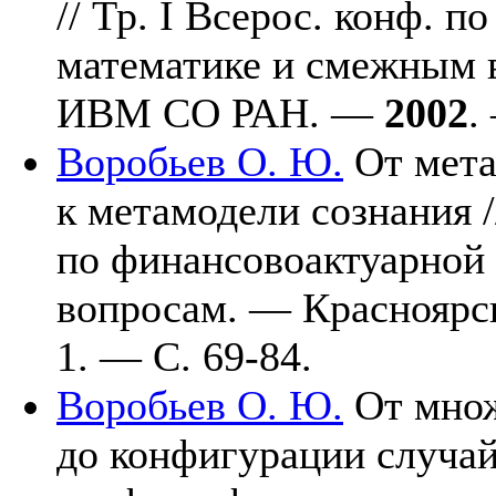
// Тр. I Всерос. конф. 
математике и смежным 
ИВМ СО РАН. —
2002
.
Воробьев О. Ю.
От мет
к метамодели сознания //
по финансовоактуарной
вопросам. — Краснояр
1. — С. 69-84.
Воробьев О. Ю.
От множ
до конфигурации случай