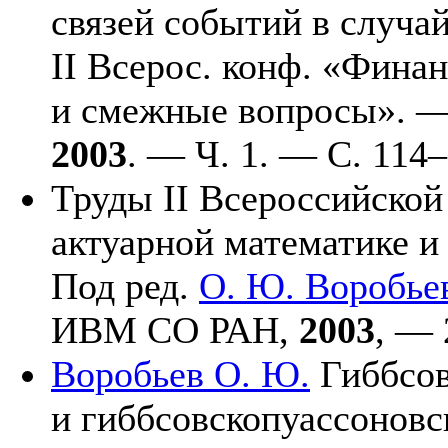
связей событий в случа
II Всерос. конф. «Фина
и смежные вопросы». 
2003
. — Ч. 1. — С. 1
14–
Труды II Всероссийской
актуарной математике и
Под ред.
О. Ю. Воробье
ИВМ СО РАН,
2003
, — 
Воробьев О. Ю.
Гиббсов
и гиббсовскопуассоновс