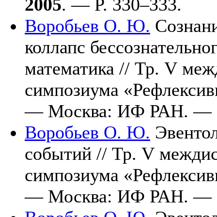
2005
. — P. 3
30–333
.
Воробьев О. Ю.
Сознани
коллапс бессознательно
математика // Тр. V ме
симпозиума «Рефлексив
— Москва: ИФ РАН. —
Воробьев О. Ю.
Эвентол
событий // Тр. V межди
симпозиума «Рефлексив
— Москва: ИФ РАН. —