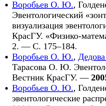
Воробьев О. Ю.
,
Голдено
Эвентологический «зон
визуализация эвентолог
КрасГУ. «Физико-матем
2. — С. 1
75–184
.
Воробьев О. Ю.
,
Дедова
Тарасова О. Ю.
Эвентоло
Вестник КрасГУ. —
200
Воробьев О. Ю.
,
Голдено
эвентологические распр