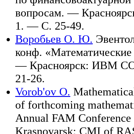
вопросам. — Краснояр
1. — С. 25-49.
Воробьев О. Ю.
Эвентоло
конф. «Математические
— Красноярск: ИВМ С
21-26.
Vorob'ov O.
Mathematical
of forthcoming mathematic
Annual FAM Conference «
Krasnoyarsk: CMI of R