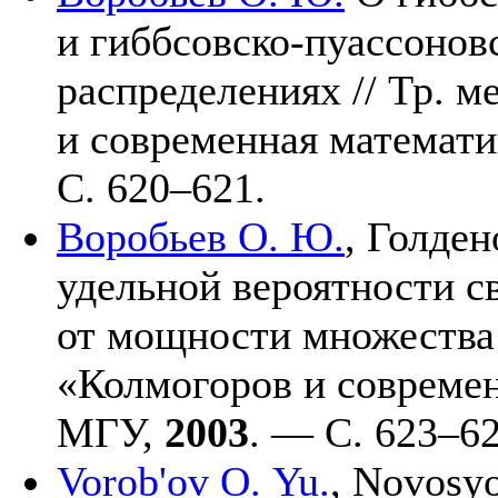
и гиббсовско-пуассонов
распределениях // Тр. 
и современная математ
С. 6
20–621
.
Воробьев О. Ю.
,
Голдено
удельной вероятности с
от мощности множества 
«Колмогоров и совреме
МГУ,
2003
. — С. 6
23–6
Vorob'ov O. Yu.
,
Novosyo