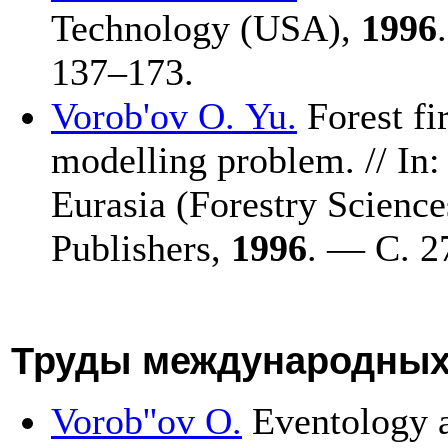
Technology (USA),
1996
1
37–173
.
Vorob'ov O. Yu.
Forest fir
modelling problem. // In:
Eurasia (Forestry Scienc
Publishers,
1996
. — C. 2
Труды международных
Vorob''ov O.
Eventology a