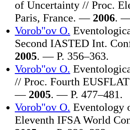
of Uncertainty // Proc. 
Paris, France. —
2006
. 
Vorob''ov O.
Eventological
Second IASTED Int. Conf
2005
. — P. 3
56–363
.
Vorob''ov O.
Eventologica
// Proc. Fourth EUSFLAT 
—
2005
. — P. 4
77–481
.
Vorob''ov O.
Eventology o
Eleventh IFSA World Con