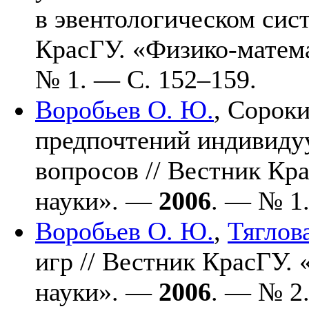
в эвентологическом сис
КрасГУ. «Физико-матем
№ 1. — С. 1
52–159
.
Воробьев О. Ю.
,
Сороки
предпочтений индивиду
вопросов // Вестник Кр
науки». —
2006
. — № 1.
Воробьев О. Ю.
,
Тяглова
игр // Вестник КрасГУ.
науки». —
2006
. — № 2.