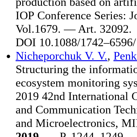
production based on artifi
IOP Conference Series: J
Vol.1679. — Art. 32092.
DOI 10.1088/17
42–659
6
Nicheporchuk V. V.
,
Penk
Structuring the informatio
ecosystem monitoring sys
2019 42nd International 
and Communication Techn
and Microelectronics, 
2019
. — P. 12
44–124
9. 