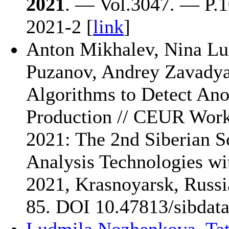
2021
. — Vol.3047. — P.1
2021-2 [
link
]
Anton Mikhalev
,
Nina L
Puzanov
,
Andrey Zavady
Algorithms to Detect An
Production // CEUR Wor
2021: The 2nd Siberian S
Analysis Technologies wi
2021, Krasnoyarsk, Russ
85. DOI 10.47813/sibdata
Ludmila Nozhenkova
,
Ta