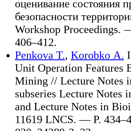
оценивание состояния п
безопасности территори
Workshop Proceedings.
4
06–412
.
Penkova T.
,
Korobko A.
I
Unit Operation Features 
Mining // Lecture Notes 
subseries Lecture Notes in
and Lecture Notes in Bio
11619 LNCS. — P. 4
34–