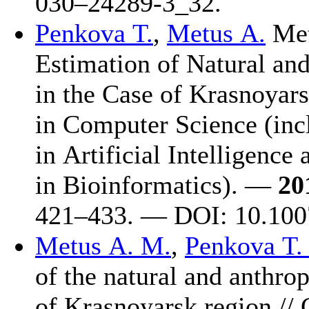
0
30–242
89-3_32.
Penkova T.
,
Metus A.
Met
Estimation of Natural an
in the Case of Krasnoyars
in Computer Science (inc
in Artificial Intelligence
in Bioinformatics). —
20
4
21–433
. — DOI: 10.100
Metus A. M.
,
Penkova T.
of the natural and anthrop
of Krasnoyarsk region /