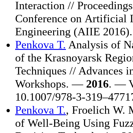
Interaction // Proceedings
Conference on Artificial I
Engineering (AIIE 2016
Penkova T.
Analysis of N
of the Krasnoyarsk Regi
Techniques // Advances 
Workshops. —
2016
. — V
10.1007/978-3-3
19–477
1
Penkova T.
,
Froelich W.
M
of Well-Being Using Fuzz