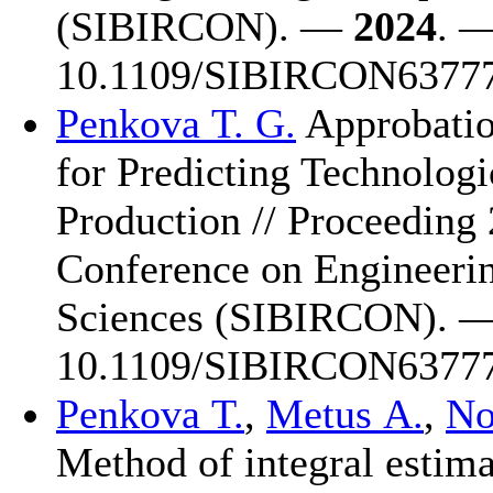
(SIBIRCON). —
2024
. —
10.1109/SIBIRCON63777
Penkova T. G.
Approbation
for Predicting Technolog
Production // Proceeding
Conference on Engineeri
Sciences (SIBIRCON). 
10.1109/SIBIRCON63777
Penkova T.
,
Metus A.
,
No
Method of integral estimat