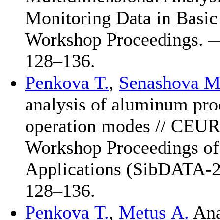
Monitoring Data in Basi
Workshop Proceedings.
1
28–136
.
Penkova T.
,
Senashova M
analysis of aluminum pro
operation modes // CEUR
Workshop Proceedings of 
Applications (SibDATA-
1
28–136
.
Penkova T.
,
Metus A.
Ana