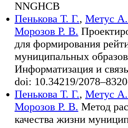
NNGHCB
Пенькова Т. Г.
,
Метус А.
Морозов Р. В.
Проектиро
для формирования рейти
муниципальных образова
Информатизация и связ
doi: 10.34219/20
78–832
0
Пенькова Т. Г.
,
Метус А.
Морозов Р. В.
Метод рас
качества жизни муници