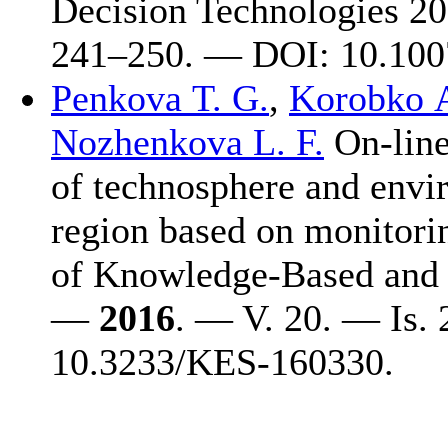
Decision Technologies 20
2
41–250
. — DOI: 10.100
Penkova T. G.
,
Korobko A
Nozhenkova L. F.
On-line 
of technosphere and envi
region based on monitorin
of Knowledge-Based and I
—
2016
. — V. 20. — Is.
10.3233/KES-160330.