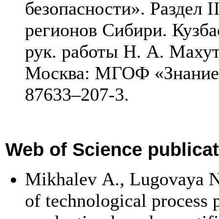
безопасности». Раздел I
регионов Сибири. Кузба
рук. работы Н. А. Махут
Москва: МГОФ «Знание
876
33–207
-3.
Web of Science publica
Mikhalev A.
,
Lugovaya N
of technological process