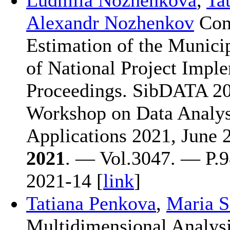
Alexandr Nozhenkov
Conc
Estimation of the Municip
of National Project Imp
Proceedings. SibDATA 202
Workshop on Data Analys
Applications 2021, June 
2021
. — Vol.3047. — P.
9
2021-14 [
link
]
Tatiana Penkova
,
Maria S
Multidimensional Analys