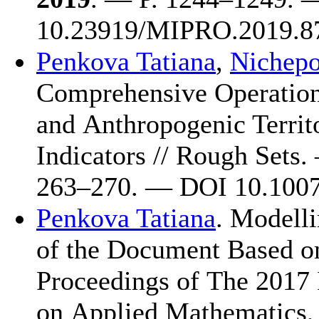
10.23919/MIPRO.2019.8
Penkova Tatiana
,
Nichepo
Comprehensive Operationa
and Anthropogenic Territ
Indicators // Rough Sets
2
63–270
. — DOI 10.1007
Penkova Tatiana
. Modelli
of the Document Based o
Proceedings of The 2017 
on Applied Mathematics, 