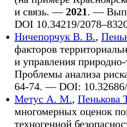
и связь. —
2021
. — Вып
DOI 10.34219/20
78–832
Ничепорчук В. В.
,
Пеньк
факторов территориальн
и управления природно-
Проблемы анализа риск
64-74. — DOI: 10.32686
Метус А. М.
,
Пенькова Т
многомерных оценок по
техногенной безопаснос