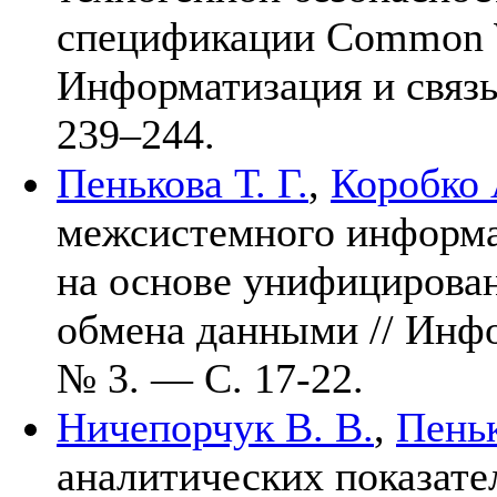
спецификации Common W
Информатизация и связ
2
39–244
.
Пенькова Т. Г.
,
Коробко 
межсистемного информа
на основе унифицирован
обмена данными // Инф
№ 3. — С. 17-22.
Ничепорчук В. В.
,
Пеньк
аналитических показате