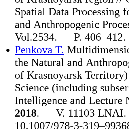
Spatial Data Processing f
and Anthropogenic Proc
Vol.2534. — P. 4
06–412
.
Penkova T.
Multidimensio
the Natural and Anthropog
of Krasnoyarsk Territory)
Science (including subser
Intelligence and Lecture 
2018
. — V. 11103 LNAI.
10.1007/978-3-3
19–993
6