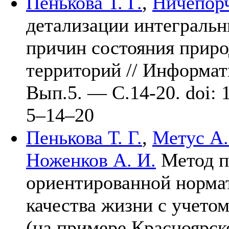
Пенькова Т. Г.
,
Ничепорч
детализации интегральн
причин состояния приро
территорий // Информат
Вып.5. — C.14-20. doi: 
5–14–20
Пенькова Т. Г.
,
Метус А.
Ноженков А. И.
Метод п
ориентированной норма
качества жизни с учето
(на примере Красноярск