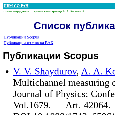
ИВМ СО РАН
список сотрудников
::
персональная страница А. А. Корнеевой
Список публика
Публикации Scopus
Публикации из списка ВАК
Публикации Scopus
V. V. Shaydurov
,
A. A. K
Multichannel measuring d
Journal of Physics: Conf
Vol.1679. — Art. 42064.