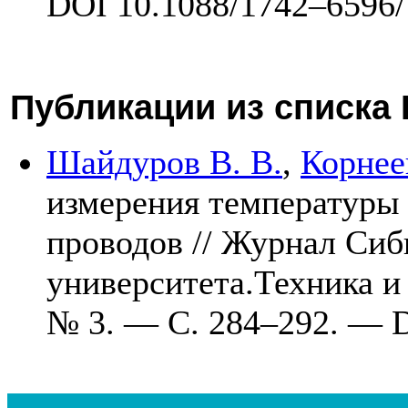
DOI 10.1088/17
42–659
6
Публикации из списка
Шайдуров В. В.
,
Корнее
измерения температуры
проводов // Журнал Сиб
университета.Техника 
№ 3. — С. 2
84–292
. — 