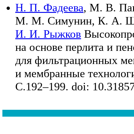
Н. П. Фадеева
,
М. В. Па
М. М. Симунин
,
К. А. 
И. И. Рыжков
Высокопро
на основе перлита и пе
для фильтрационных ме
и мембранные техноло
C.1
92–199
. doi: 10.318