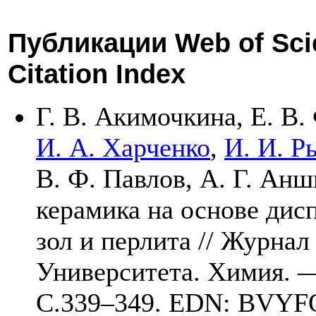
Публикации Web of Sci
Citation Index
Г. В. Акимочкина
,
Е. В.
И. А. Харченко
,
И. И. Р
В. Ф. Павлов
,
А. Г. Анш
керамика на основе дис
зол и перлита // Журна
Университета. Химия.
C.3
39–349
. EDN: BVYF