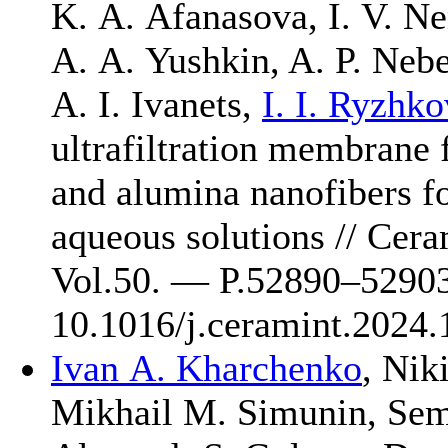
K. A. Afanasova
,
I. V. N
A. A. Yushkin
,
A. P. Neb
A. I. Ivanets
,
I. I. Ryzhko
ultrafiltration membrane 
and alumina nanofibers fo
aqueous solutions // Cer
Vol.50. — P.528
90–529
0
10.1016/j.ceramint.202
Ivan A. Kharchenko
,
Niki
Mikhail M. Simunin
,
Sem