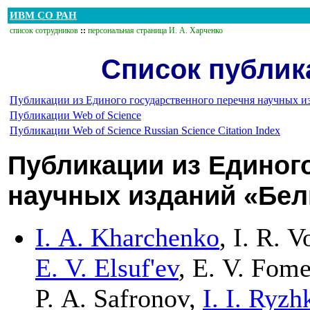
ИВМ СО РАН
список сотрудников
::
персональная страница И. А. Харченко
Список публика
Публикации из Единого государственного перечня научных и
Публикации Web of Science
Публикации Web of Science Russian Science Citation Index
Публикации из Единог
научных изданий «Бел
I. A. Kharchenko
,
I. R. V
E. V. Elsuf'ev
,
E. V. Fom
P. A. Safronov
,
I. I. Ryzh