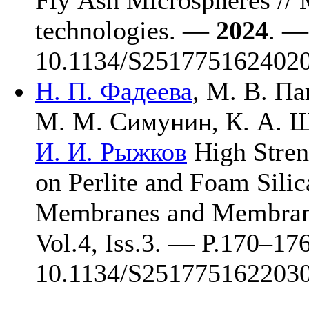
technologies. —
2024
. —
10.1134/S25177516240
Н. П. Фадеева
,
М. В. Па
М. М. Симунин
,
К. А. 
И. И. Рыжков
High Stren
on Perlite and Foam Silic
Membranes and Membran
Vol.4, Iss.3. — P.1
70–17
10.1134/S251775162203