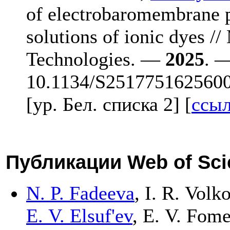
of electrobaromembrane p
solutions of ionic dyes
Technologies. —
2025
. —
10.1134/S25177516256
[ур. Бел. списка 2] [
ссы
Публикации Web of Sci
N. P. Fadeeva
,
I. R. Volk
E. V. Elsuf'ev
,
E. V. Fom