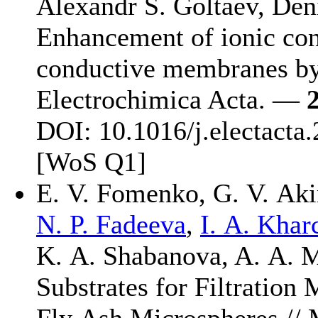
Alexandr S. Goltaev
,
Den
Enhancement of ionic cond
conductive membranes by p
Electrochimica Acta. —
DOI: 10.1016/j.electac
[WoS Q1]
E. V. Fomenko
,
G. V. Ak
N. P. Fadeeva
,
I. A. Kha
K. A. Shabanova
,
A. A. 
Substrates for Filtratio
Fly Ash Microspheres /