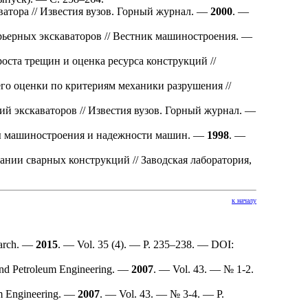
тора // Известия вузов. Горный журнал. —
2000
. —
ьерных экскаваторов // Вестник машиностроения. —
ста трещин и оценка ресурса конструкций //
го оценки по критериям механики разрушения //
 экскаваторов // Известия вузов. Горный журнал. —
мы машиностроения и надежности машин. —
1998
. —
нии сварных конструкций // Заводская лаборатория,
к началу
search. —
2015
. — Vol. 35 (4). — P. 2
35–238
. — DOI:
al and Petroleum Engineering. —
2007
. — Vol. 43. — № 1-2.
um Engineering. —
2007
. — Vol. 43. — № 3-4. — P.