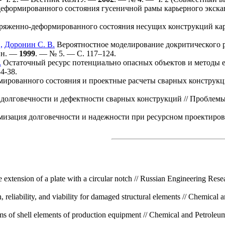
формированного состояния гусеничной рамы карьерного экскава
яженно-деформированного состояния несущих конструкций кар
,
Доронин С. В.
Вероятностное моделирование докритического ро
ин. —
1999
. — № 5. — С. 1
17–124
.
.
Остаточный ресурс потенциально опасных объектов и методы е
4-38.
рованного состояния и проектные расчеты сварных конструкций
долговечности и дефектности сварных конструкций // Пробле
изация долговечности и надежности при ресурсном проектирова
he extension of a plate with a circular notch // Russian Engineering Re
, reliability, and viability for damaged structural elements // Chemic
ms of shell elements of production equipment // Chemical and Petrole