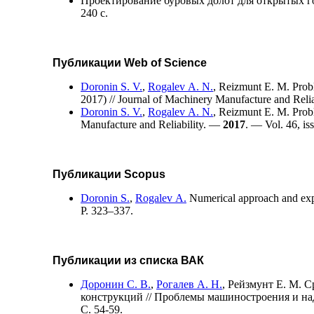
Проектирование буровых долот для открытых г
240 с.
Публикации Web of Science
Doronin S. V.
,
Rogalev A. N.
,
Reizmunt E. M.
Probl
2017) // Journal of Machinery Manufacture and Reli
Doronin S. V.
,
Rogalev A. N.
,
Reizmunt E. M.
Probl
Manufacture and Reliability. —
2017
. — Vol. 46, is
Публикации Scopus
Doronin S.
,
Rogalev A.
Numerical approach and expe
P. 3
23–337
.
Публикации из списка ВАК
Доронин С. В.
,
Рогалев А. Н.
,
Рейзмунт Е. М.
Ср
конструкций // Проблемы машиностроения и на
С. 54-59.