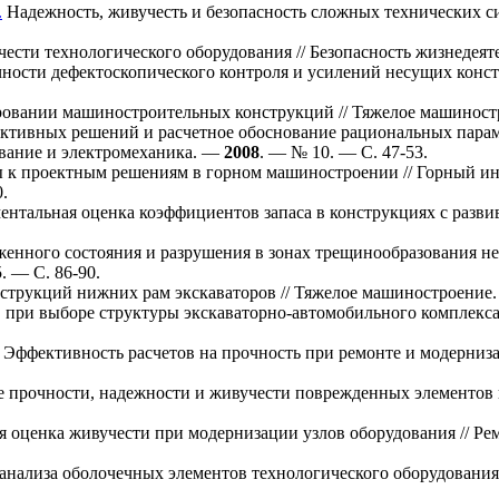
.
Надежность, живучесть и безопасность сложных технических с
ести технологического оборудования // Безопасность жизнедея
ности дефектоскопического контроля и усилений несущих констр
ровании машиностроительных конструкций // Тяжелое машинос
ктивных решений и расчетное обоснование рациональных парам
ование и электромеханика. —
2008
. — № 10. — С. 47-53.
 к проектным решениям в горном машиностроении // Горный и
.
ентальная оценка коэффициентов запаса в конструкциях с разви
енного состояния и разрушения в зонах трещинообразования не
. — C. 86-90.
струкций нижних рам экскаваторов // Тяжелое машиностроение
в при выборе структуры экскаваторно-автомобильного комплекса
Эффективность расчетов на прочность при ремонте и модерниза
прочности, надежности и живучести поврежденных элементов к
 оценка живучести при модернизации узлов оборудования // Ре
 анализа оболочечных элементов технологического оборудования