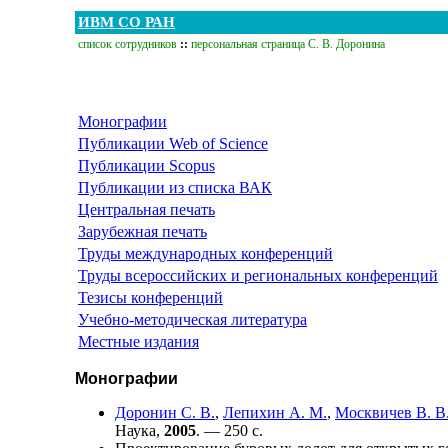
ИВМ СО РАН
список сотрудников
::
персональная страница С. В. Доронина
Монографии
Публикации Web of Science
Публикации Scopus
Публикации из списка ВАК
Центральная печать
Зарубежная печать
Труды международных конференций
Труды всероссийских и региональных конференций
Тезисы конференций
Учебно-методическая литература
Местные издания
Монографии
Доронин С. В.
,
Лепихин А. М.
,
Москвичев В. В
Наука,
2005
. — 250 с.