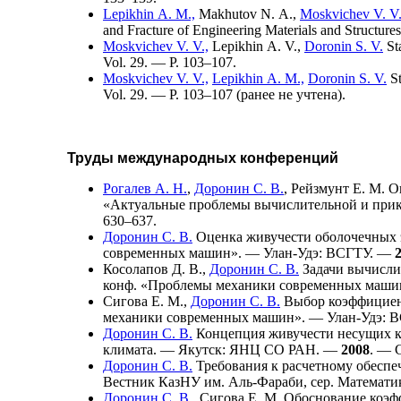
Lepikhin A. M.,
Makhutov N. A.,
Moskvichev V. V.
and Fracture of Engineering Materials and Structur
Moskvichev V. V.,
Lepikhin A. V.,
Doronin S. V.
Sta
Vol. 29. — P. 1
03–107
.
Moskvichev V. V.,
Lepikhin A. M.,
Doronin S. V.
St
Vol. 29. — P. 1
03–107
(ранее не учтена).
Труды международных конференций
Рогалев А. Н.
,
Доронин С. В.
,
Рейзмунт Е. М.
Оп
«Актуальные проблемы вычислительной и прикл
6
30–637
.
Доронин С. В.
Оценка живучести оболочечных 
современных машин». — Улан-Удэ: ВСГТУ. —
Косолапов Д. В.
,
Доронин С. В.
Задачи вычисли
конф. «Проблемы механики современных маши
Сигова Е. М.
,
Доронин С. В.
Выбор коэффициент
механики современных машин». — Улан-Удэ: 
Доронин С. В.
Концепция живучести несущих ко
климата. — Якутск: ЯНЦ СО РАН. —
2008
. — С
Доронин С. В.
Требования к расчетному обеспе
Вестник КазНУ им. Аль-Фараби, сер. Математик
Доронин С. В.
,
Сигова Е. М.
Обоснование коэфф