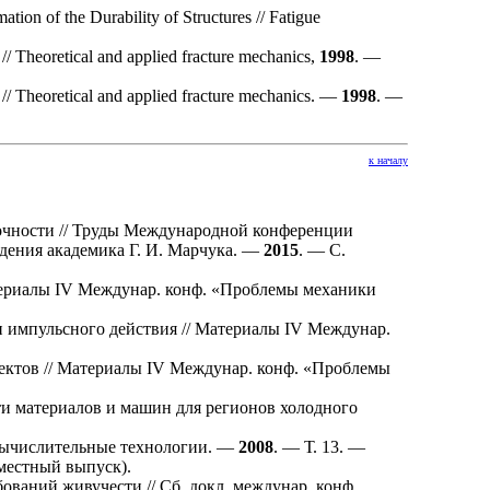
ion of the Durability of Structures // Fatigue
 // Theoretical and applied fracture mechanics,
1998
. —
s // Theoretical and applied fracture mechanics. —
1998
. —
к началу
очности // Труды Международной конференции
дения академика Г. И. Марчука. —
2015
. — С.
ериалы IV Междунар. конф. «Проблемы механики
 импульсного действия // Материалы IV Междунар.
ктов // Материалы IV Междунар. конф. «Проблемы
ти материалов и машин для регионов холодного
 Вычислительные технологии. —
2008
. — Т. 13. —
вместный выпуск).
ваний живучести // Сб. докл. междунар. конф.