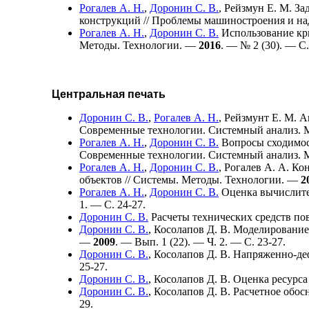
Рогалев А. Н.
,
Доронин С. В.
,
Рейзмун Е. М.
Зад
конструкций // Проблемы машиностроения и 
Рогалев А. Н.
,
Доронин С. В.
Иcпользование кри
Методы. Технологии. —
2016
. — № 2 (30). — С.
Центральная печать
Доронин С. В.
,
Рогалев А. Н.
,
Рейзмунт Е. М.
Ан
Современные технологии. Системный анализ.
Рогалев А. Н.
,
Доронин С. В.
Вопросы сходимос
Современные технологии. Системный анализ.
Рогалев А. Н.
,
Доронин С. В.
,
Рогалев А. А.
Кон
объектов // Системы. Методы. Технологии. —
2
Рогалев А. Н.
,
Доронин С. В.
Оценка вычислите
1. — С. 24-27.
Доронин С. В.
Расчеты технических средств п
Доронин С. В.
,
Косолапов Д. В.
Моделирование 
—
2009
. — Вып. 1 (22). — Ч. 2. — С. 23-27.
Доронин С. В.
,
Косолапов Д. В.
Напряженно-деф
25-27.
Доронин С. В.
,
Косолапов Д. В.
Оценка ресурса
Доронин С. В.
,
Косолапов Д. В.
Расчетное обос
29.