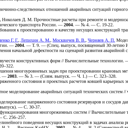
ичинно-следственных отношений аварийных ситуаций горного о
,
Николаев Д. М.
Прочностные расчеты при ремонте и модерниз
трического транспорта России. —
2004
. — № 4. — С. 19-22.
ования к проектированию и качеству несущих конструкций тр
нко Г. Г.
,
Лепихин А. М.
,
Москвичев В. В.
,
Черняев А. П.
Модел
огии. —
2004
. — Т. 9. — (Спец. выпуск, посвященный 30-летию
ения начальной дефектности на сценарий развития аварийной 
вучести конструктивных форм // Вычислительные технологии.
20–322
.
шения многоуровневых задач при проектировании крановых ме
а. —
2003
. — № 3. — (Совм. выпуск. — Ч. 1.) — С. 3
23–328
.
яженного состояния и проектных расчетов ковшей карьерных э
ное моделирование аварийных ситуаций технических систем //
делирование напряженного состояния резервуаров и сосудов да
 выпуск). — С. 30-37.
 функционирования многорежимных систем // Вычислительные 
— С. 2
56–257
.
инейного поведения несущих конструкций в задачах анализа ри
.- Ч. 2. — Вестник КазНУ. —
2002
. — № 4. — Ч. 2 (Совместный в