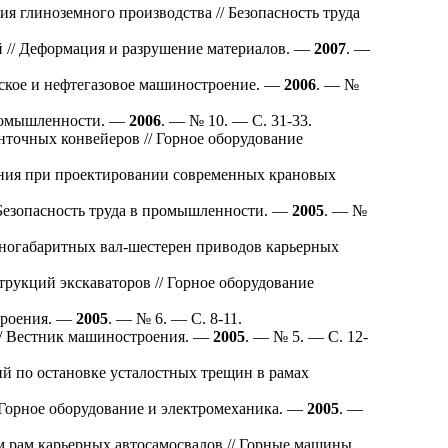
 глиноземного производства // Безопасность труда
 // Деформация и разрушение материалов. —
2007
. —
ское и нефтегазовое машиностроение. —
2006
. — №
промышленности. —
2006
. — № 10. — С. 31-33.
нточных конвейеров // Горное оборудование
ния при проектировании современных крановых
 Безопасность труда в промышленности. —
2005
. — №
ногабаритных вал-шестерен приводов карьерных
рукций экскаваторов // Горное оборудование
троения. —
2005
. — № 6. — С. 8-11.
// Вестник машиностроения. —
2005
. — № 5. — С. 12-
й по остановке усталостных трещин в рамах
 Горное оборудование и электромеханика. —
2005
. —
 рам карьерных автосамосвалов // Горные машины