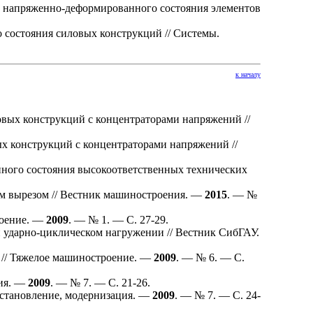
к напряженно-деформированного состояния элементов
 состояния силовых конструкций // Системы.
к началу
вых конструкций с концентраторами напряжений //
х конструкций с концентраторами напряжений //
ного состояния высокоответственных технических
м вырезом // Вестник машиностроения. —
2015
. — №
роение. —
2009
. — № 1. — С. 27-29.
 ударно-циклическом нагружении // Вестник СибГАУ.
 // Тяжелое машиностроение. —
2009
. — № 6. — С.
ния. —
2009
. — № 7. — С. 21-26.
сстановление, модернизация. —
2009
. — № 7. — С. 24-