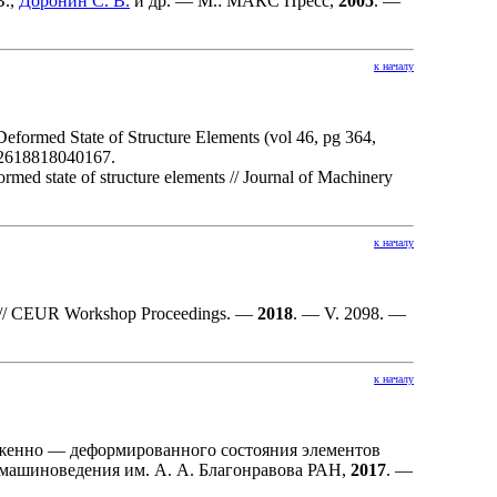
В.
,
Доронин С. В.
и др.
— М.: МАКС Пресс,
2005
. —
к началу
eformed State of Structure Elements (vol 46, pg 364,
2618818040167.
rmed state of structure elements // Journal of Machinery
к началу
ions // CEUR Workshop Proceedings. —
2018
. — V. 2098. —
к началу
женно — деформированного состояния элементов
 машиноведения им. А. А. Благонравова РАН,
2017
. —