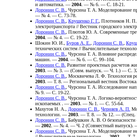
и автоматика. —
2004
. — № 6. — С. 18-21.
Доронин С. В.
,
Чурсина Т. А.
Моделирование пр
— № 4. — С. 73-78.
Доронин С. В.
,
Крушенко Г. Г.
,
Плотников Н. П.
электротранспорта // Вестник городского элек
Доронин С. В.
,
Плютов Ю. А.
Современные треб
2004
. — № 4. — С. 19-22.
Шокин Ю. И.
,
Буров А. Е.
,
Доронин С. В.
,
Круше
технических систем // Вычислительные технол
Доронин С. В.
,
Чурсина Т. А.
Влияние распредел
машин. —
2004
. — № 6. — С.
99–104
.
Доронин С. В.
Развитие проектных расчетов жи
2003
. — № 3. — (Совм. выпуск. — Ч. 1.) — С. 3
Доронин С. В.
,
Москвичева Л. Ф.
Технология ре
2003
. — Т. 8. — Региональный вестник Восток
Доронин С. В.
,
Чурсина Т. А.
Исследование напр
№ 9. — С. 19-22.
Доронин С. В.
,
Чурсина Т. А.
Логико-вероятност
ископаемых . —
2003
. — № 1. — С. 55-64.
Махутов Н. А.
,
Доронин С. В.
,
Черняев А. П.
Мо
технологии. —
2003
. — Т. 8. — № 12. — (Спец.
Доронин С. В.
,
Бабушкин А. В.
О безопасности
—
2002
. — № 4. — Ч. 2 (Совместный выпуск). 
Доронин С. В.
,
Чурсина Т. А.
Моделирование нел
// Вычислительные технологии. —
2002
. — Т. 7