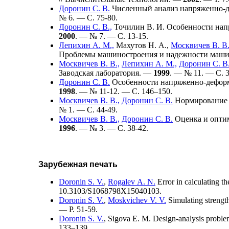
Доронин С. В.
Численный анализ напряженно-де
№ 6. — С. 75-80.
Доронин С. В.,
Точилин В. И.
Особенности напр
2000
. — № 7. — С. 13-15.
Лепихин А. М.,
Махутов Н. А.,
Москвичев В. В.
Проблемы машиностроения и надежности маш
Москвичев В. В.,
Лепихин А. М.,
Доронин С. В
Заводская лаборатория. —
1999
. — № 11. — С. 3
Доронин С. В.
Особенности напряженно-деформи
1998
. — № 11-12. — С. 1
46–150
.
Москвичев В. В.,
Доронин С. В.
Нормирование 
№ 1. — С. 44-49.
Москвичев В. В.,
Доронин С. В.
Оценка и оптим
1996
. — № 3. — C. 38-42.
Зарубежная печать
Doronin S. V.
,
Rogalev A. N.
Error in calculating t
10.3103/S1068798X15040103.
Doronin S. V.
,
Moskvichev V. V.
Simulating strength
— P. 51-59.
Doronin S. V.
,
Sigova E. M.
Design-analysis proble
1
33–139
.