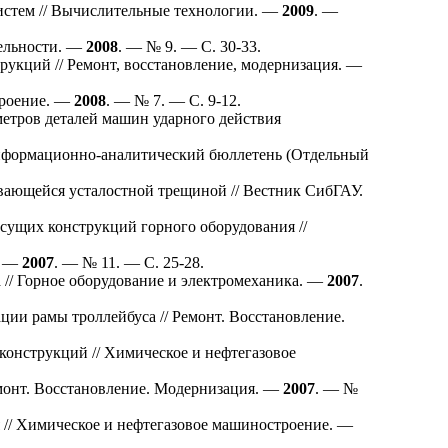
истем // Вычислительные технологии. —
2009
. —
тельности. —
2008
. — № 9. — С. 30-33.
укций // Ремонт, восстановление, модернизация. —
троение. —
2008
. — № 7. — С. 9-12.
етров деталей машин ударного действия
нформационно-аналитический бюллетень (Отдельный
вающейся усталостной трещиной // Вестник СибГАУ.
сущих конструкций горного оборудования //
. —
2007
. — № 11. — С. 25-28.
 // Горное оборудование и электромеханика. —
2007
.
ции рамы троллейбуса // Ремонт. Восстановление.
онструкций // Химическое и нефтегазовое
монт. Восстановление. Модернизация. —
2007
. — №
 // Химическое и нефтегазовое машиностроение. —