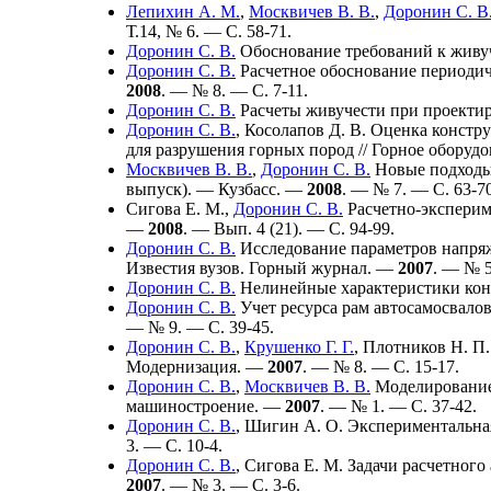
Лепихин А. М.
,
Москвичев В. В.
,
Доронин С. В
Т.14, № 6. — С. 58-71.
Доронин С. В.
Обоснование требований к живуч
Доронин С. В.
Расчетное обоснование периодич
2008
. — № 8. — С. 7-11.
Доронин С. В.
Расчеты живучести при проекти
Доронин С. В.
,
Косолапов Д. В.
Оценка констру
для разрушения горных пород // Горное оборуд
Москвичев В. В.
,
Доронин С. В.
Новые подходы
выпуск). — Кузбасс. —
2008
. — № 7. — С. 63-70
Сигова Е. М.
,
Доронин С. В.
Расчетно-эксперим
—
2008
. — Вып. 4 (21). — С. 94-99.
Доронин С. В.
Исследование параметров напряж
Известия вузов. Горный журнал. —
2007
. — № 5
Доронин С. В.
Нелинейные характеристики кон
Доронин С. В.
Учет ресурса рам автосамосвало
— № 9. — С. 39-45.
Доронин С. В.
,
Крушенко Г. Г.
,
Плотников Н. П.
Модернизация. —
2007
. — № 8. — С. 15-17.
Доронин С. В.
,
Москвичев В. В.
Моделирование 
машиностроение. —
2007
. — № 1. — С. 37-42.
Доронин С. В.
,
Шигин А. О.
Экспериментальная
3. — С. 10-4.
Доронин С. В.
,
Сигова Е. М.
Задачи расчетного
2007
. — № 3. — С. 3-6.