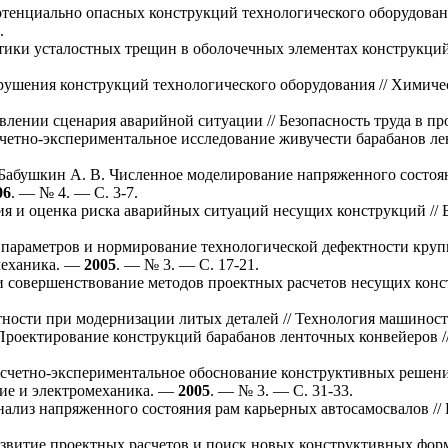
тенциально опасных конструкций технологического оборудования
.
ики усталостных трещин в оболочечных элементах конструкций
ушения конструкций технологического оборудования // Химиче
влении сценария аварийной ситуации // Безопасность труда в 
четно-экспериментальное исследование живучести барабанов ле
.
Бабушкин А. В.
Численное моделирование напряженного состоя
06
. — № 4. — С. 3-7.
я и оценка риска аварийных ситуаций несущих конструкций //
араметров и нормирование технологической дефектности круп
омеханика. —
2005
. — № 3. — С. 17-21.
 совершенствование методов проектных расчетов несущих конст
.
ности при модернизации литых деталей // Технология машинос
роектирование конструкций барабанов ленточных конвейеров 
счетно-экспериментальное обоснование конструктивных решени
ние и электромеханика. —
2005
. — № 3. — С. 31-33.
ализ напряженного состояния рам карьерных автосамосвалов //
звитие проектных расчетов и поиск новых конструктивных форм