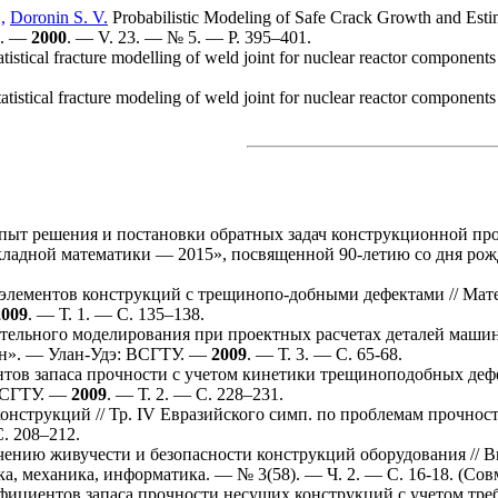
,
Doronin S. V.
Probabilistic Modeling of Safe Crack Growth and Estimat
es. —
2000
. — V. 23. — № 5. — P. 3
95–401
.
tistical fracture modelling of weld joint for nuclear reactor components
atistical fracture modeling of weld joint for nuclear reactor component
ыт решения и постановки обратных задач конструкционной пр
адной математики — 2015», посвященной 90-летию со дня рож
элементов конструкций с трещинопо-добными дефектами // Мат
2009
. — Т. 1. — С. 1
35–138
.
тельного моделирования при проектных расчетах деталей машин
н». — Улан-Удэ: ВСГТУ. —
2009
. — Т. 3. — С. 65-68.
ов запаса прочности с учетом кинетики трещиноподобных дефе
ВСГТУ. —
2009
. — Т. 2. — С. 2
28–231
.
нструкций // Тр. IV Евразийского симп. по проблемам прочнос
. 2
08–212
.
чению живучести и безопасности конструкций оборудования //
а, механика, информатика. — № 3(58). — Ч. 2. — С. 16-18. (Со
ициентов запаса прочности несущих конструкций с учетом требо