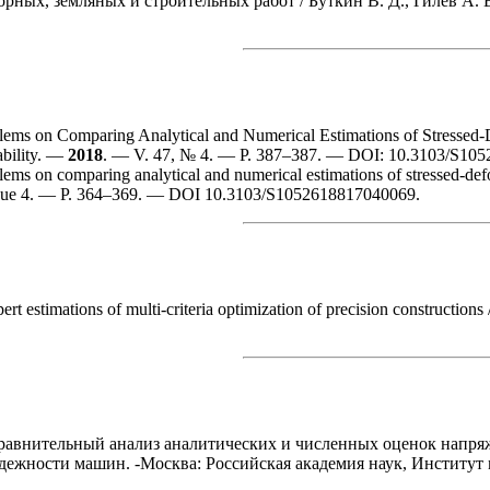
орных, земляных и строительных работ /
Буткин В. Д.
,
Гилев А. 
ems on Comparing Analytical and Numerical Estimations of Stressed-D
ability. —
2018
. — V. 47, № 4. — P. 3
87–387
. — DOI: 10.3103/S105
ems on comparing analytical and numerical estimations of stressed-defo
sue 4. — P. 3
64–369
. — DOI 10.3103/S1052618817040069.
rt estimations of multi-criteria optimization of precision construct
авнительный анализ аналитических и численных оценок напря
дежности машин. -Москва: Российская академия наук, Институт