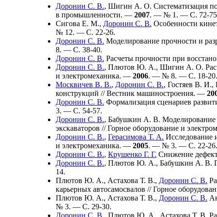
Доронин С. В.
,
Шигин А. О.
Систематизация по
в промышленности. —
2007
. — № 1. — С. 72-75
Сигова Е. М.
,
Доронин С. В.
Особенности кинет
№ 12. — С. 22-26.
Доронин С. В.
Моделирование прочности и разр
8. — С. 38-40.
Доронин С. В.
Расчеты прочности при восстано
Доронин С. В.
,
Плютов Ю. А.
,
Шигин А. О.
Рас
и электромеханика. —
2006
. — № 8. — С. 18-20
Москвичев В. В.
,
Доронин С. В.
,
Гостяев В. И.
,
конструкций // Вестник машиностроения. —
20
Доронин С. В.
Формализация сценариев развити
3. — С. 54-57.
Доронин С. В.
,
Бабушкин А. В.
Моделирование п
экскаваторов // Горное оборудование и электр
Доронин С. В.
,
Герасимова Т. А.
Исследование и
и электромеханика. —
2005
. — № 3. — С. 22-26
Доронин С. В.
,
Крушенко Г. Г.
Снижение дефект
Доронин С. В.
,
Плютов Ю. А.
,
Бабушкин А. В.
П
14.
Плютов Ю. А.
,
Астахова Т. В.
,
Доронин С. В.
Ра
карьерных автосамосвалов // Горное оборудова
Плютов Ю. А.
,
Астахова Т. В.
,
Доронин С. В.
Ан
№ 3. — С. 29-30.
Доронин С. В.
,
Плютов Ю. А.
,
Астахова Т. В.
Ра