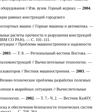
борудования // Изв. вузов. Горный журнал. —
2004
.
ации рамных конструкций городского
анспортных машин // Горные машины и автоматика. —
ьные расчеты прочности и разрушения конструкций
 ИВМ СО РАН). — С. 1
01–111
.
ситуации // Проблемы машиностроения и надежности
 —
2003
. — Т. 8. — Региональный вестник Востока. —
таллоконструкций // Вычислительные технологии. —
кскаваторов // Вестник машиностроения. —
2003
. —
 Физико-технические проблемы разработки полезных
вления в аварийных ситуациях // Вычислительные
технологии. —
2002
. — Т. 7.- Ч. 2. — Вестник КазНУ.
ска и обеспечения безопасности технических систем
ыпуск). — С. 2
58–264
.