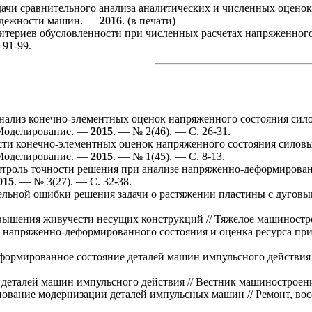
ачи сравнительного анализа аналитических и численных оцено
надежности машин. —
2016
. (в печати)
териев обусловленности при численных расчетах напряженного
 91-99.
ализ конечно-элементных оценок напряженного состояния сило
 Моделирование. —
2015
. — № 2(46). — С. 26-31.
ти конечно-элементных оценок напряженного состояния силовы
 Моделирование. —
2015
. — № 1(45). — С. 8-13.
троль точности решения при анализе напряженно-деформирован
015
. — № 3(27). — С. 32-38.
льной ошибки решения задачи о растяжении пластины с дуговы
овышения живучести несущих конструкций // Тяжелое машиност
напряженно-деформированного состояния и оценка ресурса при
ормированное состояние деталей машин импульсного действия
 деталей машин импульсного действия // Вестник машинострое
нование модернизации деталей импульсных машин // Ремонт, во