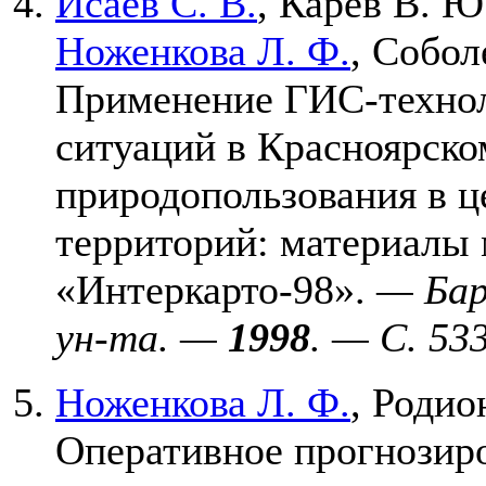
Исаев С. В.
,
Карев В. Ю
Ноженкова Л. Ф.
,
Соболе
Применение ГИС-технол
ситуаций в Красноярско
природопользования в ц
территорий: материалы
«Интеркарто-98».
— Барн
ун-та. —
1998
. — C. 5
3
Ноженкова Л. Ф.
,
Родион
Оперативное прогнозир