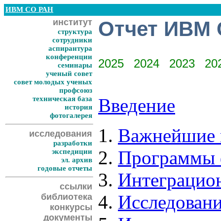
ИВМ СО РАН
институт
Отчет ИВМ 
структура
сотрудники
аспирантура
конференции
2025
2024
2023
20
семинары
ученый совет
совет молодых ученых
профсоюз
техническая база
Введение
история
фотогалерея
Важнейшие 
исследования
разработки
Программы 
экспедиции
эл. архив
годовые отчеты
Интеграцио
ссылки
Исследовани
библиотека
конкурсы
документы