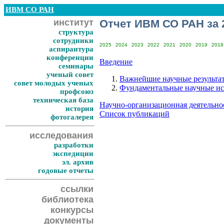
ИВМ СО РАН
институт
Отчет ИВМ СО РАН за 
структура
сотрудники
2025
2024
2023
2022
2021
2020
2019
2018
аспирантура
конференции
Введение
семинары
ученый совет
Важнейшие научные результ
совет молодых ученых
Фундаментальные научные исс
профсоюз
техническая база
Научно-организационная деятельно
история
Список публикаций
фотогалерея
исследования
разработки
экспедиции
эл. архив
годовые отчеты
ссылки
библиотека
конкурсы
документы