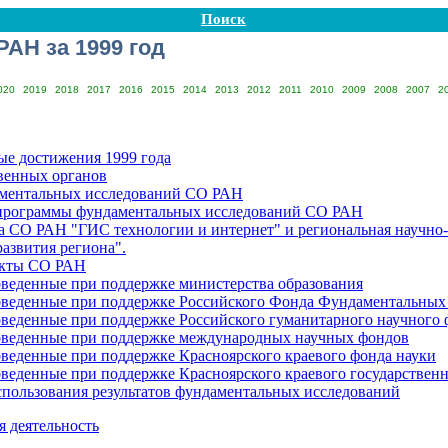
Поиск
АН за 1999 год
020
2019
2018
2017
2016
2015
2014
2013
2012
2011
2010
2009
2008
2007
2
е достижения 1999 года
твенных органов
ментальных исследований СО РАН
программы фундаментальных исследований СО РАН
а СО РАН "ГИС технологии и интернет" и региональная научно
развития региона".
кты СО РАН
оведенные при поддержке министерства образования
оведенные при поддержке Российского Фонда Фундаментальных
оведенные при поддержке Российского гуманитарного научного 
оведенные при поддержке международных научных фондов
оведенные при поддержке Красноярского краевого фонда науки
веденные при поддержке Красноярского краевого государственн
спользования результатов фундаментальных исследований
 деятельность