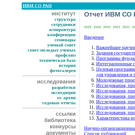
ИВМ СО РАН
институт
Отчет ИВМ СО Р
структура
сотрудники
2025
2024
2023
2022
2021
2
аспирантура
конференции
Введение
семинары
ученый совет
Важнейшие научны
совет молодых ученых
Задания государс
профсоюз
Программы фунда
техническая база
Интеграционные 
история
Целевая программ
фотогалерея
для управления и 
Молодежные прое
исследования
Исследования, пр
разработки
Исследования, пр
экспедиции
Исследования, пр
эл. архив
Исследования, пр
годовые отчеты
Исследования, пр
Исследования, про
ссылки
Характеристика и
библиотека
конкурсы
Научно-организационная
документы
Список публикаций