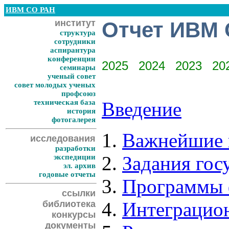
ИВМ СО РАН
институт
Отчет ИВМ 
структура
сотрудники
аспирантура
конференции
2025
2024
2023
20
семинары
ученый совет
совет молодых ученых
профсоюз
техническая база
Введение
история
фотогалерея
Важнейшие 
исследования
разработки
Задания гос
экспедиции
эл. архив
годовые отчеты
Программы ф
ссылки
Интеграцион
библиотека
конкурсы
документы